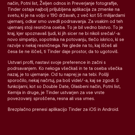
način, Potni list, Željen odnos in Preverjanje fotografije,
Tinder ostaja najbolj priljubljena aplikacija za zmenke na
svetu, ki je na voljo v 190 državah, z več kot 55 milijardami
ujemanj, odkar smo uvedli podrsavanja. Za vsakim od teh
ujemanj stoji resnična oseba. To je bil vedno bistvo. To je
kraj, kjer spoznavaš ljudi, ki jih sicer ne bi nikoli srečal/-a:
novo simpatijo, sopotnika na potovanju, tlečo iskrico, ki se
razvije v nekaj resničnega. Ne glede na to, kaj iščeš ali
česa še ne iščeš, ti Tinder daje prostor, da to ugotoviš.
Ustvari profil, nastavi svoje preference in začni s
podrsavanjem. Ko nekoga všečkaš in te ta oseba všečka
nazaj, je to ujemanje. Od tu naprej je na tebi. Pošlji
sporočilo, nekaj načrtuj, pa boš videl/-a, kaj se zgodi. S
funkcijami, kot so Double Date, Glasbeni način, Potni list,
Kemija in druge, je Tinder ustvarjen za vse vrste
povezovanj: sproščena, resna ali vsa vmes.
Brezplačno prenesi aplikacijo Tinder za iOS in Android.