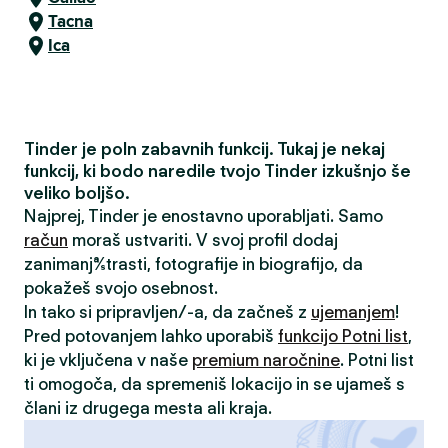
Tacna
Ica
Tinder je poln zabavnih funkcij. Tukaj je nekaj
funkcij, ki bodo naredile tvojo Tinder izkušnjo še
veliko boljšo.
Najprej, Tinder je enostavno uporabljati. Samo
račun
moraš ustvariti. V svoj profil dodaj
zanimanja/strasti, fotografije in biografijo, da
pokažeš svojo osebnost.
In tako si pripravljen/-a, da začneš z
ujemanjem
!
Pred potovanjem lahko uporabiš
funkcijo Potni list
,
ki je vključena v naše
premium naročnine
. Potni list
ti omogoča, da spremeniš lokacijo in se ujameš s
člani iz drugega mesta ali kraja.