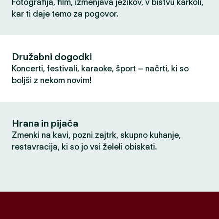
Fotografija, film, izmenjava jezikov, v bistvu karkoli,
kar ti daje temo za pogovor.
Družabni dogodki
Koncerti, festivali, karaoke, šport – načrti, ki so
boljši z nekom novim!
Hrana in pijača
Zmenki na kavi, pozni zajtrk, skupno kuhanje,
restavracija, ki so jo vsi želeli obiskati.