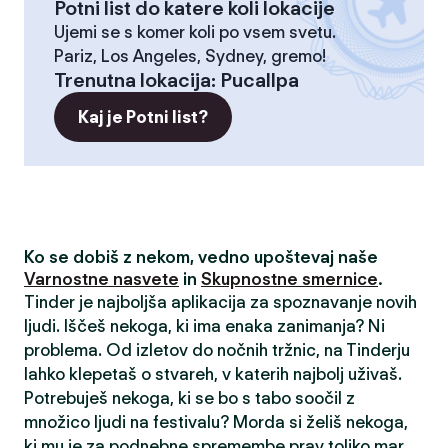
Potni list do katere koli lokacije
Ujemi se s komer koli po vsem svetu.
Pariz, Los Angeles, Sydney, gremo!
Trenutna lokacija
:
Pucallpa
Kaj je Potni list?
Ko se dobiš z nekom, vedno upoštevaj naše
Varnostne nasvete
in
Skupnostne smernice
.
Tinder je najboljša aplikacija za spoznavanje novih
ljudi. Iščeš nekoga, ki ima enaka zanimanja? Ni
problema. Od izletov do nočnih tržnic, na Tinderju
lahko klepetaš o stvareh, v katerih najbolj uživaš.
Potrebuješ nekoga, ki se bo s tabo soočil z
množico ljudi na festivalu? Morda si želiš nekoga,
ki mu je za podnebne spremembe prav toliko mar