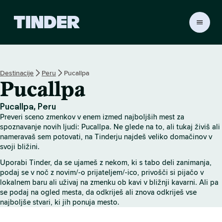
T
i
n
d
e
Destinacije
Peru
Pucallpa
r
Pucallpa
:
D
o
Pucallpa, Peru
m
Preveri sceno zmenkov v enem izmed najboljših mest za
o
spoznavanje novih ljudi: Pucallpa. Ne glede na to, ali tukaj živiš ali
v
nameravaš sem potovati, na Tinderju najdeš veliko domačinov v
svoji bližini.
Uporabi Tinder, da se ujameš z nekom, ki s tabo deli zanimanja,
podaj se v noč z novim/-o prijateljem/-ico, privošči si pijačo v
lokalnem baru ali uživaj na zmenku ob kavi v bližnji kavarni. Ali pa
se podaj na ogled mesta, da odkriješ ali znova odkriješ vse
najboljše stvari, ki jih ponuja mesto.