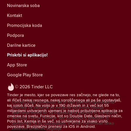
Novinarska soba
Kontakt
Promocijska koda
Podpora
Darilne kartice
Priskrbi si aplikacijo!
App Store
Google Play Store
© 2026 Tinder LLC
Tinder je mesto, kjer se povezave res začnejo, ne glede na to,
ali iščeš nekaj resnega, nekaj sproščenega ali pa še ugotavljaš,
Cenimo tvojo zasebnost. Mi in naši partnerji uporabljamo
kaj sploh iščeš. Na voljo je v 190 državah in z več kot 55
piškotke za sledenje za merjenje občinstva našega
milijardami ustvarjenih ujemanj je najbolj priljubljena aplikacija za
spletnega mesta ter za zagotavljanje ponudb in izboljšanje
zmenke na svetu. Funkcije, kot so Double Date, Glasbeni način,
lastnega trženja Tinderja.
Več informacij o piškotkih in
Potni list, Kemija in še več, so ustvarjene za vsako vrsto
ponudnikih, ki jih uporabljamo.
V svojih nastavitvah lahko
povezave. Brezplačno prenesi za iOS in Android.
kadarkoli umakneš soglasje.