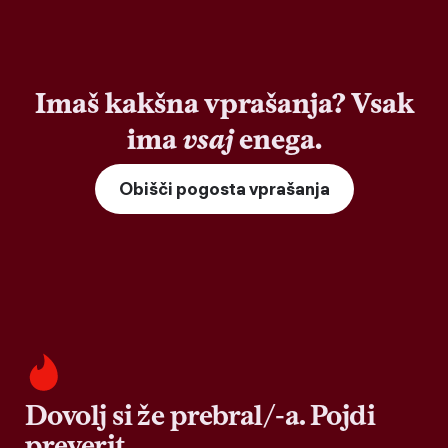
Imaš kakšna vprašanja? Vsak
ima
vsaj
enega.
Obišči pogosta vprašanja
Dovolj si že prebral/-a. Pojdi
preverit.