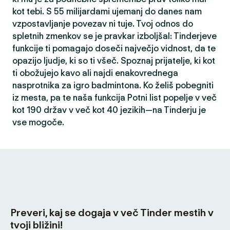
kot tebi. S 55 milijardami ujemanj do danes nam
vzpostavljanje povezav ni tuje. Tvoj odnos do
spletnih zmenkov se je pravkar izboljšal: Tinderjeve
funkcije ti pomagajo doseči največjo vidnost, da te
opazijo ljudje, ki so ti všeč. Spoznaj prijatelje, ki kot
ti obožujejo kavo ali najdi enakovrednega
nasprotnika za igro badmintona. Ko želiš pobegniti
iz mesta, pa te naša funkcija Potni list popelje v več
kot 190 držav v več kot 40 jezikih—na Tinderju je
vse mogoče.
Preveri, kaj se dogaja v več Tinder mestih v
tvoji bližini!