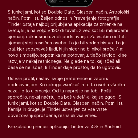
S funkcijami, kot so Double Date, Glasbeni način, Astrološki
način, Potni list, Željen odnos in Preverjanje fotografije,
Tinder ostaja najbolj priljubljena aplikacija za zmenke na
svetu, ki je na voljo v 190 državah, z več kot 55 milijardami
ujemanj, odkar smo uvedli podrsavanja. Za vsakim od teh
ujemanj stoji resnična oseba. To je bil vedno bistvo. To je
kraj, kjer spoznavaš ljudi, ki jih sicer ne bi nikoli srečal/-a:
novo simpatijo, sopotnika na potovanju, tlečo iskrico, ki se
razvije v nekaj resničnega. Ne glede na to, kaj iščeš ali
česa še ne iščeš, ti Tinder daje prostor, da to ugotoviš.
Ustvari profil, nastavi svoje preference in začni s
podrsavanjem. Ko nekoga všečkaš in te ta oseba všečka
nazaj, je to ujemanje. Od tu naprej je na tebi. Pošlji
sporočilo, nekaj načrtuj, pa boš videl/-a, kaj se zgodi. S
funkcijami, kot so Double Date, Glasbeni način, Potni list,
Kemija in druge, je Tinder ustvarjen za vse vrste
povezovanj: sproščena, resna ali vsa vmes.
Brezplačno prenesi aplikacijo Tinder za iOS in Android.