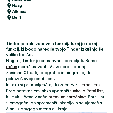
Haag
Alkmaar
Delft
Tinder je poln zabavnih funkcij. Tukaj je nekaj
funkcij, ki bodo naredile tvojo Tinder izkušnjo še
veliko boljšo.
Najprej, Tinder je enostavno uporabljati. Samo
račun
moraš ustvariti. V svoj profil dodaj
zanimanja/strasti, fotografije in biografijo, da
pokažeš svojo osebnost.
In tako si pripravljen/-a, da začneš z
ujemanjem
!
Pred potovanjem lahko uporabiš
funkcijo Potni list
,
ki je vključena v naše
premium naročnine
. Potni list
ti omogoča, da spremeniš lokacijo in se ujameš s
člani iz drugega mesta ali kraja.