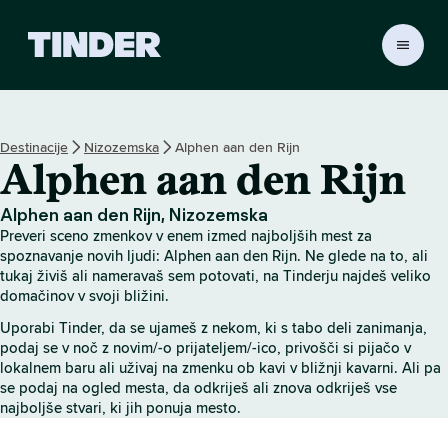
T
i
n
d
e
Destinacije
Nizozemska
Alphen aan den Rijn
r
Alphen aan den Rijn
:
D
o
Alphen aan den Rijn, Nizozemska
m
Preveri sceno zmenkov v enem izmed najboljših mest za
o
spoznavanje novih ljudi: Alphen aan den Rijn. Ne glede na to, ali
v
tukaj živiš ali nameravaš sem potovati, na Tinderju najdeš veliko
domačinov v svoji bližini.
Uporabi Tinder, da se ujameš z nekom, ki s tabo deli zanimanja,
podaj se v noč z novim/-o prijateljem/-ico, privošči si pijačo v
lokalnem baru ali uživaj na zmenku ob kavi v bližnji kavarni. Ali pa
se podaj na ogled mesta, da odkriješ ali znova odkriješ vse
najboljše stvari, ki jih ponuja mesto.