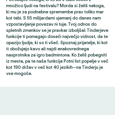
množico ljudi na festivalu? Morda si želiš nekoga,
ki mu je za podnebne spremembe prav toliko mar
kot tebi. S 55 milijardami ujemanj do danes nam
vzpostavljanje povezav ni tuje. Tvoj odnos do
spletnih zmenkov se je pravkar izboljšal: Tinderjeve
funkcije ti pomagajo doseči največjo vidnost, da te
opazijo ljudje, ki so ti všeč. Spoznaj prijatelje, ki kot
ti obožujejo kavo ali najdi enakovrednega
nasprotnika za igro badmintona. Ko želiš pobegniti
iz mesta, pa te naša funkcija Potni list popelje v več
kot 190 držav v več kot 40 jezikih—na Tinderju je
vse mogoče.