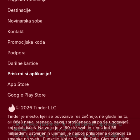
Destinacije
Novinarska soba
Kontakt
Promocijska koda
Podpora
Darilne kartice
Priskrbi si aplikacijo!
App Store
Google Play Store
© 2026 Tinder LLC
Tinder je mesto, kjer se povezave res začnejo, ne glede na to,
ali iščeš nekaj resnega, nekaj sproščenega ali pa še ugotavljaš,
Cenimo tvojo zasebnost. Mi in naši partnerji uporabljamo
kaj sploh iščeš. Na voljo je v 190 državah in z več kot 55
piškotke za sledenje za merjenje občinstva našega
milijardami ustvarjenih ujemanj je najbolj priljubljena aplikacija za
spletnega mesta ter za zagotavljanje ponudb in izboljšanje
zmenke na svetu. Funkcije, kot so Double Date, Glasbeni način,