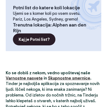
Potni list do katere koli lokacije
Ujemi se s komer koli po vsem svetu.
Pariz, Los Angeles, Sydney, gremo!
Trenutna lokacija
:
Alphen aan den
Rijn
Kaj je Potni list?
Ko se dobiš z nekom, vedno upoštevaj naše
Varnostne nasvete
in
Skupnostne smernice
.
Tinder je najboljša aplikacija za spoznavanje novih
ljudi. Iščeš nekoga, ki ima enaka zanimanja? Ni
problema. Od izletov do nočnih tržnic, na Tinderju
lahko klepetaš o stvareh, v katerih najbolj uživaš.
Potrebuješ nekoga, ki se bo s tabo soočil z