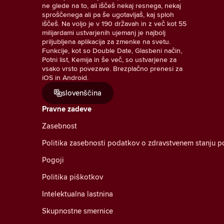
ne glede na to, ali iščeš nekaj resnega, nekaj
sproščenega ali pa še ugotavljaš, kaj sploh
iščeš. Na voljo je v 190 državah in z več kot 55
milijardami ustvarjenih ujemanj je najbolj
priljubljena aplikacija za zmenke na svetu.
Funkcije, kot so Double Date, Glasbeni način,
Potni list, Kemija in še več, so ustvarjene za
vsako vrsto povezave. Brezplačno prenesi za
iOS in Android.
slovenščina
Pravne zadeve
Zasebnost
Politika zasebnosti podatkov o zdravstvenem stanju p
Pogoji
Politika piškotkov
Intelektualna lastnina
Skupnostne smernice