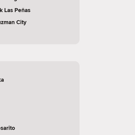
rk Las Peñas
uzman City
ka
sarito