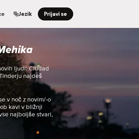
ce
Jezik
Prijavi se
 Mehika
ovih ljudi: Ciudad
 Tinderju najdeš
se v noč z novim/-o
ob kavi v bližnji
vse najboljše stvari,