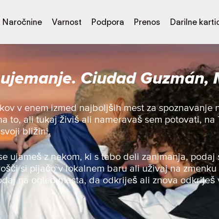
Naročnine
Varnost
Podpora
Prenos
Darilne karti
 ujemanje. Ciudad Guzmán,
kov v enem izmed najboljših mest za spoznavanje n
 to, ali tukaj živiš ali nameravaš sem potovati, na
voji bližini.
se ujameš z nekom, ki s tabo deli zanimanja, podaj 
ivošči si pijačo v lokalnem baru ali uživaj na zmenku 
odaj na ogled mesta, da odkriješ ali znova odkriješ 