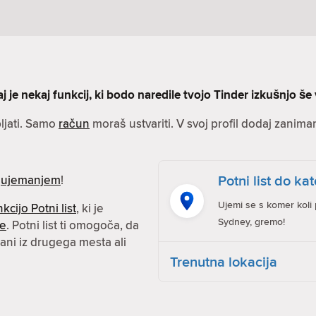
j je nekaj funkcij, ki bodo naredile tvojo Tinder izkušnjo še 
ljati. Samo
račun
moraš ustvariti. V svoj profil dodaj zanimanj
Potni list do kat
z
ujemanjem
!
Ujemi se s komer koli 
nkcijo Potni list
, ki je
Sydney, gremo!
ne
. Potni list ti omogoča, da
ani iz drugega mesta ali
Trenutna lokacija