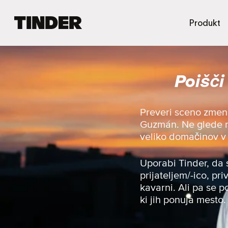
T
Produkt
i
n
d
e
Poišči
r
:
D
o
Preveri sceno zmen
m
Guzmán. Ne glede na
o
veliko domačinov v s
v
Uporabi Tinder, da 
prijateljem/-ico, pr
kavarni. Ali pa se p
ki jih ponuja mesto.