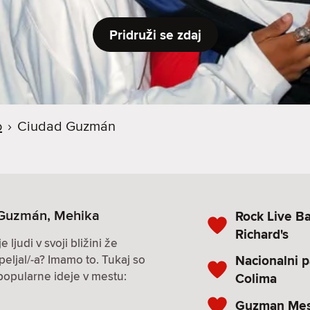
Pridruži se zdaj
o
›
Ciudad Guzmán
 Guzmán, Mehika
Rock Live Ba
Richard's
ljudi v svoji bližini že
Nacionalni 
eljal/-a? Imamo to. Tukaj so
popularne ideje v mestu:
Colima
Guzman Mes