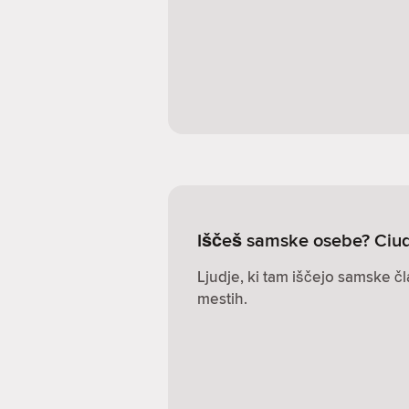
Iščeš samske osebe? Ci
Ljudje, ki tam iščejo samske čl
mestih.