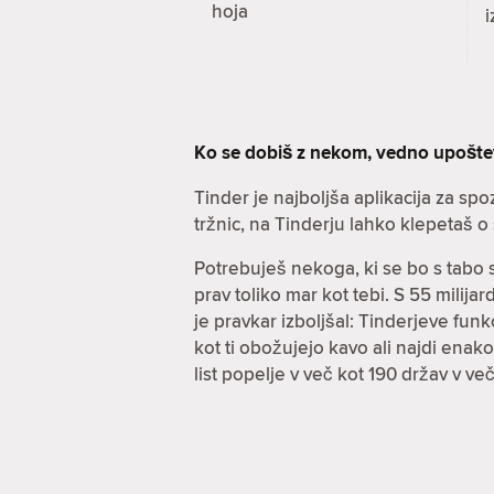
hoja
i
Ko se dobiš z nekom, vedno upošt
Tinder je najboljša aplikacija za sp
tržnic, na Tinderju lahko klepetaš o 
Potrebuješ nekoga, ki se bo s tabo 
prav toliko mar kot tebi. S 55 mili
je pravkar izboljšal: Tinderjeve funkc
kot ti obožujejo kavo ali najdi enak
list popelje v več kot 190 držav v v