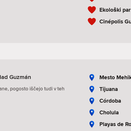
Ekološki pa
Cinépolis G
udad Guzmán
Mesto Mehi
Tijuana
ane, pogosto iščejo tudi v teh
Córdoba
Cholula
Playas de Ro