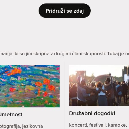
Pridruži se zdaj
anja, ki so jim skupna z drugimi člani skupnosti. Tukaj je n
Družabni dogodki
Umetnost
koncerti, festivali, karaoke,
otografija, jezikovna