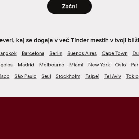
Začni
everi, kaj se dogaja v več Tinder mestih v tvoji bliži
angkok
Barcelona
Berlin
Buenos Aires
Cape Town
Du
ngeles
Madrid
Melbourne
Miami
New York
Oslo
Par
isco
São Paulo
Seul
Stockholm
Taipei
Tel Aviv
Tokio