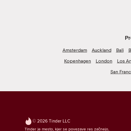
Pr
Amsterdam
Auckland
Bali
B
Kopenhagen
London
Los A
San Franc
© 2026 Tinder LLC
Tinder je mesto, kjer se povezave res začnejo,