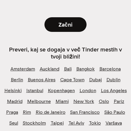
Začni
Preveri, kaj se dogaja v več Tinder mestih v
tvoji bližini!
Amsterdam
Auckland
Bali
Bangkok
Barcelona
Berlin
Buenos Aires
Cape Town
Dubaj
Dublin
Helsinki
Istanbul
Kopenhagen
London
Los Angeles
Madrid
Melbourne
Miami
New York
Oslo
Pariz
Praga
Rim
Rio de Janeiro
San Francisco
São Paulo
Seul
Stockholm
Taipei
Tel Aviv
Tokio
Varšava