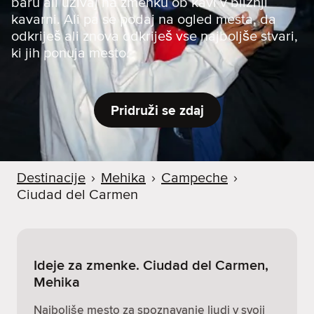
baru ali uživaj na zmenku ob kavi v bližnji
kavarni. Ali pa se podaj na ogled mesta, da
odkriješ ali znova odkriješ vse najboljše stvari,
ki jih ponuja mesto.
Pridruži se zdaj
Destinacije
›
Mehika
›
Campeche
›
Ciudad del Carmen
Ideje za zmenke. Ciudad del Carmen,
Mehika
Najboljše mesto za spoznavanje ljudi v svoji