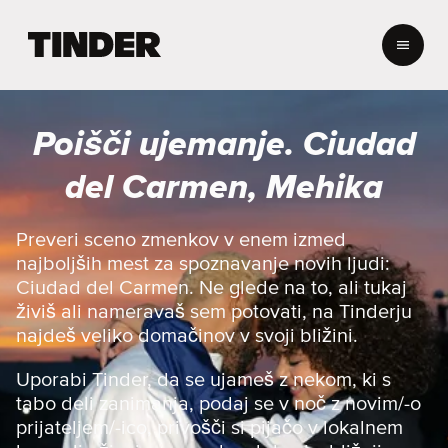
T
i
n
d
e
Poišči ujemanje. Ciudad
r
:
del Carmen, Mehika
D
o
m
Preveri sceno zmenkov v enem izmed
o
najboljših mest za spoznavanje novih ljudi:
v
Ciudad del Carmen. Ne glede na to, ali tukaj
živiš ali nameravaš sem potovati, na Tinderju
najdeš veliko domačinov v svoji bližini.
Uporabi Tinder, da se ujameš z nekom, ki s
tabo deli zanimanja, podaj se v noč z novim/-o
prijateljem/-ico, privošči si pijačo v lokalnem