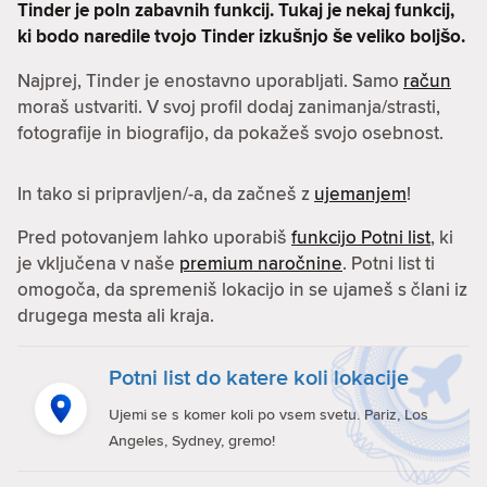
Tinder je poln zabavnih funkcij. Tukaj je nekaj funkcij,
ki bodo naredile tvojo Tinder izkušnjo še veliko boljšo.
Najprej, Tinder je enostavno uporabljati. Samo
račun
moraš ustvariti. V svoj profil dodaj zanimanja/strasti,
fotografije in biografijo, da pokažeš svojo osebnost.
In tako si pripravljen/-a, da začneš z
ujemanjem
!
Pred potovanjem lahko uporabiš
funkcijo Potni list
, ki
je vključena v naše
premium naročnine
. Potni list ti
omogoča, da spremeniš lokacijo in se ujameš s člani iz
drugega mesta ali kraja.
Potni list do katere koli lokacije
Ujemi se s komer koli po vsem svetu. Pariz, Los
Angeles, Sydney, gremo!