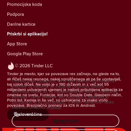
Promocijska koda
Podpora
Darilne kartice
Priskrbi si aplikacijo!
App Store
Google Play Store
© 2026 Tinder LLC
Tinder je mesto, kjer se povezave res začnejo, ne glede na to,
ali iščeš nekaj resnega, nekaj sproščenega ali pa še ugotavljaš,
Cenimo tvojo zasebnost. Mi in naši partnerji uporabljamo
kaj sploh iščeš. Na voljo je v 190 državah in z več kot 55
piškotke za sledenje za merjenje občinstva našega
milijardami ustvarjenih ujemanj je najbolj priljubljena aplikacija za
spletnega mesta ter za zagotavljanje ponudb in izboljšanje
zmenke na svetu. Funkcije, kot so Double Date, Glasbeni način,
lastnega trženja Tinderja.
Več informacij o piškotkih in
Potni list, Kemija in še več, so ustvarjene za vsako vrsto
ponudnikih, ki jih uporabljamo.
V svojih nastavitvah lahko
povezave. Brezplačno prenesi za iOS in Android.
kadarkoli umakneš soglasje.
slovenščina
Sprejmem