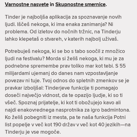
Varnostne nasvete
in
Skupnostne smernice
.
Tinder je najboljša aplikacija za spoznavanje novih
ljudi. Iščeš nekoga, ki ima enaka zanimanja? Ni
problema. Od izletov do nočnih tržnic, na Tinderju
lahko klepetaš o stvareh, v katerih najbolj uživaš.
Potrebuješ nekoga, ki se bo s tabo soočil z množico
ljudi na festivalu? Morda si želiš nekoga, ki mu je za
podnebne spremembe prav toliko mar kot tebi. S 55
milijardami ujemanj do danes nam vzpostavljanje
povezav ni tuje. Tvoj odnos do spletnih zmenkov se je
pravkar izboljšal: Tinderjeve funkcije ti pomagajo
doseči največjo vidnost, da te opazijo ljudje, ki so ti
všeč. Spoznaj prijatelje, ki kot ti obožujejo kavo ali
najdi enakovrednega nasprotnika za igro badmintona.
Ko želiš pobegniti iz mesta, pa te naša funkcija Potni
list popelje v več kot 190 držav v več kot 40 jezikih—na
Tinderju je vse mogoče.