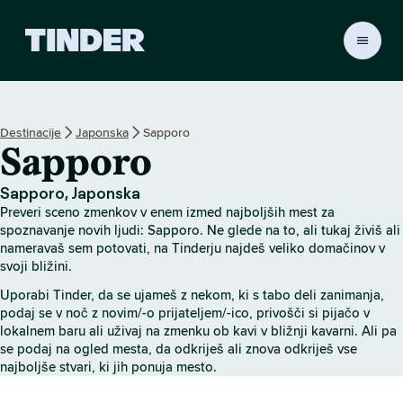
T
i
n
d
e
Destinacije
Japonska
Sapporo
r
Sapporo
:
D
o
Sapporo, Japonska
m
Preveri sceno zmenkov v enem izmed najboljših mest za
o
spoznavanje novih ljudi: Sapporo. Ne glede na to, ali tukaj živiš ali
v
nameravaš sem potovati, na Tinderju najdeš veliko domačinov v
svoji bližini.
Uporabi Tinder, da se ujameš z nekom, ki s tabo deli zanimanja,
podaj se v noč z novim/-o prijateljem/-ico, privošči si pijačo v
lokalnem baru ali uživaj na zmenku ob kavi v bližnji kavarni. Ali pa
se podaj na ogled mesta, da odkriješ ali znova odkriješ vse
najboljše stvari, ki jih ponuja mesto.