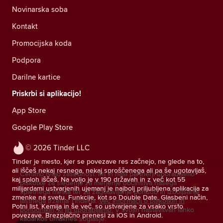
Novinarska soba
Kontakt
Promocijska koda
Podpora
Darilne kartice
Priskrbi si aplikacijo!
App Store
Google Play Store
© 2026 Tinder LLC
Tinder je mesto, kjer se povezave res začnejo, ne glede na to,
ali iščeš nekaj resnega, nekaj sproščenega ali pa še ugotavljaš,
Cenimo tvojo zasebnost. Mi in naši partnerji uporabljamo
kaj sploh iščeš. Na voljo je v 190 državah in z več kot 55
piškotke za sledenje za merjenje občinstva našega
milijardami ustvarjenih ujemanj je najbolj priljubljena aplikacija za
spletnega mesta ter za zagotavljanje ponudb in izboljšanje
zmenke na svetu. Funkcije, kot so Double Date, Glasbeni način,
lastnega trženja Tinderja.
Več informacij o piškotkih in
Potni list, Kemija in še več, so ustvarjene za vsako vrsto
ponudnikih, ki jih uporabljamo.
V svojih nastavitvah lahko
povezave. Brezplačno prenesi za iOS in Android.
kadarkoli umakneš soglasje.