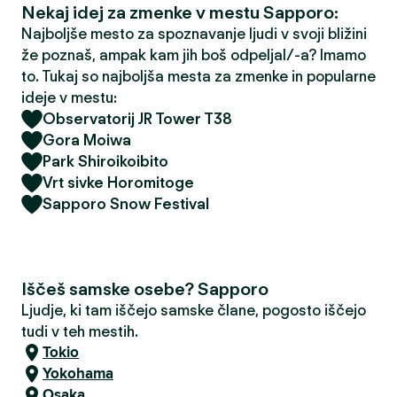
Nekaj idej za zmenke v mestu Sapporo:
Najboljše mesto za spoznavanje ljudi v svoji bližini
že poznaš, ampak kam jih boš odpeljal/-a? Imamo
to. Tukaj so najboljša mesta za zmenke in popularne
ideje v mestu:
Observatorij JR Tower T38
Gora Moiwa
Park Shiroikoibito
Vrt sivke Horomitoge
Sapporo Snow Festival
Iščeš samske osebe? Sapporo
Ljudje, ki tam iščejo samske člane, pogosto iščejo
tudi v teh mestih.
Tokio
Yokohama
Osaka