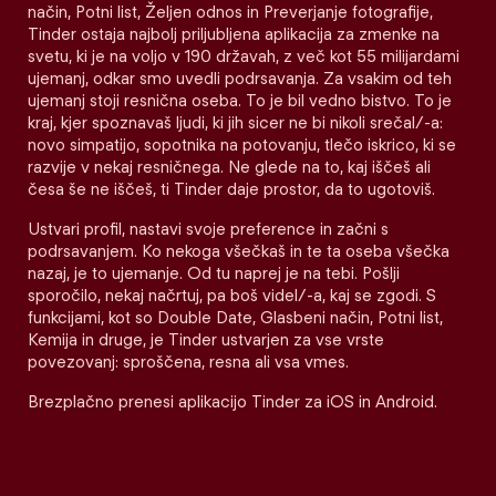
način, Potni list, Željen odnos in Preverjanje fotografije,
Tinder ostaja najbolj priljubljena aplikacija za zmenke na
svetu, ki je na voljo v 190 državah, z več kot 55 milijardami
ujemanj, odkar smo uvedli podrsavanja. Za vsakim od teh
ujemanj stoji resnična oseba. To je bil vedno bistvo. To je
kraj, kjer spoznavaš ljudi, ki jih sicer ne bi nikoli srečal/-a:
novo simpatijo, sopotnika na potovanju, tlečo iskrico, ki se
razvije v nekaj resničnega. Ne glede na to, kaj iščeš ali
česa še ne iščeš, ti Tinder daje prostor, da to ugotoviš.
Ustvari profil, nastavi svoje preference in začni s
podrsavanjem. Ko nekoga všečkaš in te ta oseba všečka
nazaj, je to ujemanje. Od tu naprej je na tebi. Pošlji
sporočilo, nekaj načrtuj, pa boš videl/-a, kaj se zgodi. S
funkcijami, kot so Double Date, Glasbeni način, Potni list,
Kemija in druge, je Tinder ustvarjen za vse vrste
povezovanj: sproščena, resna ali vsa vmes.
Brezplačno prenesi aplikacijo Tinder za iOS in Android.