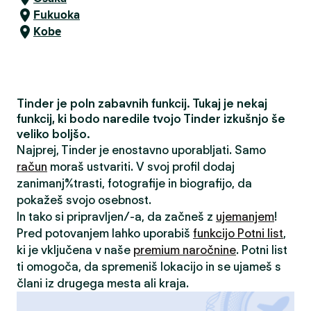
Fukuoka
Kobe
Tinder je poln zabavnih funkcij. Tukaj je nekaj
funkcij, ki bodo naredile tvojo Tinder izkušnjo še
veliko boljšo.
Najprej, Tinder je enostavno uporabljati. Samo
račun
moraš ustvariti. V svoj profil dodaj
zanimanja/strasti, fotografije in biografijo, da
pokažeš svojo osebnost.
In tako si pripravljen/-a, da začneš z
ujemanjem
!
Pred potovanjem lahko uporabiš
funkcijo Potni list
,
ki je vključena v naše
premium naročnine
. Potni list
ti omogoča, da spremeniš lokacijo in se ujameš s
člani iz drugega mesta ali kraja.