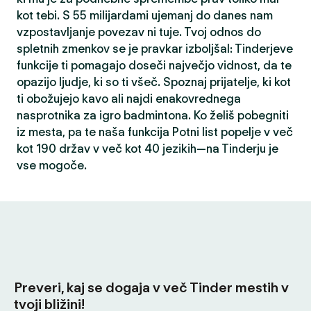
kot tebi. S 55 milijardami ujemanj do danes nam
vzpostavljanje povezav ni tuje. Tvoj odnos do
spletnih zmenkov se je pravkar izboljšal: Tinderjeve
funkcije ti pomagajo doseči največjo vidnost, da te
opazijo ljudje, ki so ti všeč. Spoznaj prijatelje, ki kot
ti obožujejo kavo ali najdi enakovrednega
nasprotnika za igro badmintona. Ko želiš pobegniti
iz mesta, pa te naša funkcija Potni list popelje v več
kot 190 držav v več kot 40 jezikih—na Tinderju je
vse mogoče.
Preveri, kaj se dogaja v več Tinder mestih v
tvoji bližini!