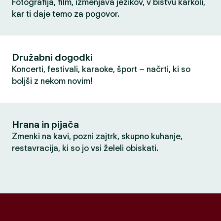
Fotografija, film, izmenjava jezikov, v bistvu karkoli,
kar ti daje temo za pogovor.
Družabni dogodki
Koncerti, festivali, karaoke, šport – načrti, ki so
boljši z nekom novim!
Hrana in pijača
Zmenki na kavi, pozni zajtrk, skupno kuhanje,
restavracija, ki so jo vsi želeli obiskati.