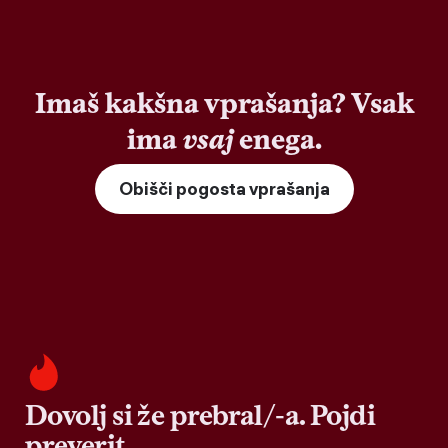
Imaš kakšna vprašanja? Vsak
ima
vsaj
enega.
Obišči pogosta vprašanja
Dovolj si že prebral/-a. Pojdi
preverit.