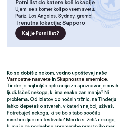
Potni list do katere koli lokacije
Ujemi se s komer koli po vsem svetu.
Pariz, Los Angeles, Sydney, gremo!
Trenutna lokacija
:
Sapporo
Kaj je Potni list?
Ko se dobiš z nekom, vedno upoštevaj naše
Varnostne nasvete
in
Skupnostne smernice
.
Tinder je najboljša aplikacija za spoznavanje novih
ljudi. Iščeš nekoga, ki ima enaka zanimanja? Ni
problema. Od izletov do nočnih tržnic, na Tinderju
lahko klepetaš o stvareh, v katerih najbolj uživaš.
Potrebuješ nekoga, ki se bo s tabo soočil z
množico ljudi na festivalu? Morda si želiš nekoga,
ki mu je za podnebne spremembe prav toliko mar