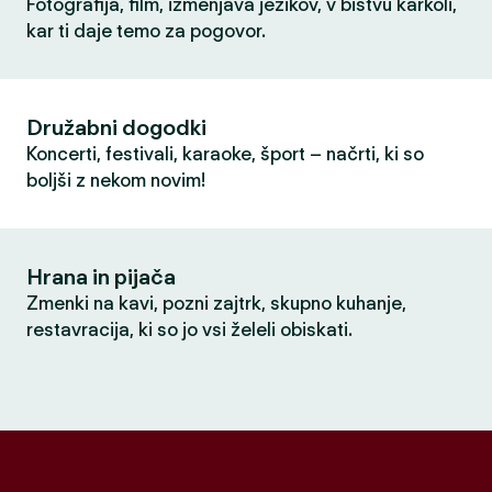
Fotografija, film, izmenjava jezikov, v bistvu karkoli,
kar ti daje temo za pogovor.
Družabni dogodki
Koncerti, festivali, karaoke, šport – načrti, ki so
boljši z nekom novim!
Hrana in pijača
Zmenki na kavi, pozni zajtrk, skupno kuhanje,
restavracija, ki so jo vsi želeli obiskati.