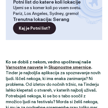
Potni list do katere koli lokacije
Ujemi se s komer koli po vsem svetu.
Pariz, Los Angeles, Sydney, gremo!
Trenutna lokacija
:
Serang
Kaj je Potni list?
Ko se dobiš z nekom, vedno upoštevaj naše
Varnostne nasvete
in
Skupnostne smernice
.
Tinder je najboljša aplikacija za spoznavanje novih
ljudi. Iščeš nekoga, ki ima enaka zanimanja? Ni
problema. Od izletov do nočnih tržnic, na Tinderju
lahko klepetaš o stvareh, v katerih najbolj uživaš.
Potrebuješ nekoga, ki se bo s tabo soočil z
množico ljudi na festivalu? Morda si želiš nekoga,
ki mu je za podnebne spremembe prav toliko mar