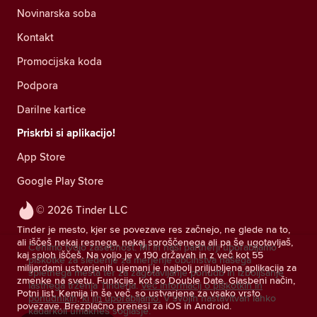
Novinarska soba
Kontakt
Promocijska koda
Podpora
Darilne kartice
Priskrbi si aplikacijo!
App Store
Google Play Store
© 2026 Tinder LLC
Tinder je mesto, kjer se povezave res začnejo, ne glede na to,
ali iščeš nekaj resnega, nekaj sproščenega ali pa še ugotavljaš,
Cenimo tvojo zasebnost. Mi in naši partnerji uporabljamo
kaj sploh iščeš. Na voljo je v 190 državah in z več kot 55
piškotke za sledenje za merjenje občinstva našega
milijardami ustvarjenih ujemanj je najbolj priljubljena aplikacija za
spletnega mesta ter za zagotavljanje ponudb in izboljšanje
zmenke na svetu. Funkcije, kot so Double Date, Glasbeni način,
lastnega trženja Tinderja.
Več informacij o piškotkih in
Potni list, Kemija in še več, so ustvarjene za vsako vrsto
ponudnikih, ki jih uporabljamo.
V svojih nastavitvah lahko
povezave. Brezplačno prenesi za iOS in Android.
kadarkoli umakneš soglasje.