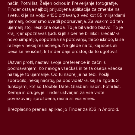
način, Potni list, Željen odnos in Preverjanje fotografije,
Tinder ostaja najbolj priljubljena aplikacija za zmenke na
svetu, ki je na voljo v 190 državah, z več kot 55 milijardami
ujemanj, odkar smo uvedli podrsavanja. Za vsakim od teh
ujemanj stoji resnična oseba. To je bil vedno bistvo. To je
kraj, kjer spoznavaš ljudi, ki jih sicer ne bi nikoli srečal/-a:
novo simpatijo, sopotnika na potovanju, tlečo iskrico, ki se
razvije v nekaj resničnega. Ne glede na to, kaj iščeš ali
česa še ne iščeš, ti Tinder daje prostor, da to ugotoviš.
Ustvari profil, nastavi svoje preference in začni s
podrsavanjem. Ko nekoga všečkaš in te ta oseba všečka
nazaj, je to ujemanje. Od tu naprej je na tebi. Pošlji
sporočilo, nekaj načrtuj, pa boš videl/-a, kaj se zgodi. S
funkcijami, kot so Double Date, Glasbeni način, Potni list,
Kemija in druge, je Tinder ustvarjen za vse vrste
povezovanj: sproščena, resna ali vsa vmes.
Brezplačno prenesi aplikacijo Tinder za iOS in Android.