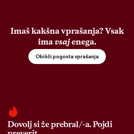
Imaš kakšna vprašanja? Vsak
ima
vsaj
enega.
Obišči pogosta vprašanja
Dovolj si že prebral/-a. Pojdi
preverit.