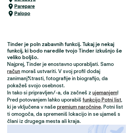
Parepare
Palopo
Tinder je poln zabavnih funkcij. Tukaj je nekaj
funkcij, ki bodo naredile tvojo Tinder izkušnjo še
veliko boljšo.
Najprej, Tinder je enostavno uporabljati. Samo
račun
moraš ustvariti. V svoj profil dodaj
zanimanja/strasti, fotografije in biografijo, da
pokažeš svojo osebnost.
In tako si pripravljen/-a, da začneš z
ujemanjem
!
Pred potovanjem lahko uporabiš
funkcijo Potni list
,
ki je vključena v naše
premium naročnine
. Potni list
ti omogoča, da spremeniš lokacijo in se ujameš s
člani iz drugega mesta ali kraja.