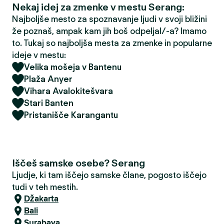
Nekaj idej za zmenke v mestu Serang:
Najboljše mesto za spoznavanje ljudi v svoji bližini
že poznaš, ampak kam jih boš odpeljal/-a? Imamo
to. Tukaj so najboljša mesta za zmenke in popularne
ideje v mestu:
Velika mošeja v Bantenu
Plaža Anyer
Vihara Avalokitešvara
Stari Banten
Pristanišče Karangantu
Iščeš samske osebe? Serang
Ljudje, ki tam iščejo samske člane, pogosto iščejo
tudi v teh mestih.
Džakarta
Bali
Surabaya