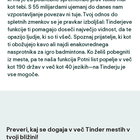
kot tebi. S 55 milijardami ujemanj do danes nam
vzpostavljanje povezav ni tuje. Tvoj odnos do
spletnih zmenkov se je pravkar izboljšal: Tinderjeve
funkcije ti pomagajo doseči največjo vidnost, da te
opazijo ljudje, ki so ti všeč. Spoznaj prijatelje, ki kot
ti obožujejo kavo ali najdi enakovrednega
nasprotnika za igro badmintona. Ko želiš pobegniti
iz mesta, pa te naša funkcija Potni list popelje v več
kot 190 držav v več kot 40 jezikih—na Tinderju je
vse mogoče.
Preveri, kaj se dogaja v več Tinder mestih v
tvoji bližini!