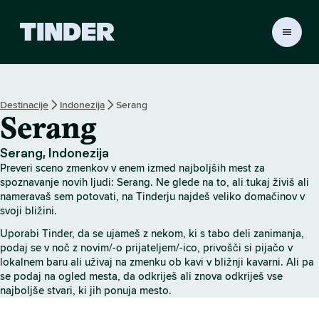
T
i
n
d
e
Destinacije
Indonezija
Serang
r
Serang
:
D
o
Serang, Indonezija
m
Preveri sceno zmenkov v enem izmed najboljših mest za
o
spoznavanje novih ljudi: Serang. Ne glede na to, ali tukaj živiš ali
v
nameravaš sem potovati, na Tinderju najdeš veliko domačinov v
svoji bližini.
Uporabi Tinder, da se ujameš z nekom, ki s tabo deli zanimanja,
podaj se v noč z novim/-o prijateljem/-ico, privošči si pijačo v
lokalnem baru ali uživaj na zmenku ob kavi v bližnji kavarni. Ali pa
se podaj na ogled mesta, da odkriješ ali znova odkriješ vse
najboljše stvari, ki jih ponuja mesto.