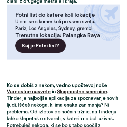
člani iz drugega mesta ali kraja.
Potni list do katere koli lokacije
Ujemi se s komer koli po vsem svetu.
Pariz, Los Angeles, Sydney, gremo!
Trenutna lokacija
:
Palangka Raya
Kaj je Potni list?
Ko se dobiš z nekom, vedno upoštevaj naše
Varnostne nasvete
in
Skupnostne smernice
.
Tinder je najboljša aplikacija za spoznavanje novih
ljudi. Iščeš nekoga, ki ima enaka zanimanja? Ni
problema. Od izletov do nočnih tržnic, na Tinderju
lahko klepetaš o stvareh, v katerih najbolj uživaš.
Potrebuješ nekoga, ki se bo s tabo soočil z