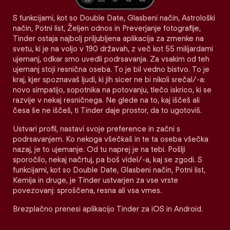
S funkcijami, kot so Double Date, Glasbeni način, Astrološki
način, Potni list, Željen odnos in Preverjanje fotografije,
Tinder ostaja najbolj priljubljena aplikacija za zmenke na
svetu, ki je na voljo v 190 državah, z več kot 55 milijardami
ujemanj, odkar smo uvedli podrsavanja. Za vsakim od teh
ujemanj stoji resnična oseba. To je bil vedno bistvo. To je
kraj, kjer spoznavaš ljudi, ki jih sicer ne bi nikoli srečal/-a:
novo simpatijo, sopotnika na potovanju, tlečo iskrico, ki se
razvije v nekaj resničnega. Ne glede na to, kaj iščeš ali
česa še ne iščeš, ti Tinder daje prostor, da to ugotoviš.
Ustvari profil, nastavi svoje preference in začni s
podrsavanjem. Ko nekoga všečkaš in te ta oseba všečka
nazaj, je to ujemanje. Od tu naprej je na tebi. Pošlji
sporočilo, nekaj načrtuj, pa boš videl/-a, kaj se zgodi. S
funkcijami, kot so Double Date, Glasbeni način, Potni list,
Kemija in druge, je Tinder ustvarjen za vse vrste
povezovanj: sproščena, resna ali vsa vmes.
Brezplačno prenesi aplikacijo Tinder za iOS in Android.