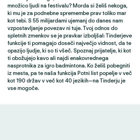
množico ljudi na festivalu? Morda si želiš nekoga,
ki mu je za podnebne spremembe prav toliko mar
kot tebi. S 55 milijardami ujemanj do danes nam
vzpostavljanje povezav ni tuje. Tvoj odnos do
spletnih zmenkov se je pravkar izboljšal: Tinderjeve
funkcije ti pomagajo doseči največjo vidnost, da te
opazijo ljudje, ki so ti všeč. Spoznaj prijatelje, ki kot
ti obožujejo kavo ali najdi enakovrednega
nasprotnika za igro badmintona. Ko želiš pobegniti
iz mesta, pa te naša funkcija Potni list popelje v več
kot 190 držav v več kot 40 jezikih—na Tinderju je
vse mogoče.