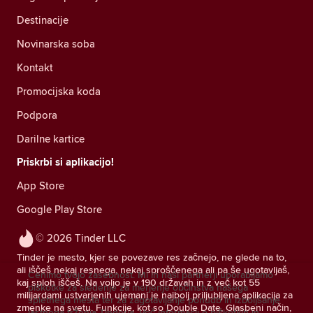
Destinacije
Novinarska soba
Kontakt
Promocijska koda
Podpora
Darilne kartice
Priskrbi si aplikacijo!
App Store
Google Play Store
© 2026 Tinder LLC
Tinder je mesto, kjer se povezave res začnejo, ne glede na to,
ali iščeš nekaj resnega, nekaj sproščenega ali pa še ugotavljaš,
Cenimo tvojo zasebnost. Mi in naši partnerji uporabljamo
kaj sploh iščeš. Na voljo je v 190 državah in z več kot 55
piškotke za sledenje za merjenje občinstva našega
milijardami ustvarjenih ujemanj je najbolj priljubljena aplikacija za
spletnega mesta ter za zagotavljanje ponudb in izboljšanje
zmenke na svetu. Funkcije, kot so Double Date, Glasbeni način,
lastnega trženja Tinderja.
Več informacij o piškotkih in