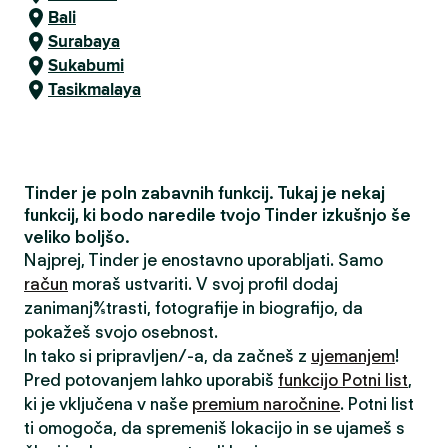
Bali
Surabaya
Sukabumi
Tasikmalaya
Tinder je poln zabavnih funkcij. Tukaj je nekaj
funkcij, ki bodo naredile tvojo Tinder izkušnjo še
veliko boljšo.
Najprej, Tinder je enostavno uporabljati. Samo
račun
moraš ustvariti. V svoj profil dodaj
zanimanja/strasti, fotografije in biografijo, da
pokažeš svojo osebnost.
In tako si pripravljen/-a, da začneš z
ujemanjem
!
Pred potovanjem lahko uporabiš
funkcijo Potni list
,
ki je vključena v naše
premium naročnine
. Potni list
ti omogoča, da spremeniš lokacijo in se ujameš s