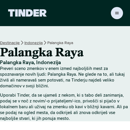
T
i
n
d
e
Destinacije
Indonezija
Palangka Raya
r
Palangka Raya
:
D
o
Palangka Raya, Indonezija
m
Preveri sceno zmenkov v enem izmed najboljših mest za
o
spoznavanje novih ljudi: Palangka Raya. Ne glede na to, ali tukaj
v
živiš ali nameravaš sem potovati, na Tinderju najdeš veliko
domačinov v svoji bližini.
Uporabi Tinder, da se ujameš z nekom, ki s tabo deli zanimanja,
podaj se v noč z novim/-o prijateljem/-ico, privošči si pijačo v
lokalnem baru ali uživaj na zmenku ob kavi v bližnji kavarni. Ali pa
se podaj na ogled mesta, da odkriješ ali znova odkriješ vse
najboljše stvari, ki jih ponuja mesto.