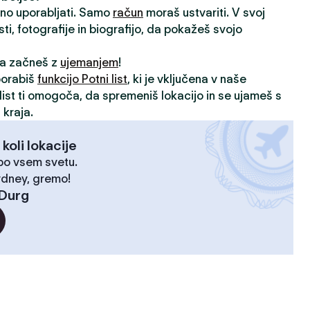
vno uporabljati. Samo
račun
moraš ustvariti. V svoj
sti, fotografije in biografijo, da pokažeš svojo
 da začneš z
ujemanjem
!
porabiš
funkcijo Potni list
, ki je vključena v naše
i list ti omogoča, da spremeniš lokacijo in se ujameš s
 kraja.
 koli lokacije
 po vsem svetu.
ydney, gremo!
Durg