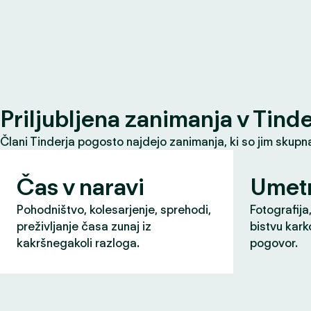
Priljubljena zanimanja v Tind
Člani Tinderja pogosto najdejo zanimanja, ki so jim skupna 
Čas v naravi
Umet
Pohodništvo, kolesarjenje, sprehodi,
Fotografija,
preživljanje časa zunaj iz
bistvu karko
kakršnegakoli razloga.
pogovor.