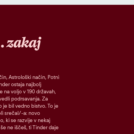
…
zakaj
in, Astrološki način, Potni
inder ostaja najbolj
je na voljo v 190 državah,
vedli podrsavanja. Za
 je bil vedno bistvo. To je
koli srečal/-a: novo
o, ki se razvije v nekaj
še ne iščeš, ti Tinder daje