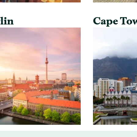
lin
Cape To