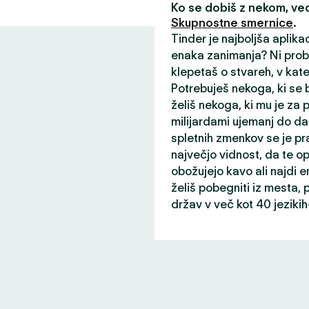
Ko se dobiš z nekom, v
Skupnostne smernice
.
Tinder je najboljša aplika
enaka zanimanja? Ni probl
klepetaš o stvareh, v kater
Potrebuješ nekoga, ki se b
želiš nekoga, ki mu je za
milijardami ujemanj do da
spletnih zmenkov se je pr
največjo vidnost, da te opaz
obožujejo kavo ali najdi
želiš pobegniti iz mesta, p
držav v več kot 40 jeziki