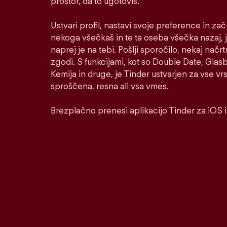
prostor, da to ugotoviš.
Ustvari profil, nastavi svoje preference in za
nekoga všečkaš in te ta oseba všečka nazaj, j
naprej je na tebi. Pošlji sporočilo, nekaj načrt
zgodi. S funkcijami, kot so Double Date, Glasbe
Kemija in druge, je Tinder ustvarjen za vse v
sproščena, resna ali vsa vmes.
Brezplačno prenesi aplikacijo Tinder za iOS 