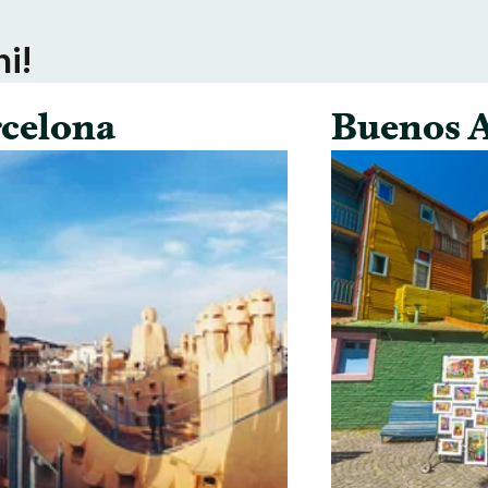
ni!
celona
Buenos A