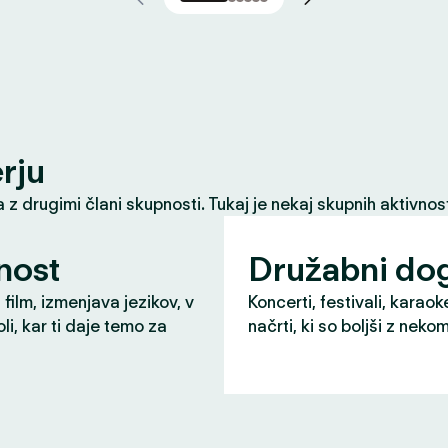
erju
z drugimi člani skupnosti. Tukaj je nekaj skupnih aktivnost
nost
Družabni do
 film, izmenjava jezikov, v
Koncerti, festivali, karaok
li, kar ti daje temo za
načrti, ki so boljši z neko