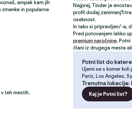
 poznaš, ampak kam jih
Najprej, Tinder je enosta
a zmenke in popularne
profil dodaj zanimanja/stra
osebnost.
In tako si pripravljen/-a,
Pred potovanjem lahko u
premium naročnine
. Potn
člani iz drugega mesta ali
Potni list do katere
Ujemi se s komer koli
Pariz, Los Angeles, S
Trenutna lokacija
:
 v teh mestih.
Kaj je Potni list?