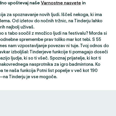
edno upoštevaj naše
Varnostne nasvete
in
cija za spoznavanje novih ljudi. Iščeš nekoga, ki ima
ema. Od izletov do nočnih tržnic, na Tinderju lahko
ih najbolj uživaš.
o s tabo soočil z množico ljudi na festivalu? Morda si
 podnebne spremembe prav toliko mar kot tebi. S 55
nes nam vzpostavljanje povezav ni tuje. Tvoj odnos do
avkar izboljšal: Tinderjeve funkcije ti pomagajo doseči
ijo ljudje, ki so ti všeč. Spoznaj prijatelje, ki kot ti
 enakovrednega nasprotnika za igro badmintona. Ko
a te naša funkcija Potni list popelje v več kot 190
h—na Tinderju je vse mogoče.