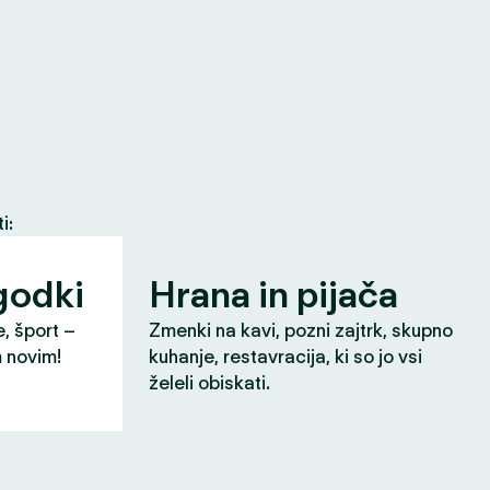
i:
godki
Hrana in pijača
e, šport –
Zmenki na kavi, pozni zajtrk, skupno
m novim!
kuhanje, restavracija, ki so jo vsi
želeli obiskati.