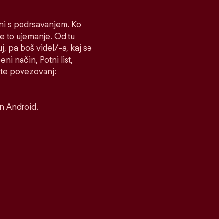
čni s podrsavanjem. Ko
e to ujemanje. Od tu
uj, pa boš videl/-a, kaj se
ni način, Potni list,
rste povezovanj:
in Android.