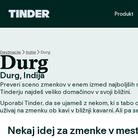
T
Produkt
i
n
d
e
r
:
Destinacije
Indija
Durg
Durg
D
o
m
Durg, Indija
o
Preveri sceno zmenkov v enem izmed najboljših mes
v
Tinderju najdeš veliko domačinov v svoji bližini.
Uporabi Tinder, da se ujameš z nekom, ki s tabo de
uživaj na zmenku ob kavi v bližnji kavarni. Ali pa 
Nekaj idej za zmenke v mes