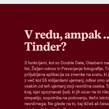
V redu, ampak 
Tinder?
S funkcijami, kot so Double Date, Glasbeni nač
list, Željen odnos in Preverjanje fotografije, T
priljubljena aplikacija za zmenke na svetu, ki 
z več kot 55 milijardami ujemanj, odkar smo u
vsakim od teh ujemanj stoji resnična oseba. To
kraj, kjer spoznavaš ljudi, ki jih sicer ne bi ni
simpatijo, sopotnika na potovanju, tlečo iskric
resničnega. Ne glede na to, kaj iščeš ali česa 