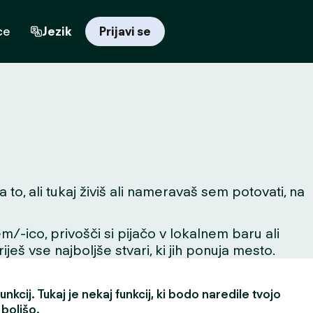
ce
Jezik
Prijavi se
o, ali tukaj živiš ali nameravaš sem potovati, na
m/-ico, privošči si pijačo v lokalnem baru ali
ješ vse najboljše stvari, ki jih ponuja mesto.
nkcij. Tukaj je nekaj funkcij, ki bodo naredile tvojo
 boljšo.