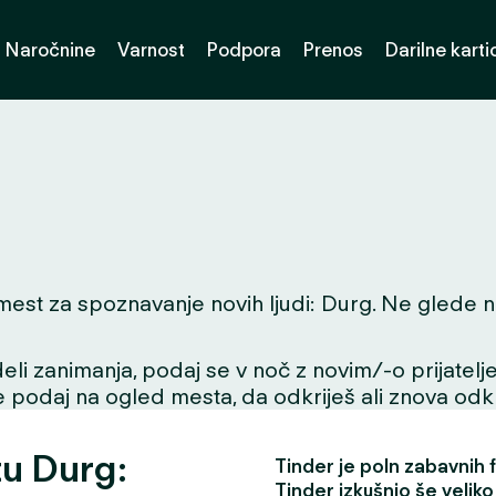
Naročnine
Varnost
Podpora
Prenos
Darilne karti
t za spoznavanje novih ljudi: Durg. Ne glede na t
li zanimanja, podaj se v noč z novim/-o prijatelje
se podaj na ogled mesta, da odkriješ ali znova odkri
tu Durg:
Tinder je poln zabavnih fu
Tinder izkušnjo še veliko