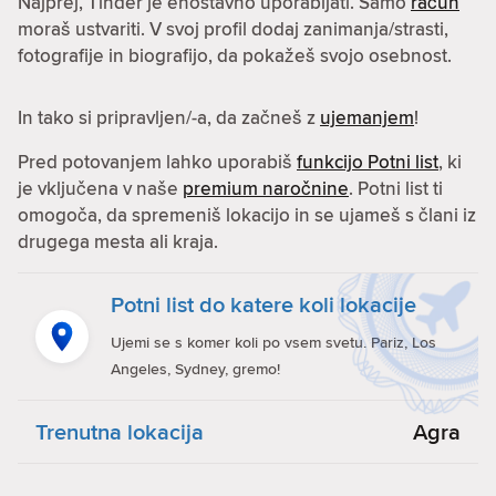
Najprej, Tinder je enostavno uporabljati. Samo
račun
moraš ustvariti. V svoj profil dodaj zanimanja/strasti,
fotografije in biografijo, da pokažeš svojo osebnost.
In tako si pripravljen/-a, da začneš z
ujemanjem
!
Pred potovanjem lahko uporabiš
funkcijo Potni list
, ki
je vključena v naše
premium naročnine
. Potni list ti
omogoča, da spremeniš lokacijo in se ujameš s člani iz
drugega mesta ali kraja.
Potni list do katere koli lokacije
Ujemi se s komer koli po vsem svetu. Pariz, Los
Angeles, Sydney, gremo!
Trenutna lokacija
Agra