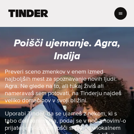
T
i
n
d
e
Poišči ujemanje. Agra,
r
:
Indija
D
o
m
Preveri sceno zmenkov v enem izmed
o
najboljših mest za spoznavanje novih ljudi:
v
Agra. Ne glede na to, ali tukaj živiš ali
nameravaš sem potovati, na Tinderju najdeš
veliko domačinov v svoji bližini.
Uporabi Tinder, da se ujameš z nekom, ki s
tabo deli zanimanja, podaj se v noč z novim/-o
prijateljem/-ico, privošči si pijačo v lokalnem