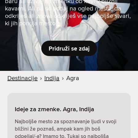
baru ali uživaj na zmenku ob kavi v bližnji
kavarni. Ali pa se podaj na ogled mesta, da
odkriješ ali znova odkriješ vse najboljše stvari,
ki jih ponuja mesto.
Pridruži se zdaj
Destinacije
›
Indija
›
Agra
Ideje za zmenke. Agra, Indija
Najboljše mesto za spoznavanje ljudi v svoji
bližini že poznaš, ampak kam jih boš
odpeljal/-a? Imamo to. Tukaj so najboljša