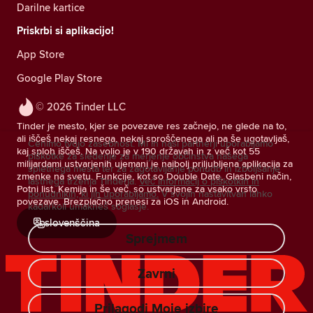
Darilne kartice
Priskrbi si aplikacijo!
App Store
Google Play Store
© 2026 Tinder LLC
Tinder je mesto, kjer se povezave res začnejo, ne glede na to,
ali iščeš nekaj resnega, nekaj sproščenega ali pa še ugotavljaš,
Cenimo tvojo zasebnost. Mi in naši partnerji uporabljamo
kaj sploh iščeš. Na voljo je v 190 državah in z več kot 55
piškotke za sledenje za merjenje občinstva našega
milijardami ustvarjenih ujemanj je najbolj priljubljena aplikacija za
spletnega mesta ter za zagotavljanje ponudb in izboljšanje
zmenke na svetu. Funkcije, kot so Double Date, Glasbeni način,
lastnega trženja Tinderja.
Več informacij o piškotkih in
Potni list, Kemija in še več, so ustvarjene za vsako vrsto
ponudnikih, ki jih uporabljamo.
V svojih nastavitvah lahko
povezave. Brezplačno prenesi za iOS in Android.
kadarkoli umakneš soglasje.
slovenščina
Sprejmem
Zavrni
Prilagodi Moje izbire