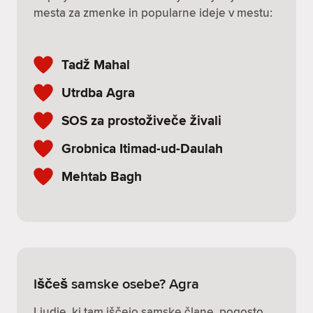
mesta za zmenke in popularne ideje v mestu:
Tadž Mahal
Utrdba Agra
SOS za prostoživeče živali
Grobnica Itimad-ud-Daulah
Mehtab Bagh
Iščeš samske osebe? Agra
Ljudje, ki tam iščejo samske člane, pogosto