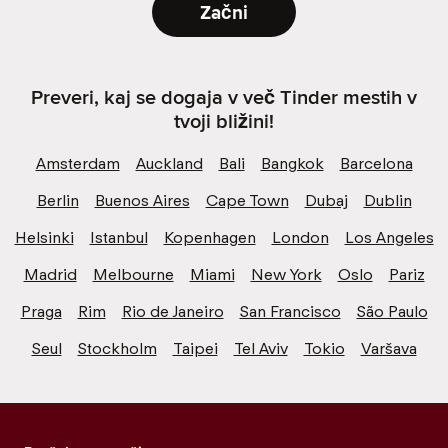
Začni
Preveri, kaj se dogaja v več Tinder mestih v
tvoji bližini!
Amsterdam
Auckland
Bali
Bangkok
Barcelona
Berlin
Buenos Aires
Cape Town
Dubaj
Dublin
Helsinki
Istanbul
Kopenhagen
London
Los Angeles
Madrid
Melbourne
Miami
New York
Oslo
Pariz
Praga
Rim
Rio de Janeiro
San Francisco
São Paulo
Seul
Stockholm
Taipei
Tel Aviv
Tokio
Varšava