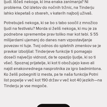
ljudi. Iščeš nekoga, ki ima enaka zanimanja? Ni
problema. Od izletov do nočnih tržnic, na Tinderju
lahko klepetaš o stvareh, v katerih najbolj uživaš.
Potrebuješ nekoga, ki se bo s tabo soočil z množico
ljudi na festivalu? Morda si želiš nekoga, ki mu je za
podnebne spremembe prav toliko mar kot tebi. S 55
milijardami ujemanj do danes nam vzpostavljanje
povezav ni tuje. Tvoj odnos do spletnih zmenkov se je
pravkar izboljšal: Tinderjeve funkcije ti pomagajo
doseči največjo vidnost, da te opazijo ljudje, ki so ti
všeč. Spoznaj prijatelje, ki kot ti obožujejo kavo ali
najdi enakovrednega nasprotnika za igro badmintona.
Ko želiš pobegniti iz mesta, pa te naša funkcija Potni
list popelje v več kot 190 držav v več kot 40 jezikih—na
Tinderju je vse mogoče.