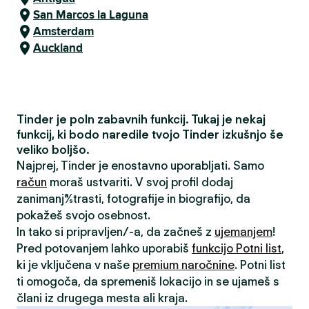
San Marcos la Laguna
Amsterdam
Auckland
Tinder je poln zabavnih funkcij. Tukaj je nekaj
funkcij, ki bodo naredile tvojo Tinder izkušnjo še
veliko boljšo.
Najprej, Tinder je enostavno uporabljati. Samo
račun
moraš ustvariti. V svoj profil dodaj
zanimanja/strasti, fotografije in biografijo, da
pokažeš svojo osebnost.
In tako si pripravljen/-a, da začneš z
ujemanjem
!
Pred potovanjem lahko uporabiš
funkcijo Potni list
,
ki je vključena v naše
premium naročnine
. Potni list
ti omogoča, da spremeniš lokacijo in se ujameš s
člani iz drugega mesta ali kraja.