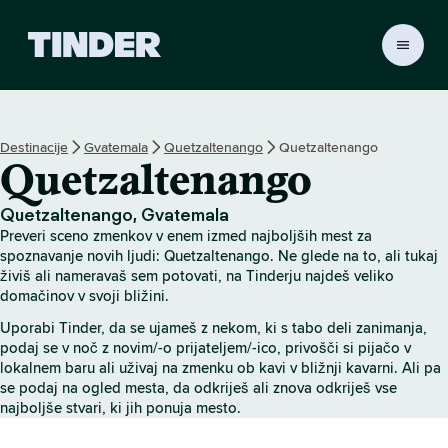
T
i
n
d
e
Destinacije
Gvatemala
Quetzaltenango
Quetzaltenango
r
Quetzaltenango
:
D
o
Quetzaltenango, Gvatemala
m
Preveri sceno zmenkov v enem izmed najboljših mest za
o
spoznavanje novih ljudi: Quetzaltenango. Ne glede na to, ali tukaj
v
živiš ali nameravaš sem potovati, na Tinderju najdeš veliko
domačinov v svoji bližini.
Uporabi Tinder, da se ujameš z nekom, ki s tabo deli zanimanja,
podaj se v noč z novim/-o prijateljem/-ico, privošči si pijačo v
lokalnem baru ali uživaj na zmenku ob kavi v bližnji kavarni. Ali pa
se podaj na ogled mesta, da odkriješ ali znova odkriješ vse
najboljše stvari, ki jih ponuja mesto.