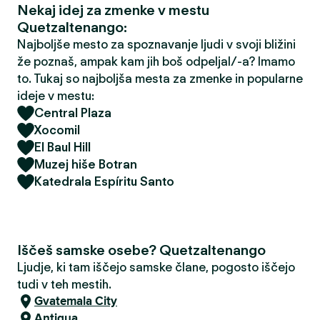
Nekaj idej za zmenke v mestu
Quetzaltenango:
Najboljše mesto za spoznavanje ljudi v svoji bližini
že poznaš, ampak kam jih boš odpeljal/-a? Imamo
to. Tukaj so najboljša mesta za zmenke in popularne
ideje v mestu:
Central Plaza
Xocomil
El Baul Hill
Muzej hiše Botran
Katedrala Espíritu Santo
Iščeš samske osebe? Quetzaltenango
Ljudje, ki tam iščejo samske člane, pogosto iščejo
tudi v teh mestih.
Gvatemala City
Antigua