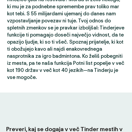
ki mu je za podnebne spremembe prav toliko mar
kot tebi. S 55 milijardami ujemanj do danes nam
vzpostavljanje povezav ni tuje. Tvoj odnos do
spletnih zmenkov se je pravkar izboljšal: Tinderjeve
funkcije ti pomagajo doseči največjo vidnost, da te
opazijo ljudje, ki so ti všeč. Spoznaj prijatelje, ki kot
ti obožujejo kavo ali najdi enakovrednega
nasprotnika za igro badmintona. Ko želiš pobegniti
iz mesta, pa te naša funkcija Potni list popelje v več
kot 190 držav v več kot 40 jezikih—na Tinderju je
vse mogoče.
Preveri, kaj se dogaja v več Tinder mestih v