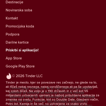
Destinacije
Novinarska soba
Kontakt
Promocijska koda
Podpora
Darilne kartice
Priskrbi si aplikacijo!
App Store
Google Play Store
© 2026 Tinder LLC
Tinder je mesto, kjer se povezave res začnejo, ne glede na to,
ali iščeš nekaj resnega, nekaj sproščenega ali pa še ugotavljaš,
Cenimo tvojo zasebnost. Mi in naši partnerji uporabljamo
kaj sploh iščeš. Na voljo je v 190 državah in z več kot 55
piškotke za sledenje za merjenje občinstva našega
milijardami ustvarjenih ujemanj je najbolj priljubljena aplikacija za
spletnega mesta ter za zagotavljanje ponudb in izboljšanje
zmenke na svetu. Funkcije, kot so Double Date, Glasbeni način,
lastnega trženja Tinderja.
Več informacij o piškotkih in
Potni list, Kemija in še več, so ustvarjene za vsako vrsto
ponudnikih, ki jih uporabljamo.
V svojih nastavitvah lahko