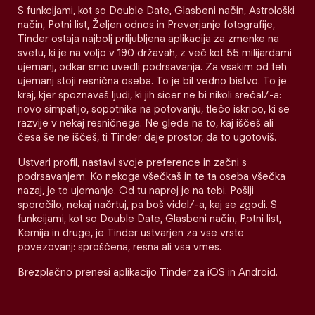
S funkcijami, kot so Double Date, Glasbeni način, Astrološki
način, Potni list, Željen odnos in Preverjanje fotografije,
Tinder ostaja najbolj priljubljena aplikacija za zmenke na
svetu, ki je na voljo v 190 državah, z več kot 55 milijardami
ujemanj, odkar smo uvedli podrsavanja. Za vsakim od teh
ujemanj stoji resnična oseba. To je bil vedno bistvo. To je
kraj, kjer spoznavaš ljudi, ki jih sicer ne bi nikoli srečal/-a:
novo simpatijo, sopotnika na potovanju, tlečo iskrico, ki se
razvije v nekaj resničnega. Ne glede na to, kaj iščeš ali
česa še ne iščeš, ti Tinder daje prostor, da to ugotoviš.
Ustvari profil, nastavi svoje preference in začni s
podrsavanjem. Ko nekoga všečkaš in te ta oseba všečka
nazaj, je to ujemanje. Od tu naprej je na tebi. Pošlji
sporočilo, nekaj načrtuj, pa boš videl/-a, kaj se zgodi. S
funkcijami, kot so Double Date, Glasbeni način, Potni list,
Kemija in druge, je Tinder ustvarjen za vse vrste
povezovanj: sproščena, resna ali vsa vmes.
Brezplačno prenesi aplikacijo Tinder za iOS in Android.