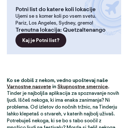
Potni list do katere koli lokacije
Ujemi se s komer koli po vsem svetu.
Pariz, Los Angeles, Sydney, gremo!
Trenutna lokacija
:
Quetzaltenango
Kaj je Potni list?
Ko se dobiš z nekom, vedno upoštevaj naše
Varnostne nasvete
in
Skupnostne smernice
.
Tinder je najboljša aplikacija za spoznavanje novih
ljudi. Iščeš nekoga, ki ima enaka zanimanja? Ni
problema. Od izletov do nočnih tržnic, na Tinderju
lahko klepetaš o stvareh, v katerih najbolj uživaš.
Potrebuješ nekoga, ki se bo s tabo soočil z
množico ljudi na festivalu? Morda si želiš nekoga,