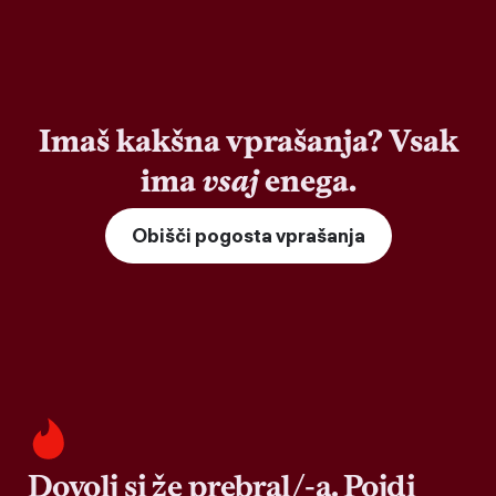
Imaš kakšna vprašanja? Vsak
ima
vsaj
enega.
Obišči pogosta vprašanja
Dovolj si že prebral/-a. Pojdi