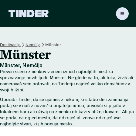
T
i
n
d
e
Destinacije
Nemčija
Münster
r
Münster
:
D
o
Münster, Nemčija
m
Preveri sceno zmenkov v enem izmed najboljših mest za
o
spoznavanje novih ljudi: Münster. Ne glede na to, ali tukaj živiš ali
v
nameravaš sem potovati, na Tinderju najdeš veliko domačinov v
svoji bližini.
Uporabi Tinder, da se ujameš z nekom, ki s tabo deli zanimanja,
podaj se v noč z novim/-o prijateljem/-ico, privošči si pijačo v
lokalnem baru ali uživaj na zmenku ob kavi v bližnji kavarni. Ali pa
se podaj na ogled mesta, da odkriješ ali znova odkriješ vse
najboljše stvari, ki jih ponuja mesto.