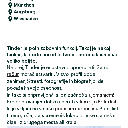
München
Augsburg
Wiesbaden
Tinder je poln zabavnih funkcij. Tukaj je nekaj
funkcij, ki bodo naredile tvojo Tinder izkušnjo še
veliko boljšo.
Najprej, Tinder je enostavno uporabljati. Samo
račun
moraš ustvariti. V svoj profil dodaj
zanimanja/strasti, fotografije in biografijo, da
pokažeš svojo osebnost.
In tako si pripravljen/-a, da začneš z
ujemanjem
!
Pred potovanjem lahko uporabiš
funkcijo Potni list
,
ki je vključena v naše
premium naročnine
. Potni list
ti omogoča, da spremeniš lokacijo in se ujameš s
člani iz drugega mesta ali kraja.