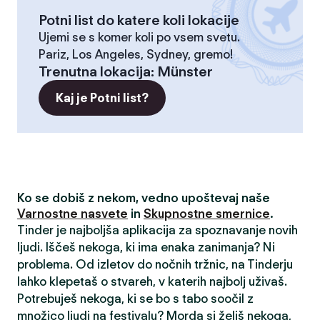
Potni list do katere koli lokacije
Ujemi se s komer koli po vsem svetu.
Pariz, Los Angeles, Sydney, gremo!
Trenutna lokacija
:
Münster
Kaj je Potni list?
Ko se dobiš z nekom, vedno upoštevaj naše
Varnostne nasvete
in
Skupnostne smernice
.
Tinder je najboljša aplikacija za spoznavanje novih
ljudi. Iščeš nekoga, ki ima enaka zanimanja? Ni
problema. Od izletov do nočnih tržnic, na Tinderju
lahko klepetaš o stvareh, v katerih najbolj uživaš.
Potrebuješ nekoga, ki se bo s tabo soočil z
množico ljudi na festivalu? Morda si želiš nekoga,