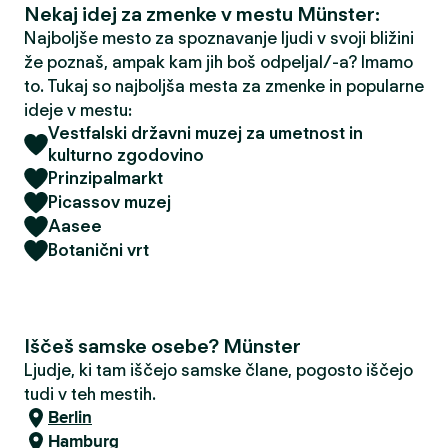
Nekaj idej za zmenke v mestu Münster:
Najboljše mesto za spoznavanje ljudi v svoji bližini
že poznaš, ampak kam jih boš odpeljal/-a? Imamo
to. Tukaj so najboljša mesta za zmenke in popularne
ideje v mestu:
Vestfalski državni muzej za umetnost in
kulturno zgodovino
Prinzipalmarkt
Picassov muzej
Aasee
Botanični vrt
Iščeš samske osebe? Münster
Ljudje, ki tam iščejo samske člane, pogosto iščejo
tudi v teh mestih.
Berlin
Hamburg