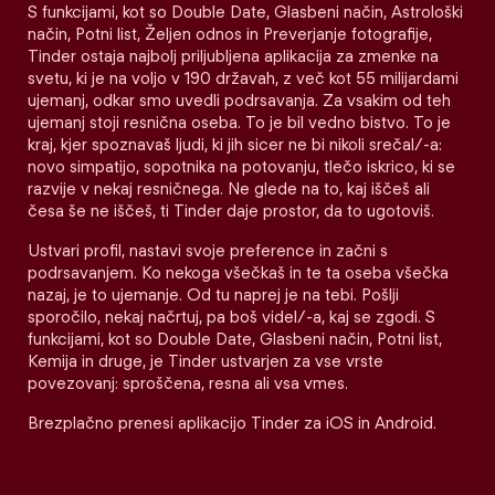
S funkcijami, kot so Double Date, Glasbeni način, Astrološki
način, Potni list, Željen odnos in Preverjanje fotografije,
Tinder ostaja najbolj priljubljena aplikacija za zmenke na
svetu, ki je na voljo v 190 državah, z več kot 55 milijardami
ujemanj, odkar smo uvedli podrsavanja. Za vsakim od teh
ujemanj stoji resnična oseba. To je bil vedno bistvo. To je
kraj, kjer spoznavaš ljudi, ki jih sicer ne bi nikoli srečal/-a:
novo simpatijo, sopotnika na potovanju, tlečo iskrico, ki se
razvije v nekaj resničnega. Ne glede na to, kaj iščeš ali
česa še ne iščeš, ti Tinder daje prostor, da to ugotoviš.
Ustvari profil, nastavi svoje preference in začni s
podrsavanjem. Ko nekoga všečkaš in te ta oseba všečka
nazaj, je to ujemanje. Od tu naprej je na tebi. Pošlji
sporočilo, nekaj načrtuj, pa boš videl/-a, kaj se zgodi. S
funkcijami, kot so Double Date, Glasbeni način, Potni list,
Kemija in druge, je Tinder ustvarjen za vse vrste
povezovanj: sproščena, resna ali vsa vmes.
Brezplačno prenesi aplikacijo Tinder za iOS in Android.