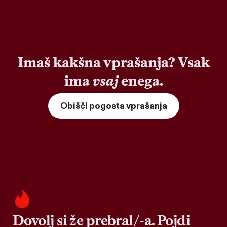
Imaš kakšna vprašanja? Vsak
ima
vsaj
enega.
Obišči pogosta vprašanja
Dovolj si že prebral/-a. Pojdi