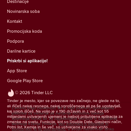
Destinacije
Novinarska soba
Kontakt
Promocijska koda
Podpora
Darilne kartice
Priskrbi si aplikacijo!
App Store
Google Play Store
© 2026 Tinder LLC
Tinder je mesto, kjer se povezave res začnejo, ne glede na to,
ali iščeš nekaj resnega, nekaj sproščenega ali pa še ugotavljaš,
Cenimo tvojo zasebnost. Mi in naši partnerji uporabljamo
kaj sploh iščeš. Na voljo je v 190 državah in z več kot 55
piškotke za sledenje za merjenje občinstva našega
milijardami ustvarjenih ujemanj je najbolj priljubljena aplikacija za
spletnega mesta ter za zagotavljanje ponudb in izboljšanje
zmenke na svetu. Funkcije, kot so Double Date, Glasbeni način,
lastnega trženja Tinderja.
Več informacij o piškotkih in
Potni list, Kemija in še več, so ustvarjene za vsako vrsto
ponudnikih, ki jih uporabljamo.
V svojih nastavitvah lahko