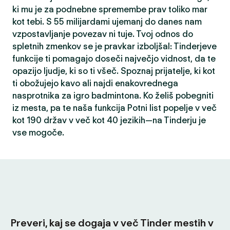
ki mu je za podnebne spremembe prav toliko mar
kot tebi. S 55 milijardami ujemanj do danes nam
vzpostavljanje povezav ni tuje. Tvoj odnos do
spletnih zmenkov se je pravkar izboljšal: Tinderjeve
funkcije ti pomagajo doseči največjo vidnost, da te
opazijo ljudje, ki so ti všeč. Spoznaj prijatelje, ki kot
ti obožujejo kavo ali najdi enakovrednega
nasprotnika za igro badmintona. Ko želiš pobegniti
iz mesta, pa te naša funkcija Potni list popelje v več
kot 190 držav v več kot 40 jezikih—na Tinderju je
vse mogoče.
Preveri, kaj se dogaja v več Tinder mestih v