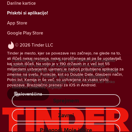
Darilne kartice
Priskrbi si aplikacijo!
App Store
Google Play Store
© 2026 Tinder LLC
Tinder je mesto, kjer se povezave res začnejo, ne glede na to,
ali iščeš nekaj resnega, nekaj sproščenega ali pa še ugotavljaš,
Cenimo tvojo zasebnost. Mi in naši partnerji uporabljamo
kaj sploh iščeš. Na voljo je v 190 državah in z več kot 55
piškotke za sledenje za merjenje občinstva našega
milijardami ustvarjenih ujemanj je najbolj priljubljena aplikacija za
spletnega mesta ter za zagotavljanje ponudb in izboljšanje
zmenke na svetu. Funkcije, kot so Double Date, Glasbeni način,
lastnega trženja Tinderja.
Več informacij o piškotkih in
Potni list, Kemija in še več, so ustvarjene za vsako vrsto
ponudnikih, ki jih uporabljamo.
V svojih nastavitvah lahko
povezave. Brezplačno prenesi za iOS in Android.
kadarkoli umakneš soglasje.
slovenščina
Sprejmem
Zavrni
Prilagodi Moje izbire