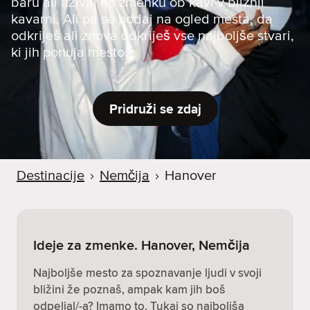
baru ali uživaj na zmenku ob kavi v bližnji
kavarni. Ali pa se podaj na ogled mesta, da
odkriješ ali znova odkriješ vse najboljše stvari,
ki jih ponuja mesto.
Pridruži se zdaj
Destinacije
›
Nemčija
›
Hanover
Ideje za zmenke. Hanover, Nemčija
Najboljše mesto za spoznavanje ljudi v svoji
bližini že poznaš, ampak kam jih boš
odpeljal/-a? Imamo to. Tukaj so najboljša