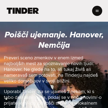
T
i
n
d
e
Poišči ujemanje. Hanover,
r
:
Nemčija
D
o
m
Preveri sceno zmenkov v enem izmed
o
najboljših mest za spoznavanje novih ljudi:
v
Hanover. Ne glede na to, ali tukaj živiš ali
nameravaš sem potovati, na Tinderju najdeš
veliko domačinov v svoji bližini.
Uporabi Tinder, da se ujameš z nekom, ki s
tabo deli zanimanja, podaj se v noč z novim/-o
prijateljem/-ico, privošči si pijačo v lokalnem