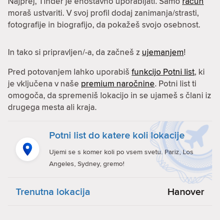
Najprej, Tinder je enostavno uporabljati. Samo
račun
moraš ustvariti. V svoj profil dodaj zanimanja/strasti,
fotografije in biografijo, da pokažeš svojo osebnost.
In tako si pripravljen/-a, da začneš z
ujemanjem
!
Pred potovanjem lahko uporabiš
funkcijo Potni list
, ki
je vključena v naše
premium naročnine
. Potni list ti
omogoča, da spremeniš lokacijo in se ujameš s člani iz
drugega mesta ali kraja.
Potni list do katere koli lokacije
Ujemi se s komer koli po vsem svetu. Pariz, Los
Angeles, Sydney, gremo!
Trenutna lokacija
Hanover