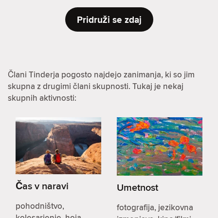
Pridruži se zdaj
Člani Tinderja pogosto najdejo zanimanja, ki so jim
skupna z drugimi člani skupnosti. Tukaj je nekaj
skupnih aktivnosti:
Čas v naravi
Umetnost
pohodništvo,
fotografija, jezikovna
kolesarjenje, hoja