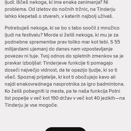
ljudi. Iščeš nekoga, ki ima enaka zanimanja? Ni
problema. Od izletov do nočnih tržnic, na Tinderju
lahko klepetaš o stvareh, v katerih najbolj uživaš.
Potrebuješ nekoga, ki se bo s tabo soočil z množico
ljudi na festivalu? Morda si želiš nekoga, ki mu je za
podnebne spremembe prav toliko mar kot tebi. S 55
milijardami ujemanj do danes nam vzpostavljanje
povezav ni tuje. Tvoj odnos do spletnih zmenkov se je
pravkar izboljšal: Tinderjeve funkcije ti pomagajo
doseči največjo vidnost, da te opazijo ljudje, ki so ti
všeč. Spoznaj prijatelje, ki kot ti obožujejo kavo ali
najdi enakovrednega nasprotnika za igro badmintona.
Ko želiš pobegniti iz mesta, pa te naša funkcija Potni
list popelje v več kot 190 držav v več kot 40 jezikih—na
Tinderju je vse mogoče.