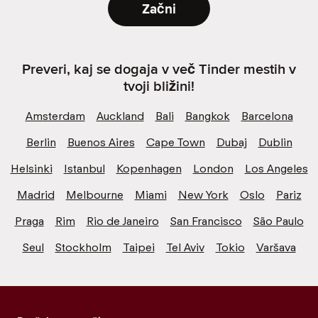
Začni
Preveri, kaj se dogaja v več Tinder mestih v
tvoji bližini!
Amsterdam
Auckland
Bali
Bangkok
Barcelona
Berlin
Buenos Aires
Cape Town
Dubaj
Dublin
Helsinki
Istanbul
Kopenhagen
London
Los Angeles
Madrid
Melbourne
Miami
New York
Oslo
Pariz
Praga
Rim
Rio de Janeiro
San Francisco
São Paulo
Seul
Stockholm
Taipei
Tel Aviv
Tokio
Varšava