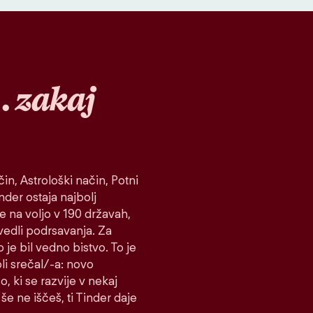
…
zakaj
in, Astrološki način, Potni
inder ostaja najbolj
je na voljo v 190 državah,
vedli podrsavanja. Za
 je bil vedno bistvo. To je
koli srečal/-a: novo
o, ki se razvije v nekaj
še ne iščeš, ti Tinder daje