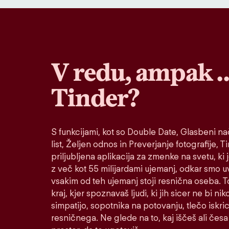
V redu, ampak 
Tinder?
S funkcijami, kot so Double Date, Glasbeni nač
list, Željen odnos in Preverjanje fotografije, T
priljubljena aplikacija za zmenke na svetu, ki 
z več kot 55 milijardami ujemanj, odkar smo u
vsakim od teh ujemanj stoji resnična oseba. To
kraj, kjer spoznavaš ljudi, ki jih sicer ne bi ni
simpatijo, sopotnika na potovanju, tlečo iskric
resničnega. Ne glede na to, kaj iščeš ali česa 