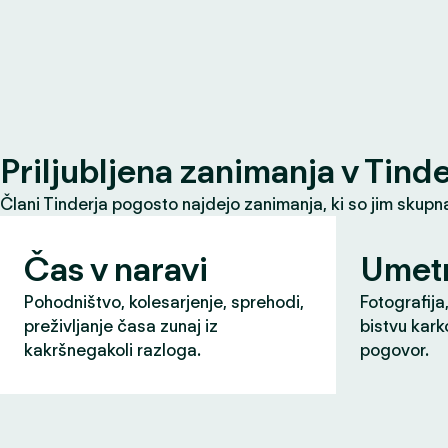
Priljubljena zanimanja v Tind
Člani Tinderja pogosto najdejo zanimanja, ki so jim skupna 
Čas v naravi
Umet
Pohodništvo, kolesarjenje, sprehodi,
Fotografija,
preživljanje časa zunaj iz
bistvu karko
kakršnegakoli razloga.
pogovor.