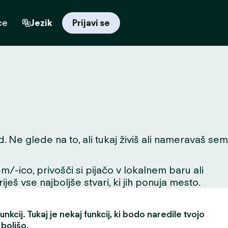
ce
Jezik
Prijavi se
Ne glede na to, ali tukaj živiš ali nameravaš sem
m/-ico, privošči si pijačo v lokalnem baru ali
ješ vse najboljše stvari, ki jih ponuja mesto.
nkcij. Tukaj je nekaj funkcij, ki bodo naredile tvojo
 boljšo.