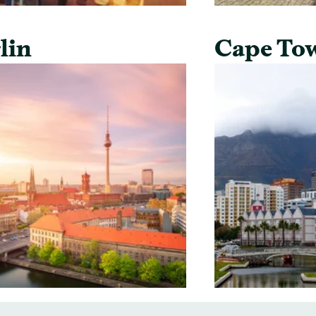
lin
Cape To