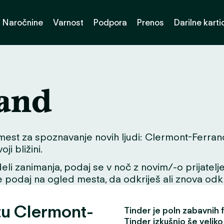
Naročnine
Varnost
Podpora
Prenos
Darilne karti
rand
st za spoznavanje novih ljudi: Clermont-Ferrand. 
i bližini.
li zanimanja, podaj se v noč z novim/-o prijatelje
se podaj na ogled mesta, da odkriješ ali znova odkri
tu Clermont-
Tinder je poln zabavnih fu
Tinder izkušnjo še veliko