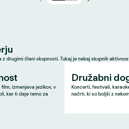
erju
z drugimi člani skupnosti. Tukaj je nekaj skupnih aktivnost
nost
Družabni do
 film, izmenjava jezikov, v
Koncerti, festivali, karaok
li, kar ti daje temo za
načrti, ki so boljši z neko