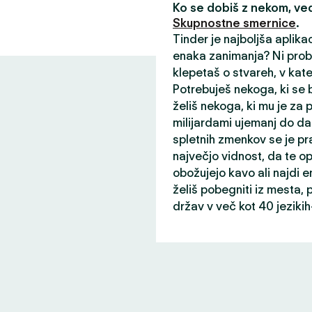
Ko se dobiš z nekom, v
Skupnostne smernice
.
Tinder je najboljša aplika
enaka zanimanja? Ni probl
klepetaš o stvareh, v kater
Potrebuješ nekoga, ki se b
želiš nekoga, ki mu je za
milijardami ujemanj do da
spletnih zmenkov se je pr
največjo vidnost, da te opaz
obožujejo kavo ali najdi
želiš pobegniti iz mesta, p
držav v več kot 40 jeziki