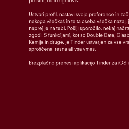
prostor, da to ugotoviš.
Ustvari profil, nastavi svoje preference in za
nekoga všečkaš in te ta oseba všečka nazaj, j
naprej je na tebi. Pošlji sporočilo, nekaj načrt
zgodi. S funkcijami, kot so Double Date, Glasbe
Kemija in druge, je Tinder ustvarjen za vse v
sproščena, resna ali vsa vmes.
Brezplačno prenesi aplikacijo Tinder za iOS 