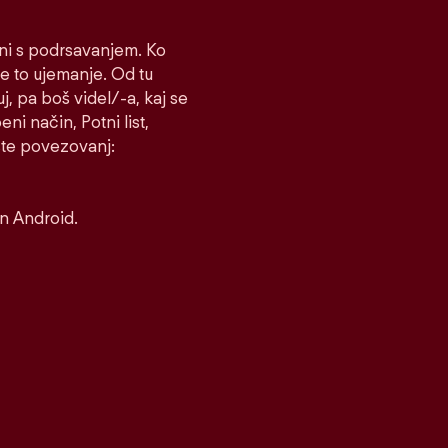
čni s podrsavanjem. Ko
e to ujemanje. Od tu
uj, pa boš videl/-a, kaj se
ni način, Potni list,
rste povezovanj:
in Android.