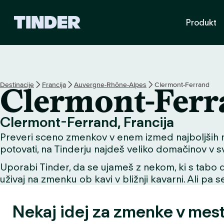
T
Produkt
i
n
d
e
r
:
Destinacije
Francija
Auvergne-Rhône-Alpes
Clermont-Ferrand
Clermont-Fer
D
o
m
Clermont-Ferrand, Francija
o
Preveri sceno zmenkov v enem izmed najboljših me
v
potovati, na Tinderju najdeš veliko domačinov v svoj
Uporabi Tinder, da se ujameš z nekom, ki s tabo de
uživaj na zmenku ob kavi v bližnji kavarni. Ali pa 
Nekaj idej za zmenke v mes