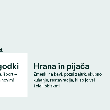
i:
godki
Hrana in pijača
e, šport –
Zmenki na kavi, pozni zajtrk, skupno
m novim!
kuhanje, restavracija, ki so jo vsi
želeli obiskati.