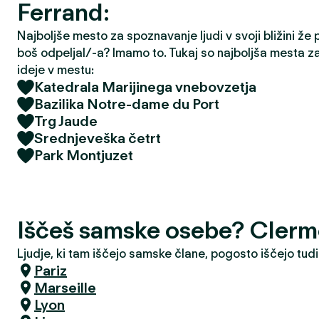
Ferrand:
Najboljše mesto za spoznavanje ljudi v svoji bližini že
boš odpeljal/-a? Imamo to. Tukaj so najboljša mesta z
ideje v mestu:
Katedrala Marijinega vnebovzetja
Bazilika Notre-dame du Port
Trg Jaude
Srednjeveška četrt
Park Montjuzet
Iščeš samske osebe? Clerm
Ljudje, ki tam iščejo samske člane, pogosto iščejo tudi
Pariz
Marseille
Lyon