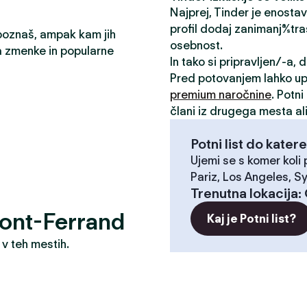
Najprej, Tinder je enosta
profil dodaj zanimanja/stra
 poznaš, ampak kam jih
osebnost.
a zmenke in popularne
In tako si pripravljen/-a,
Pred potovanjem lahko u
premium naročnine
. Potn
člani iz drugega mesta ali
Potni list do katere
Ujemi se s komer koli
Pariz, Los Angeles, S
Trenutna lokacija
:
ont-Ferrand
Kaj je Potni list?
 v teh mestih.