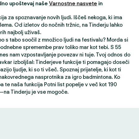
edno upoštevaj naše
Varnostne nasvete
in
cija za spoznavanje novih ljudi. Iščeš nekoga, ki ima
ema. Od izletov do nočnih tržnic, na Tinderju lahko
ih najbolj uživaš.
o s tabo soočil z množico ljudi na festivalu? Morda si
 podnebne spremembe prav toliko mar kot tebi. S 55
nes nam vzpostavljanje povezav ni tuje. Tvoj odnos do
avkar izboljšal: Tinderjeve funkcije ti pomagajo doseči
ijo ljudje, ki so ti všeč. Spoznaj prijatelje, ki kot ti
 enakovrednega nasprotnika za igro badmintona. Ko
a te naša funkcija Potni list popelje v več kot 190
h—na Tinderju je vse mogoče.