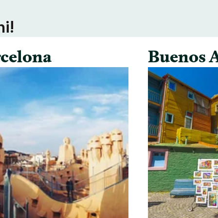
ni!
celona
Buenos A