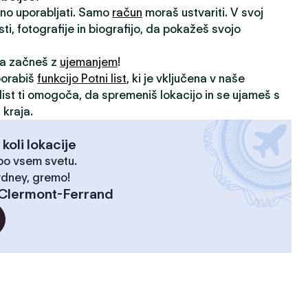
vno uporabljati. Samo
račun
moraš ustvariti. V svoj
sti, fotografije in biografijo, da pokažeš svojo
 da začneš z
ujemanjem
!
porabiš
funkcijo Potni list
, ki je vključena v naše
i list ti omogoča, da spremeniš lokacijo in se ujameš s
 kraja.
 koli lokacije
 po vsem svetu.
ydney, gremo!
Clermont-Ferrand