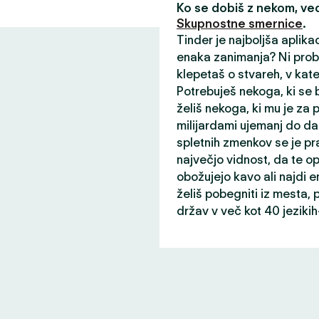
Ko se dobiš z nekom, v
Skupnostne smernice
.
Tinder je najboljša aplika
enaka zanimanja? Ni probl
klepetaš o stvareh, v kater
Potrebuješ nekoga, ki se b
želiš nekoga, ki mu je za
milijardami ujemanj do da
spletnih zmenkov se je pr
največjo vidnost, da te opaz
obožujejo kavo ali najdi
želiš pobegniti iz mesta, p
držav v več kot 40 jeziki