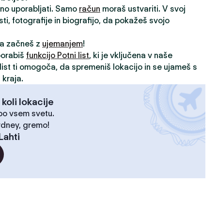
vno uporabljati. Samo
račun
moraš ustvariti. V svoj
sti, fotografije in biografijo, da pokažeš svojo
 da začneš z
ujemanjem
!
porabiš
funkcijo Potni list
, ki je vključena v naše
i list ti omogoča, da spremeniš lokacijo in se ujameš s
 kraja.
 koli lokacije
 po vsem svetu.
ydney, gremo!
Lahti