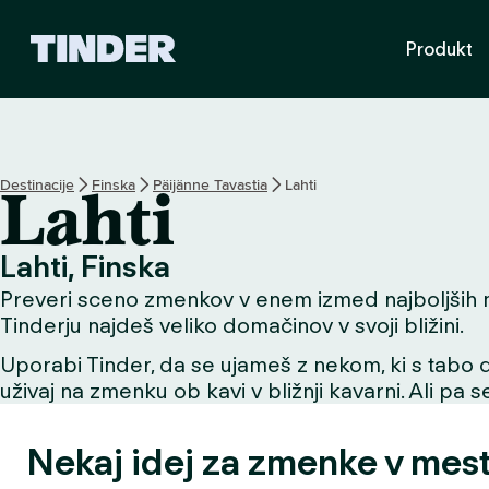
T
Produkt
i
n
d
e
r
:
Destinacije
Finska
Päijänne Tavastia
Lahti
Lahti
D
o
m
Lahti, Finska
o
Preveri sceno zmenkov v enem izmed najboljših mes
v
Tinderju najdeš veliko domačinov v svoji bližini.
Uporabi Tinder, da se ujameš z nekom, ki s tabo de
uživaj na zmenku ob kavi v bližnji kavarni. Ali pa 
Nekaj idej za zmenke v mest