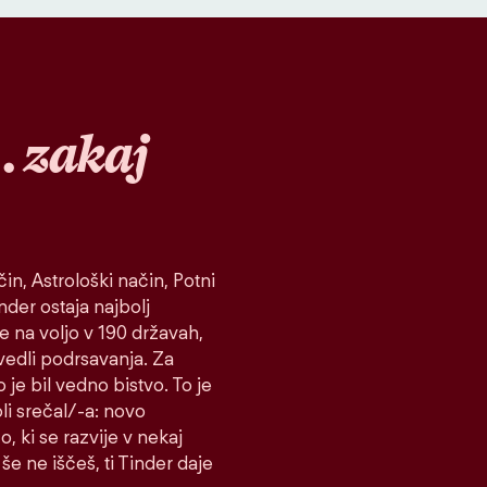
…
zakaj
in, Astrološki način, Potni
inder ostaja najbolj
je na voljo v 190 državah,
vedli podrsavanja. Za
 je bil vedno bistvo. To je
koli srečal/-a: novo
o, ki se razvije v nekaj
še ne iščeš, ti Tinder daje