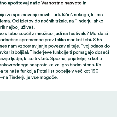
edno upoštevaj naše
Varnostne nasvete
in
cija za spoznavanje novih ljudi. Iščeš nekoga, ki ima
ema. Od izletov do nočnih tržnic, na Tinderju lahko
ih najbolj uživaš.
o s tabo soočil z množico ljudi na festivalu? Morda si
 podnebne spremembe prav toliko mar kot tebi. S 55
nes nam vzpostavljanje povezav ni tuje. Tvoj odnos do
avkar izboljšal: Tinderjeve funkcije ti pomagajo doseči
ijo ljudje, ki so ti všeč. Spoznaj prijatelje, ki kot ti
 enakovrednega nasprotnika za igro badmintona. Ko
a te naša funkcija Potni list popelje v več kot 190
h—na Tinderju je vse mogoče.