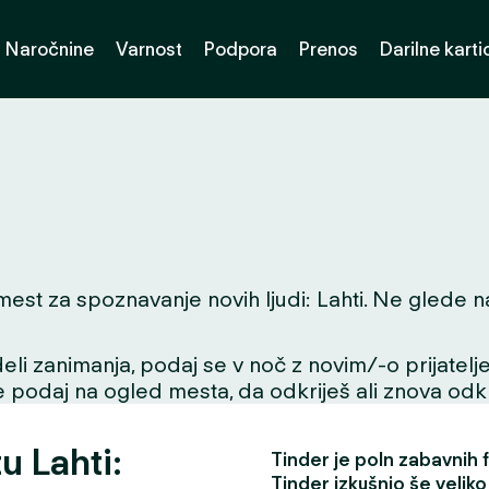
Naročnine
Varnost
Podpora
Prenos
Darilne karti
t za spoznavanje novih ljudi: Lahti. Ne glede na t
li zanimanja, podaj se v noč z novim/-o prijatelje
se podaj na ogled mesta, da odkriješ ali znova odkri
u Lahti:
Tinder je poln zabavnih fu
Tinder izkušnjo še veliko