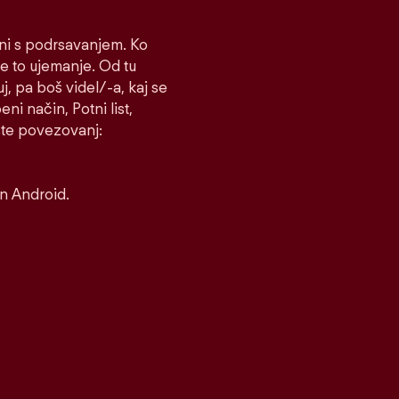
čni s podrsavanjem. Ko
e to ujemanje. Od tu
uj, pa boš videl/-a, kaj se
ni način, Potni list,
rste povezovanj:
in Android.