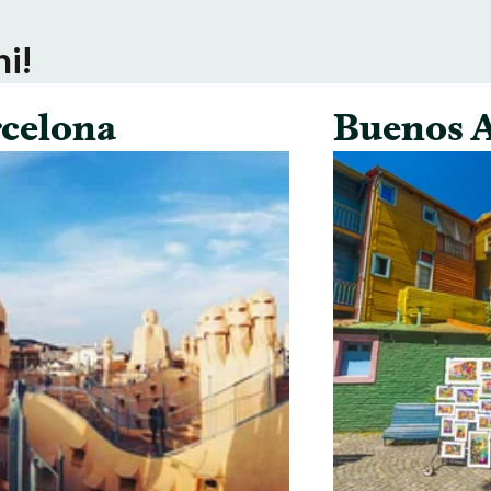
ni!
celona
Buenos A