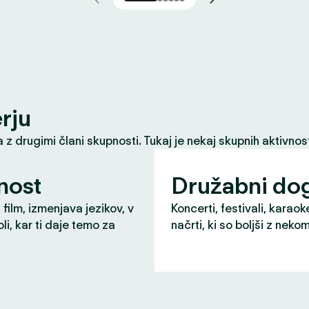
erju
z drugimi člani skupnosti. Tukaj je nekaj skupnih aktivnost
nost
Družabni do
 film, izmenjava jezikov, v
Koncerti, festivali, karaok
li, kar ti daje temo za
načrti, ki so boljši z neko