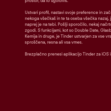
prostor, da to ugotoviš.
Ustvari profil, nastavi svoje preference in za
nekoga všečkaš in te ta oseba všečka nazaj, j
naprej je na tebi. Pošlji sporočilo, nekaj načrt
zgodi. S funkcijami, kot so Double Date, Glasbe
Kemija in druge, je Tinder ustvarjen za vse v
sproščena, resna ali vsa vmes.
Brezplačno prenesi aplikacijo Tinder za iOS 