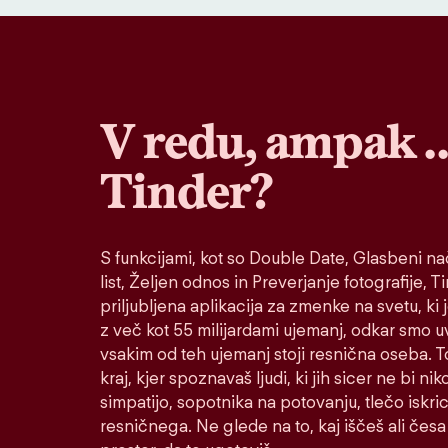
V redu, ampak 
Tinder?
S funkcijami, kot so Double Date, Glasbeni nač
list, Željen odnos in Preverjanje fotografije, T
priljubljena aplikacija za zmenke na svetu, ki 
z več kot 55 milijardami ujemanj, odkar smo u
vsakim od teh ujemanj stoji resnična oseba. To
kraj, kjer spoznavaš ljudi, ki jih sicer ne bi ni
simpatijo, sopotnika na potovanju, tlečo iskric
resničnega. Ne glede na to, kaj iščeš ali česa 