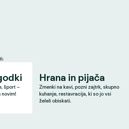
i:
godki
Hrana in pijača
e, šport –
Zmenki na kavi, pozni zajtrk, skupno
m novim!
kuhanje, restavracija, ki so jo vsi
želeli obiskati.