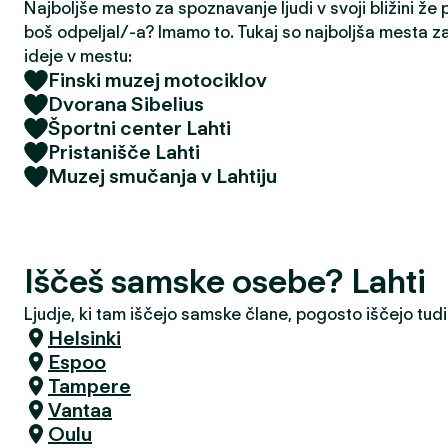
Najboljše mesto za spoznavanje ljudi v svoji bližini že
boš odpeljal/-a? Imamo to. Tukaj so najboljša mesta z
ideje v mestu:
Finski muzej motociklov
Dvorana Sibelius
Športni center Lahti
Pristanišče Lahti
Muzej smučanja v Lahtiju
Iščeš samske osebe? Lahti
Ljudje, ki tam iščejo samske člane, pogosto iščejo tudi
Helsinki
Espoo
Tampere
Vantaa
Oulu