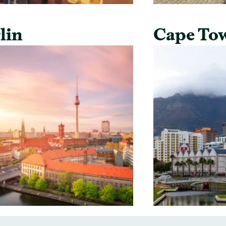
lin
Cape To