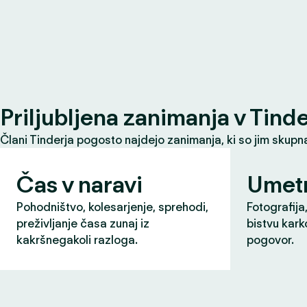
Priljubljena zanimanja v Tind
Člani Tinderja pogosto najdejo zanimanja, ki so jim skupna 
Čas v naravi
Umet
Pohodništvo, kolesarjenje, sprehodi,
Fotografija,
preživljanje časa zunaj iz
bistvu karko
kakršnegakoli razloga.
pogovor.