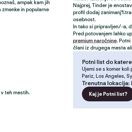
 poznaš, ampak kam jih
Najprej, Tinder je enosta
a zmenke in popularne
profil dodaj zanimanja/stra
osebnost.
In tako si pripravljen/-a,
Pred potovanjem lahko u
premium naročnine
. Potn
člani iz drugega mesta ali
Potni list do katere
Ujemi se s komer koli
Pariz, Los Angeles, S
Trenutna lokacija
:
 v teh mestih.
Kaj je Potni list?