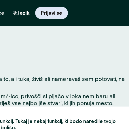
ce
Jezik
Prijavi se
o, ali tukaj živiš ali nameravaš sem potovati, na
m/-ico, privošči si pijačo v lokalnem baru ali
ješ vse najboljše stvari, ki jih ponuja mesto.
nkcij. Tukaj je nekaj funkcij, ki bodo naredile tvojo
 boljšo.