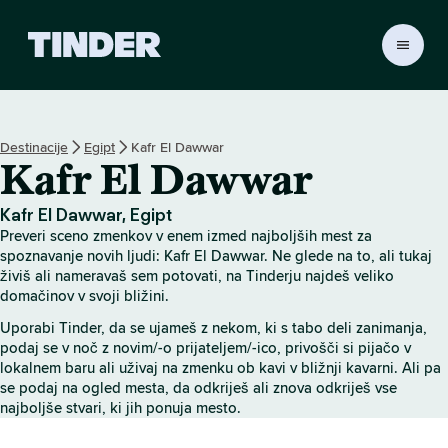
T
i
n
d
e
Destinacije
Egipt
Kafr El Dawwar
r
Kafr El Dawwar
:
D
o
Kafr El Dawwar, Egipt
m
Preveri sceno zmenkov v enem izmed najboljših mest za
o
spoznavanje novih ljudi: Kafr El Dawwar. Ne glede na to, ali tukaj
v
živiš ali nameravaš sem potovati, na Tinderju najdeš veliko
domačinov v svoji bližini.
Uporabi Tinder, da se ujameš z nekom, ki s tabo deli zanimanja,
podaj se v noč z novim/-o prijateljem/-ico, privošči si pijačo v
lokalnem baru ali uživaj na zmenku ob kavi v bližnji kavarni. Ali pa
se podaj na ogled mesta, da odkriješ ali znova odkriješ vse
najboljše stvari, ki jih ponuja mesto.