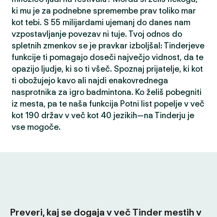
ki mu je za podnebne spremembe prav toliko mar
kot tebi. S 55 milijardami ujemanj do danes nam
vzpostavljanje povezav ni tuje. Tvoj odnos do
spletnih zmenkov se je pravkar izboljšal: Tinderjeve
funkcije ti pomagajo doseči največjo vidnost, da te
opazijo ljudje, ki so ti všeč. Spoznaj prijatelje, ki kot
ti obožujejo kavo ali najdi enakovrednega
nasprotnika za igro badmintona. Ko želiš pobegniti
iz mesta, pa te naša funkcija Potni list popelje v več
kot 190 držav v več kot 40 jezikih—na Tinderju je
vse mogoče.
Preveri, kaj se dogaja v več Tinder mestih v