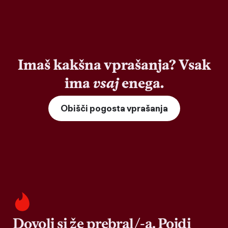
Imaš kakšna vprašanja? Vsak
ima
vsaj
enega.
Obišči pogosta vprašanja
Dovolj si že prebral/-a. Pojdi