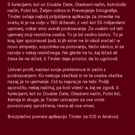
S funkcijami, kot so Double Date, Glasbeni način, Astrološki
način, Potni list, Željen odnos in Preverjanje fotografije,
Tinder ostaja najbolj priljubljena aplikacija za zmenke na
svetu, ki je na voljo v 190 državah, z več kot 55 milijardami
ujemanj, odkar smo uvedli podrsavanja. Za vsakim od teh
ujemanj stoji resnična oseba. To je bil vedno bistvo. To je
kraj, kjer spoznavaš ljudi, ki jih sicer ne bi nikoli srečal/-a:
novo simpatijo, sopotnika na potovanju, tlečo iskrico, ki se
razvije v nekaj resničnega. Ne glede na to, kaj iščeš ali
česa še ne iščeš, ti Tinder daje prostor, da to ugotoviš.
Ustvari profil, nastavi svoje preference in začni s
podrsavanjem. Ko nekoga všečkaš in te ta oseba všečka
nazaj, je to ujemanje. Od tu naprej je na tebi. Pošlji
sporočilo, nekaj načrtuj, pa boš videl/-a, kaj se zgodi. S
funkcijami, kot so Double Date, Glasbeni način, Potni list,
Kemija in druge, je Tinder ustvarjen za vse vrste
povezovanj: sproščena, resna ali vsa vmes.
Brezplačno prenesi aplikacijo Tinder za iOS in Android.