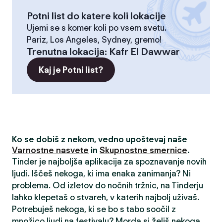
Potni list do katere koli lokacije
Ujemi se s komer koli po vsem svetu.
Pariz, Los Angeles, Sydney, gremo!
Trenutna lokacija
:
Kafr El Dawwar
Kaj je Potni list?
Ko se dobiš z nekom, vedno upoštevaj naše
Varnostne nasvete
in
Skupnostne smernice
.
Tinder je najboljša aplikacija za spoznavanje novih
ljudi. Iščeš nekoga, ki ima enaka zanimanja? Ni
problema. Od izletov do nočnih tržnic, na Tinderju
lahko klepetaš o stvareh, v katerih najbolj uživaš.
Potrebuješ nekoga, ki se bo s tabo soočil z
množico ljudi na festivalu? Morda si želiš nekoga,