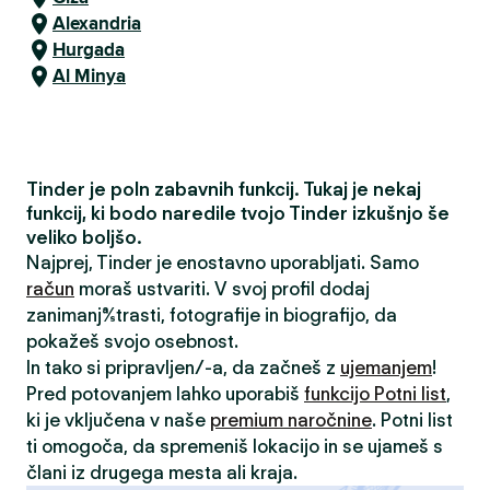
Alexandria
Hurgada
Al Minya
Tinder je poln zabavnih funkcij. Tukaj je nekaj
funkcij, ki bodo naredile tvojo Tinder izkušnjo še
veliko boljšo.
Najprej, Tinder je enostavno uporabljati. Samo
račun
moraš ustvariti. V svoj profil dodaj
zanimanja/strasti, fotografije in biografijo, da
pokažeš svojo osebnost.
In tako si pripravljen/-a, da začneš z
ujemanjem
!
Pred potovanjem lahko uporabiš
funkcijo Potni list
,
ki je vključena v naše
premium naročnine
. Potni list
ti omogoča, da spremeniš lokacijo in se ujameš s
člani iz drugega mesta ali kraja.