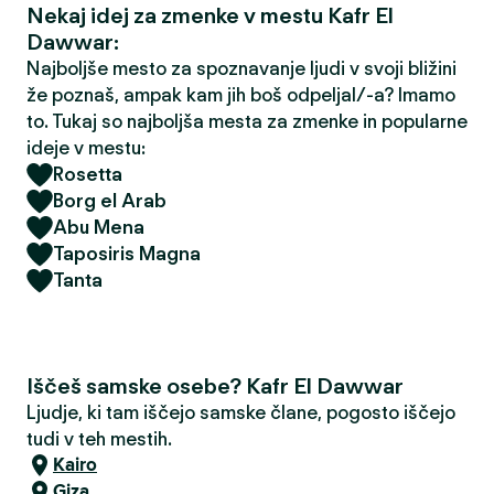
Nekaj idej za zmenke v mestu Kafr El
Dawwar:
Najboljše mesto za spoznavanje ljudi v svoji bližini
že poznaš, ampak kam jih boš odpeljal/-a? Imamo
to. Tukaj so najboljša mesta za zmenke in popularne
ideje v mestu:
Rosetta
Borg el Arab
Abu Mena
Taposiris Magna
Tanta
Iščeš samske osebe? Kafr El Dawwar
Ljudje, ki tam iščejo samske člane, pogosto iščejo
tudi v teh mestih.
Kairo
Giza