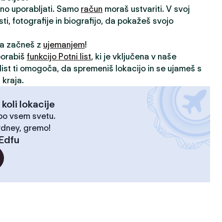
vno uporabljati. Samo
račun
moraš ustvariti. V svoj
sti, fotografije in biografijo, da pokažeš svojo
 da začneš z
ujemanjem
!
porabiš
funkcijo Potni list
, ki je vključena v naše
i list ti omogoča, da spremeniš lokacijo in se ujameš s
 kraja.
 koli lokacije
 po vsem svetu.
ydney, gremo!
Edfu