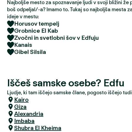
Najboljše mesto za spoznavanje ljudi v svoji bližini že
boš odpeljal/-a? Imamo to. Tukaj so najboljša mesta z
ideje v mestu:
Horusov tempelj
Grobnice El Kab
Zvočni in svetlobni šov v Edfuju
Kanais
Gibel Silsila
Iščeš samske osebe? Edfu
Ljudje, ki tam iščejo samske člane, pogosto iščejo tudi
Kairo
Giza
Alexandria
Imbaba
Shubra El Kheima