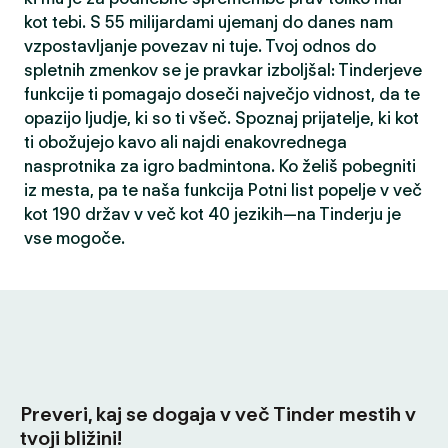
kot tebi. S 55 milijardami ujemanj do danes nam
vzpostavljanje povezav ni tuje. Tvoj odnos do
spletnih zmenkov se je pravkar izboljšal: Tinderjeve
funkcije ti pomagajo doseči največjo vidnost, da te
opazijo ljudje, ki so ti všeč. Spoznaj prijatelje, ki kot
ti obožujejo kavo ali najdi enakovrednega
nasprotnika za igro badmintona. Ko želiš pobegniti
iz mesta, pa te naša funkcija Potni list popelje v več
kot 190 držav v več kot 40 jezikih—na Tinderju je
vse mogoče.
Preveri, kaj se dogaja v več Tinder mestih v
tvoji bližini!