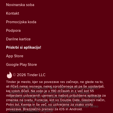
Novinarska soba
Kontakt
Promocijska koda
Podpora
Darilne kartice
Priskrbi si aplikacijo!
App Store
Google Play Store
© 2026 Tinder LLC
Tinder je mesto, kjer se povezave res začnejo, ne glede na to,
ali iščeš nekaj resnega, nekaj sproščenega ali pa še ugotavljaš,
Cenimo tvojo zasebnost. Mi in naši partnerji uporabljamo
kaj sploh iščeš. Na voljo je v 190 državah in z več kot 55
piškotke za sledenje za merjenje občinstva našega
milijardami ustvarjenih ujemanj je najbolj priljubljena aplikacija za
spletnega mesta ter za zagotavljanje ponudb in izboljšanje
zmenke na svetu. Funkcije, kot so Double Date, Glasbeni način,
lastnega trženja Tinderja.
Več informacij o piškotkih in
Potni list, Kemija in še več, so ustvarjene za vsako vrsto
ponudnikih, ki jih uporabljamo.
V svojih nastavitvah lahko
povezave. Brezplačno prenesi za iOS in Android.
kadarkoli umakneš soglasje.