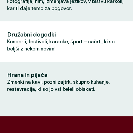
Fotografija, film, izmenjava jezikov, v bistvu karkoli,
kar ti daje temo za pogovor.
Družabni dogodki
Koncerti, festivali, karaoke, šport – načrti, ki so
boljši z nekom novim!
Hrana in pijača
Zmenki na kavi, pozni zajtrk, skupno kuhanje,
restavracija, ki so jo vsi želeli obiskati.