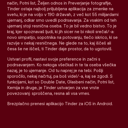
način, Potni list, Željen odnos in Preverjanje fotografije,
Tinder ostaja najbolj priljubljena aplikacija za zmenke na
svetu, ki je na voljo v 190 državah, z več kot 55 milijardami
ujemanj, odkar smo uvedli podrsavanja. Za vsakim od teh
ujemanj stoji resnična oseba. To je bil vedno bistvo. To je
kraj, kjer spoznavaš ljudi, ki jih sicer ne bi nikoli srečal/-a:
novo simpatijo, sopotnika na potovanju, tlečo iskrico, ki se
razvije v nekaj resničnega. Ne glede na to, kaj iščeš ali
česa še ne iščeš, ti Tinder daje prostor, da to ugotoviš.
Ustvari profil, nastavi svoje preference in začni s
podrsavanjem. Ko nekoga všečkaš in te ta oseba všečka
nazaj, je to ujemanje. Od tu naprej je na tebi. Pošlji
sporočilo, nekaj načrtuj, pa boš videl/-a, kaj se zgodi. S
funkcijami, kot so Double Date, Glasbeni način, Potni list,
Kemija in druge, je Tinder ustvarjen za vse vrste
povezovanj: sproščena, resna ali vsa vmes.
Brezplačno prenesi aplikacijo Tinder za iOS in Android.