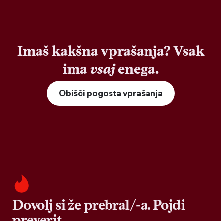
Imaš kakšna vprašanja? Vsak
ima
vsaj
enega.
Obišči pogosta vprašanja
Dovolj si že prebral/-a. Pojdi
preverit.