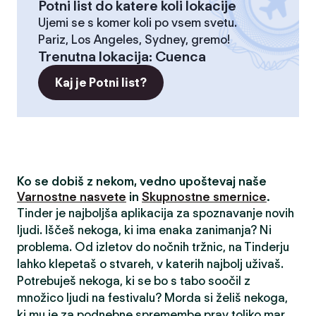
Potni list do katere koli lokacije
Ujemi se s komer koli po vsem svetu.
Pariz, Los Angeles, Sydney, gremo!
Trenutna lokacija
:
Cuenca
Kaj je Potni list?
Ko se dobiš z nekom, vedno upoštevaj naše
Varnostne nasvete
in
Skupnostne smernice
.
Tinder je najboljša aplikacija za spoznavanje novih
ljudi. Iščeš nekoga, ki ima enaka zanimanja? Ni
problema. Od izletov do nočnih tržnic, na Tinderju
lahko klepetaš o stvareh, v katerih najbolj uživaš.
Potrebuješ nekoga, ki se bo s tabo soočil z
množico ljudi na festivalu? Morda si želiš nekoga,
ki mu je za podnebne spremembe prav toliko mar