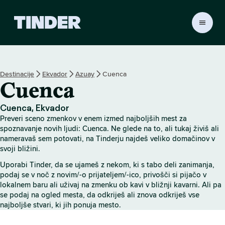
T
i
n
d
e
Destinacije
Ekvador
Azuay
Cuenca
r
Cuenca
:
D
o
Cuenca, Ekvador
m
Preveri sceno zmenkov v enem izmed najboljših mest za
o
spoznavanje novih ljudi: Cuenca. Ne glede na to, ali tukaj živiš ali
v
nameravaš sem potovati, na Tinderju najdeš veliko domačinov v
svoji bližini.
Uporabi Tinder, da se ujameš z nekom, ki s tabo deli zanimanja,
podaj se v noč z novim/-o prijateljem/-ico, privošči si pijačo v
lokalnem baru ali uživaj na zmenku ob kavi v bližnji kavarni. Ali pa
se podaj na ogled mesta, da odkriješ ali znova odkriješ vse
najboljše stvari, ki jih ponuja mesto.