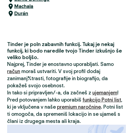
Machala
Durán
Tinder je poln zabavnih funkcij. Tukaj je nekaj
funkcij, ki bodo naredile tvojo Tinder izkušnjo še
veliko boljšo.
Najprej, Tinder je enostavno uporabljati. Samo
račun
moraš ustvariti. V svoj profil dodaj
zanimanja/strasti, fotografije in biografijo, da
pokažeš svojo osebnost.
In tako si pripravljen/-a, da začneš z
ujemanjem
!
Pred potovanjem lahko uporabiš
funkcijo Potni list
,
ki je vključena v naše
premium naročnine
. Potni list
ti omogoča, da spremeniš lokacijo in se ujameš s
člani iz drugega mesta ali kraja.