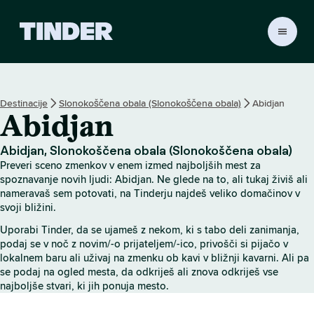
T
i
n
d
e
Destinacije
Slonokoščena obala (Slonokoščena obala)
Abidjan
r
Abidjan
:
D
o
Abidjan, Slonokoščena obala (Slonokoščena obala)
m
Preveri sceno zmenkov v enem izmed najboljših mest za
o
spoznavanje novih ljudi: Abidjan. Ne glede na to, ali tukaj živiš ali
v
nameravaš sem potovati, na Tinderju najdeš veliko domačinov v
svoji bližini.
Uporabi Tinder, da se ujameš z nekom, ki s tabo deli zanimanja,
podaj se v noč z novim/-o prijateljem/-ico, privošči si pijačo v
lokalnem baru ali uživaj na zmenku ob kavi v bližnji kavarni. Ali pa
se podaj na ogled mesta, da odkriješ ali znova odkriješ vse
najboljše stvari, ki jih ponuja mesto.