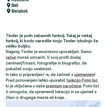
Bali
Bangkok
Tinder je poln zabavnih funkcij. Tukaj je nekaj
funkcij, ki bodo naredile tvojo Tinder izkušnjo še
veliko boljšo.
Najprej, Tinder je enostavno uporabljati. Samo
račun
moraš ustvariti. V svoj profil dodaj
zanimanja/strasti, fotografije in biografijo, da
pokažeš svojo osebnost.
In tako si pripravljen/-a, da začneš z
ujemanjem
!
Pred potovanjem lahko uporabiš
funkcijo Potni list
,
ki je vključena v naše
premium naročnine
. Potni list
ti omogoča, da spremeniš lokacijo in se ujameš s
člani iz drugega mesta ali kraja.