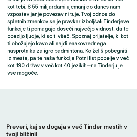
kot tebi. S 55 milijardami ujemanj do danes nam
vzpostavljanje povezav ni tuje. Tvoj odnos do
spletnih zmenkov se je pravkar izboljšal: Tinderjeve
funkcije ti pomagajo doseči največjo vidnost, da te
opazijo ljudje, ki so ti všeč. Spoznaj prijatelje, ki kot
ti obožujejo kavo ali najdi enakovrednega
nasprotnika za igro badmintona. Ko želiš pobegniti
iz mesta, pa te naša funkcija Potni list popelje v več
kot 190 držav v več kot 40 jezikih—na Tinderju je
vse mogoče.
Preveri, kaj se dogaja v več Tinder mestih v
tvoji bližini!