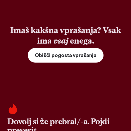
Imaš kakšna vprašanja? Vsak
ima
vsaj
enega.
Obišči pogosta vprašanja
Dovolj si že prebral/-a. Pojdi
preverit.