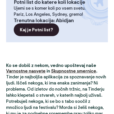
Potni list do katere koli lokacije
Ujemi se s komer koli po vsem svetu.
Pariz, Los Angeles, Sydney, gremo!
Trenutna lokacija
:
Abidjan
Kaj je Potni list?
Ko se dobiš z nekom, vedno upoštevaj naše
Varnostne nasvete
in
Skupnostne smernice
.
Tinder je najboljša aplikacija za spoznavanje novih
ljudi. Iščeš nekoga, ki ima enaka zanimanja? Ni
problema. Od izletov do nočnih tržnic, na Tinderju
lahko klepetaš o stvareh, v katerih najbolj uživaš.
Potrebuješ nekoga, ki se bo s tabo soočil z
množico ljudi na festivalu? Morda si želiš nekoga,
ki mu je za podnebne spremembe prav toliko mar