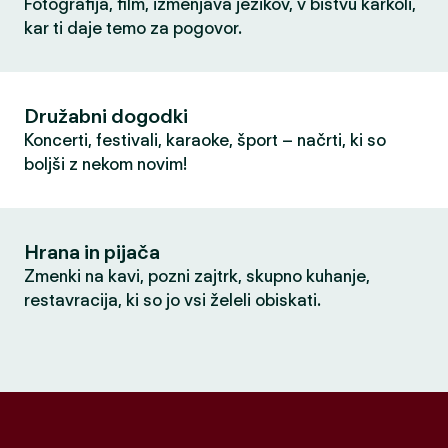
Fotografija, film, izmenjava jezikov, v bistvu karkoli,
kar ti daje temo za pogovor.
Družabni dogodki
Koncerti, festivali, karaoke, šport – načrti, ki so
boljši z nekom novim!
Hrana in pijača
Zmenki na kavi, pozni zajtrk, skupno kuhanje,
restavracija, ki so jo vsi želeli obiskati.