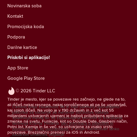
Novinarska soba
Kontakt
Promocijska koda
Podpora
Darilne kartice
Priskrbi si aplikacijo!
App Store
Google Play Store
© 2026 Tinder LLC
Tinder je mesto, kjer se povezave res začnejo, ne glede na to,
ali iščeš nekaj resnega, nekaj sproščenega ali pa še ugotavljaš,
Cenimo tvojo zasebnost. Mi in naši partnerji uporabljamo
kaj sploh iščeš. Na voljo je v 190 državah in z več kot 55
piškotke za sledenje za merjenje občinstva našega
milijardami ustvarjenih ujemanj je najbolj priljubljena aplikacija za
spletnega mesta ter za zagotavljanje ponudb in izboljšanje
zmenke na svetu. Funkcije, kot so Double Date, Glasbeni način,
lastnega trženja Tinderja.
Več informacij o piškotkih in
Potni list, Kemija in še več, so ustvarjene za vsako vrsto
ponudnikih, ki jih uporabljamo.
V svojih nastavitvah lahko
povezave. Brezplačno prenesi za iOS in Android.
kadarkoli umakneš soglasje.