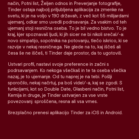
način, Potni list, Željen odnos in Preverjanje fotografije,
Tinder ostaja najbolj priljubljena aplikacija za zmenke na
svetu, ki je na voljo v 190 državah, z več kot 55 milijardami
ujemanj, odkar smo uvedli podrsavanja. Za vsakim od teh
ujemanj stoji resnična oseba. To je bil vedno bistvo. To je
kraj, kjer spoznavaš ljudi, ki jih sicer ne bi nikoli srečal/-a:
novo simpatijo, sopotnika na potovanju, tlečo iskrico, ki se
razvije v nekaj resničnega. Ne glede na to, kaj iščeš ali
česa še ne iščeš, ti Tinder daje prostor, da to ugotoviš.
Ustvari profil, nastavi svoje preference in začni s
podrsavanjem. Ko nekoga všečkaš in te ta oseba všečka
nazaj, je to ujemanje. Od tu naprej je na tebi. Pošlji
sporočilo, nekaj načrtuj, pa boš videl/-a, kaj se zgodi. S
funkcijami, kot so Double Date, Glasbeni način, Potni list,
Kemija in druge, je Tinder ustvarjen za vse vrste
povezovanj: sproščena, resna ali vsa vmes.
Brezplačno prenesi aplikacijo Tinder za iOS in Android.