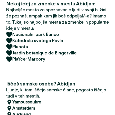
Nekaj idej za zmenke v mestu Abidjan:
Najboljše mesto za spoznavanje ljudi v svoji bližini
že poznaš, ampak kam jih boš odpeljal/-a? Imamo
to. Tukaj so najboljša mesta za zmenke in popularne
ideje v mestu:
Nacionalni park Banco
Katedrala svetega Pavla
Planota
Jardin botanique de Bingerville
PlaYce-Marcory
Iščeš samske osebe? Abidjan
Ljudje, ki tam iščejo samske člane, pogosto iščejo
tudi v teh mestih.
Yamoussoukro
Amsterdam
Auckland