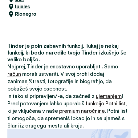
Ipiales
Rionegro
Tinder je poln zabavnih funkcij. Tukaj je nekaj
funkcij, ki bodo naredile tvojo Tinder izkušnjo še
veliko boljšo.
Najprej, Tinder je enostavno uporabljati. Samo
račun
moraš ustvariti. V svoj profil dodaj
zanimanja/strasti, fotografije in biografijo, da
pokažeš svojo osebnost.
In tako si pripravljen/-a, da začneš z
ujemanjem
!
Pred potovanjem lahko uporabiš
funkcijo Potni list
,
ki je vključena v naše
premium naročnine
. Potni list
ti omogoča, da spremeniš lokacijo in se ujameš s
člani iz drugega mesta ali kraja.