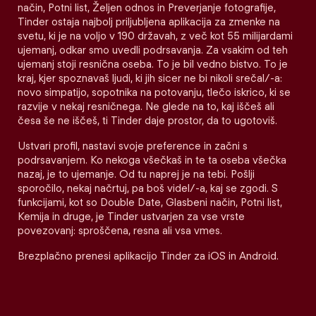
način, Potni list, Željen odnos in Preverjanje fotografije,
Tinder ostaja najbolj priljubljena aplikacija za zmenke na
svetu, ki je na voljo v 190 državah, z več kot 55 milijardami
ujemanj, odkar smo uvedli podrsavanja. Za vsakim od teh
ujemanj stoji resnična oseba. To je bil vedno bistvo. To je
kraj, kjer spoznavaš ljudi, ki jih sicer ne bi nikoli srečal/-a:
novo simpatijo, sopotnika na potovanju, tlečo iskrico, ki se
razvije v nekaj resničnega. Ne glede na to, kaj iščeš ali
česa še ne iščeš, ti Tinder daje prostor, da to ugotoviš.
Ustvari profil, nastavi svoje preference in začni s
podrsavanjem. Ko nekoga všečkaš in te ta oseba všečka
nazaj, je to ujemanje. Od tu naprej je na tebi. Pošlji
sporočilo, nekaj načrtuj, pa boš videl/-a, kaj se zgodi. S
funkcijami, kot so Double Date, Glasbeni način, Potni list,
Kemija in druge, je Tinder ustvarjen za vse vrste
povezovanj: sproščena, resna ali vsa vmes.
Brezplačno prenesi aplikacijo Tinder za iOS in Android.