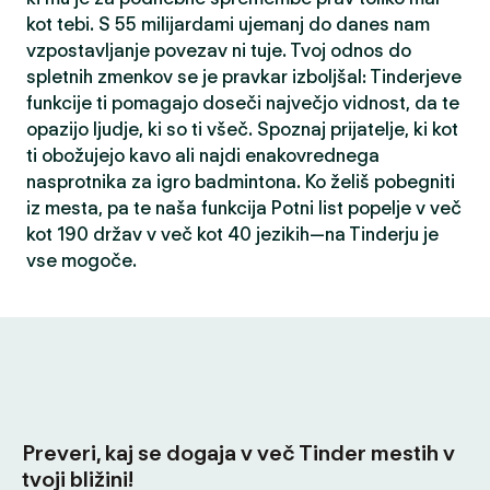
kot tebi. S 55 milijardami ujemanj do danes nam
vzpostavljanje povezav ni tuje. Tvoj odnos do
spletnih zmenkov se je pravkar izboljšal: Tinderjeve
funkcije ti pomagajo doseči največjo vidnost, da te
opazijo ljudje, ki so ti všeč. Spoznaj prijatelje, ki kot
ti obožujejo kavo ali najdi enakovrednega
nasprotnika za igro badmintona. Ko želiš pobegniti
iz mesta, pa te naša funkcija Potni list popelje v več
kot 190 držav v več kot 40 jezikih—na Tinderju je
vse mogoče.
Preveri, kaj se dogaja v več Tinder mestih v
tvoji bližini!