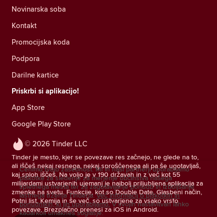
Novinarska soba
Kontakt
Promocijska koda
Podpora
Darilne kartice
Priskrbi si aplikacijo!
App Store
Google Play Store
© 2026 Tinder LLC
Tinder je mesto, kjer se povezave res začnejo, ne glede na to,
ali iščeš nekaj resnega, nekaj sproščenega ali pa še ugotavljaš,
Cenimo tvojo zasebnost. Mi in naši partnerji uporabljamo
kaj sploh iščeš. Na voljo je v 190 državah in z več kot 55
piškotke za sledenje za merjenje občinstva našega
milijardami ustvarjenih ujemanj je najbolj priljubljena aplikacija za
spletnega mesta ter za zagotavljanje ponudb in izboljšanje
zmenke na svetu. Funkcije, kot so Double Date, Glasbeni način,
lastnega trženja Tinderja.
Več informacij o piškotkih in
Potni list, Kemija in še več, so ustvarjene za vsako vrsto
ponudnikih, ki jih uporabljamo.
V svojih nastavitvah lahko
povezave. Brezplačno prenesi za iOS in Android.
kadarkoli umakneš soglasje.