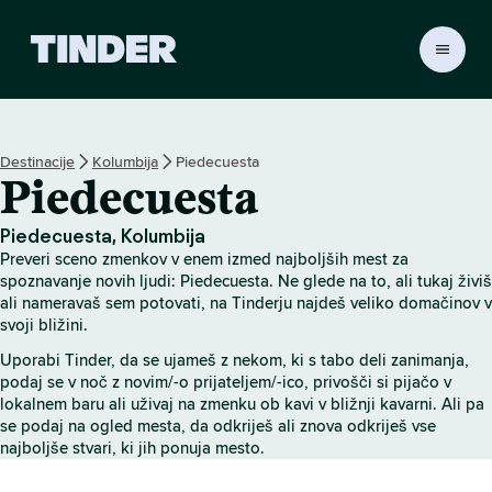
T
i
n
d
e
Destinacije
Kolumbija
Piedecuesta
r
Piedecuesta
:
D
o
Piedecuesta, Kolumbija
m
Preveri sceno zmenkov v enem izmed najboljših mest za
o
spoznavanje novih ljudi: Piedecuesta. Ne glede na to, ali tukaj živiš
v
ali nameravaš sem potovati, na Tinderju najdeš veliko domačinov v
svoji bližini.
Uporabi Tinder, da se ujameš z nekom, ki s tabo deli zanimanja,
podaj se v noč z novim/-o prijateljem/-ico, privošči si pijačo v
lokalnem baru ali uživaj na zmenku ob kavi v bližnji kavarni. Ali pa
se podaj na ogled mesta, da odkriješ ali znova odkriješ vse
najboljše stvari, ki jih ponuja mesto.