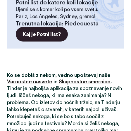
Potni list do katere koli lokacije
Ujemi se s komer koli po vsem svetu.
Pariz, Los Angeles, Sydney, gremo!
Trenutna lokacija
:
Piedecuesta
Kaj je Potni list?
Ko se dobiš z nekom, vedno upoštevaj naše
Varnostne nasvete
in
Skupnostne smernice
.
Tinder je najboljša aplikacija za spoznavanje novih
ljudi. Iščeš nekoga, ki ima enaka zanimanja? Ni
problema. Od izletov do nočnih tržnic, na Tinderju
lahko klepetaš o stvareh, v katerih najbolj uživaš.
Potrebuješ nekoga, ki se bo s tabo soočil z
množico ljudi na festivalu? Morda si želiš nekoga,
ki mu je za podnebne spremembe prav toliko mar