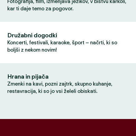
Fotografija, film, izmenjava jezikov, v bistvu karkoli,
kar ti daje temo za pogovor.
Družabni dogodki
Koncerti, festivali, karaoke, šport – načrti, ki so
boljši z nekom novim!
Hrana in pijača
Zmenki na kavi, pozni zajtrk, skupno kuhanje,
restavracija, ki so jo vsi želeli obiskati.