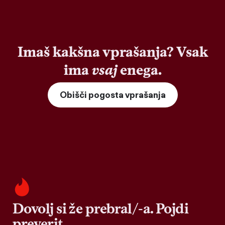
Imaš kakšna vprašanja? Vsak
ima
vsaj
enega.
Obišči pogosta vprašanja
Dovolj si že prebral/-a. Pojdi
preverit.