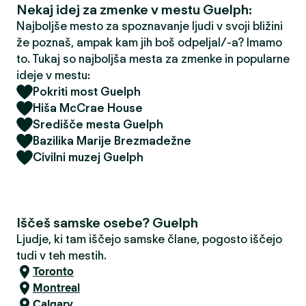
Nekaj idej za zmenke v mestu Guelph:
Najboljše mesto za spoznavanje ljudi v svoji bližini
že poznaš, ampak kam jih boš odpeljal/-a? Imamo
to. Tukaj so najboljša mesta za zmenke in popularne
ideje v mestu:
Pokriti most Guelph
Hiša McCrae House
Središče mesta Guelph
Bazilika Marije Brezmadežne
Civilni muzej Guelph
Iščeš samske osebe? Guelph
Ljudje, ki tam iščejo samske člane, pogosto iščejo
tudi v teh mestih.
Toronto
Montreal
Calgary