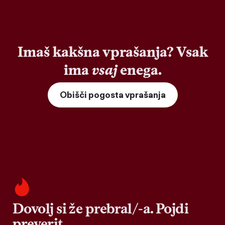
Imaš kakšna vprašanja? Vsak
ima
vsaj
enega.
Obišči pogosta vprašanja
Dovolj si že prebral/-a. Pojdi
preverit.