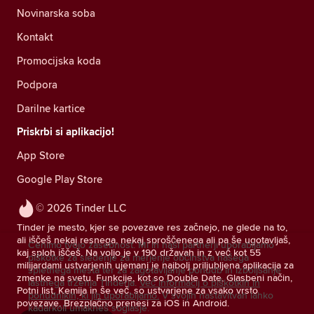
Novinarska soba
Kontakt
Promocijska koda
Podpora
Darilne kartice
Priskrbi si aplikacijo!
App Store
Google Play Store
© 2026 Tinder LLC
Tinder je mesto, kjer se povezave res začnejo, ne glede na to,
ali iščeš nekaj resnega, nekaj sproščenega ali pa še ugotavljaš,
Cenimo tvojo zasebnost. Mi in naši partnerji uporabljamo
kaj sploh iščeš. Na voljo je v 190 državah in z več kot 55
piškotke za sledenje za merjenje občinstva našega
milijardami ustvarjenih ujemanj je najbolj priljubljena aplikacija za
spletnega mesta ter za zagotavljanje ponudb in izboljšanje
zmenke na svetu. Funkcije, kot so Double Date, Glasbeni način,
lastnega trženja Tinderja.
Več informacij o piškotkih in
Potni list, Kemija in še več, so ustvarjene za vsako vrsto
ponudnikih, ki jih uporabljamo.
V svojih nastavitvah lahko
povezave. Brezplačno prenesi za iOS in Android.
kadarkoli umakneš soglasje.