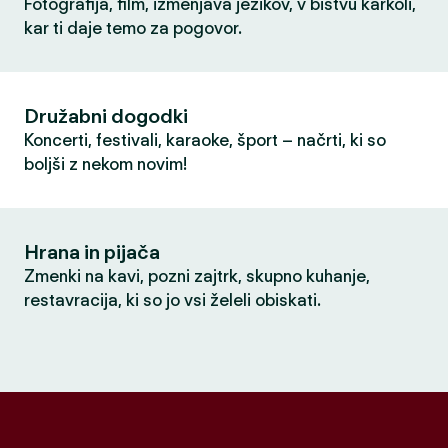
Fotografija, film, izmenjava jezikov, v bistvu karkoli,
kar ti daje temo za pogovor.
Družabni dogodki
Koncerti, festivali, karaoke, šport – načrti, ki so
boljši z nekom novim!
Hrana in pijača
Zmenki na kavi, pozni zajtrk, skupno kuhanje,
restavracija, ki so jo vsi želeli obiskati.