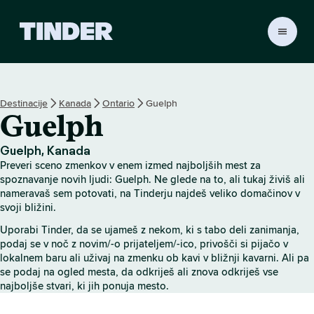
T
i
n
d
e
Destinacije
Kanada
Ontario
Guelph
r
Guelph
:
D
o
Guelph, Kanada
m
Preveri sceno zmenkov v enem izmed najboljših mest za
o
spoznavanje novih ljudi: Guelph. Ne glede na to, ali tukaj živiš ali
v
nameravaš sem potovati, na Tinderju najdeš veliko domačinov v
svoji bližini.
Uporabi Tinder, da se ujameš z nekom, ki s tabo deli zanimanja,
podaj se v noč z novim/-o prijateljem/-ico, privošči si pijačo v
lokalnem baru ali uživaj na zmenku ob kavi v bližnji kavarni. Ali pa
se podaj na ogled mesta, da odkriješ ali znova odkriješ vse
najboljše stvari, ki jih ponuja mesto.