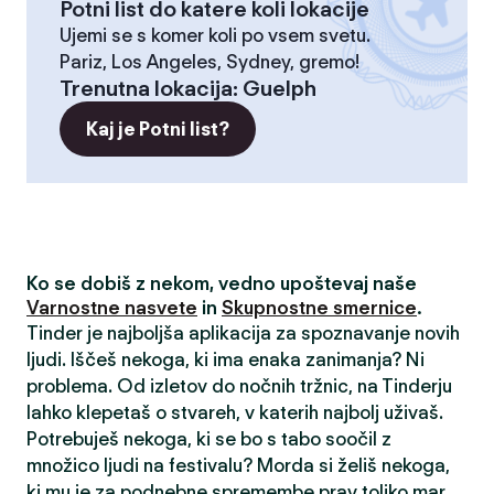
Potni list do katere koli lokacije
Ujemi se s komer koli po vsem svetu.
Pariz, Los Angeles, Sydney, gremo!
Trenutna lokacija
:
Guelph
Kaj je Potni list?
Ko se dobiš z nekom, vedno upoštevaj naše
Varnostne nasvete
in
Skupnostne smernice
.
Tinder je najboljša aplikacija za spoznavanje novih
ljudi. Iščeš nekoga, ki ima enaka zanimanja? Ni
problema. Od izletov do nočnih tržnic, na Tinderju
lahko klepetaš o stvareh, v katerih najbolj uživaš.
Potrebuješ nekoga, ki se bo s tabo soočil z
množico ljudi na festivalu? Morda si želiš nekoga,
ki mu je za podnebne spremembe prav toliko mar