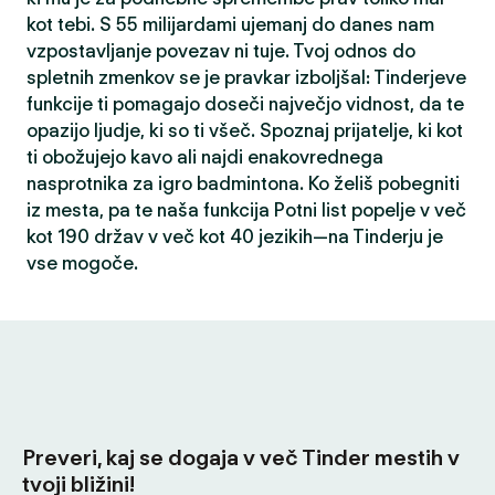
kot tebi. S 55 milijardami ujemanj do danes nam
vzpostavljanje povezav ni tuje. Tvoj odnos do
spletnih zmenkov se je pravkar izboljšal: Tinderjeve
funkcije ti pomagajo doseči največjo vidnost, da te
opazijo ljudje, ki so ti všeč. Spoznaj prijatelje, ki kot
ti obožujejo kavo ali najdi enakovrednega
nasprotnika za igro badmintona. Ko želiš pobegniti
iz mesta, pa te naša funkcija Potni list popelje v več
kot 190 držav v več kot 40 jezikih—na Tinderju je
vse mogoče.
Preveri, kaj se dogaja v več Tinder mestih v
tvoji bližini!