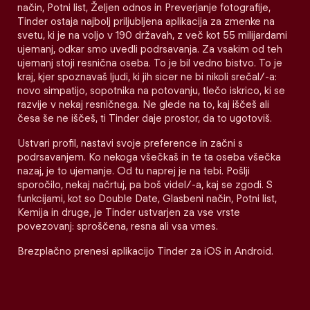
način, Potni list, Željen odnos in Preverjanje fotografije,
Tinder ostaja najbolj priljubljena aplikacija za zmenke na
svetu, ki je na voljo v 190 državah, z več kot 55 milijardami
ujemanj, odkar smo uvedli podrsavanja. Za vsakim od teh
ujemanj stoji resnična oseba. To je bil vedno bistvo. To je
kraj, kjer spoznavaš ljudi, ki jih sicer ne bi nikoli srečal/-a:
novo simpatijo, sopotnika na potovanju, tlečo iskrico, ki se
razvije v nekaj resničnega. Ne glede na to, kaj iščeš ali
česa še ne iščeš, ti Tinder daje prostor, da to ugotoviš.
Ustvari profil, nastavi svoje preference in začni s
podrsavanjem. Ko nekoga všečkaš in te ta oseba všečka
nazaj, je to ujemanje. Od tu naprej je na tebi. Pošlji
sporočilo, nekaj načrtuj, pa boš videl/-a, kaj se zgodi. S
funkcijami, kot so Double Date, Glasbeni način, Potni list,
Kemija in druge, je Tinder ustvarjen za vse vrste
povezovanj: sproščena, resna ali vsa vmes.
Brezplačno prenesi aplikacijo Tinder za iOS in Android.