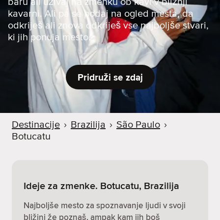
baru ali uživaj na zmenku ob kavi v bližnji
kavarni. Ali pa se podaj na ogled mesta, da
odkriješ ali znova odkriješ vse najboljše stvari,
ki jih ponuja mesto.
Pridruži se zdaj
Destinacije
›
Brazilija
›
São Paulo
›
Botucatu
Ideje za zmenke. Botucatu, Brazilija
Najboljše mesto za spoznavanje ljudi v svoji
bližini že poznaš, ampak kam jih boš