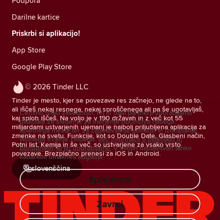
Podpora
Darilne kartice
Priskrbi si aplikacijo!
App Store
Google Play Store
© 2026 Tinder LLC
Tinder je mesto, kjer se povezave res začnejo, ne glede na to,
ali iščeš nekaj resnega, nekaj sproščenega ali pa še ugotavljaš,
Cenimo tvojo zasebnost. Mi in naši partnerji uporabljamo
kaj sploh iščeš. Na voljo je v 190 državah in z več kot 55
piškotke za sledenje za merjenje občinstva našega
milijardami ustvarjenih ujemanj je najbolj priljubljena aplikacija za
spletnega mesta ter za zagotavljanje ponudb in izboljšanje
zmenke na svetu. Funkcije, kot so Double Date, Glasbeni način,
lastnega trženja Tinderja.
Več informacij o piškotkih in
Potni list, Kemija in še več, so ustvarjene za vsako vrsto
ponudnikih, ki jih uporabljamo.
V svojih nastavitvah lahko
povezave. Brezplačno prenesi za iOS in Android.
kadarkoli umakneš soglasje.
slovenščina
Sprejmem
Zavrni