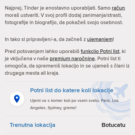
Najprej, Tinder je enostavno uporabljati. Samo
račun
moraš ustvariti. V svoj profil dodaj zanimanja/strasti,
fotografije in biografijo, da pokažeš svojo osebnost.
In tako si pripravljen/-a, da začneš z
ujemanjem
!
Pred potovanjem lahko uporabiš
funkcijo Potni list
, ki
je vključena v naše
premium naročnine
. Potni list ti
omogoča, da spremeniš lokacijo in se ujameš s člani iz
drugega mesta ali kraja.
Potni list do katere koli lokacije
Ujemi se s komer koli po vsem svetu. Pariz, Los
Angeles, Sydney, gremo!
Trenutna lokacija
Botucatu