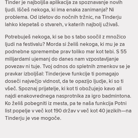
Tinder je najboljša aplikacija za spoznavanje novih
ljudi. Iščeš nekoga, ki ima enaka zanimanja? Ni
problema. Od izletov do nočnih tržnic, na Tinderju
lahko klepetaš o stvareh, v katerih najbolj uživaš.
Potrebuješ nekoga, ki se bo s tabo soočil z množico
ljudi na festivalu? Morda si želiš nekoga, ki mu je za
podnebne spremembe prav toliko mar kot tebi. S 55
milijardami ujemanj do danes nam vzpostavljanje
povezav ni tuje. Tvoj odnos do spletnih zmenkov se je
pravkar izboljšal: Tinderjeve funkcije ti pomagajo
doseči največjo vidnost, da te opazijo ljudje, ki so ti
všeč. Spoznaj prijatelje, ki kot ti obožujejo kavo ali
najdi enakovrednega nasprotnika za igro badmintona.
Ko želiš pobegniti iz mesta, pa te naša funkcija Potni
list popelje v več kot 190 držav v več kot 40 jezikih—na
Tinderju je vse mogoče.