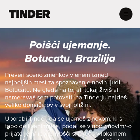
T
i
n
d
e
Poišči ujemanje.
r
:
Botucatu, Brazilija
D
o
m
Preveri sceno zmenkov v enem izmed
o
najboljših mest za spoznavanje novih ljudi:
v
Botucatu. Ne glede na to, ali tukaj živiš ali
nameravaš sem potovati, na Tinderju najdeš
veliko domačinov v svoji bližini.
Uporabi Tinder, da se ujameš z nekom, ki s
tabo deli zanimanja, podaj se v noč z novim/-o
prijateljem/-ico, privošči si pijačo v lokalnem