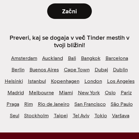
Začni
Preveri, kaj se dogaja v več Tinder mestih v
tvoji bližini!
Amsterdam
Auckland
Bali
Bangkok
Barcelona
Berlin
Buenos Aires
Cape Town
Dubaj
Dublin
Helsinki
Istanbul
Kopenhagen
London
Los Angeles
Madrid
Melbourne
Miami
New York
Oslo
Pariz
Praga
Rim
Rio de Janeiro
San Francisco
São Paulo
Seul
Stockholm
Taipei
Tel Aviv
Tokio
Varšava