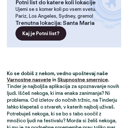
Potni list do katere koli lokacije
Ujemi se s komer koli po vsem svetu.
Pariz, Los Angeles, Sydney, gremo!
Trenutna lokacija
:
Santa Maria
Kaj je Potni list?
Ko se dobiš z nekom, vedno upoštevaj naše
Varnostne nasvete
in
Skupnostne smernice
.
Tinder je najboljša aplikacija za spoznavanje novih
ljudi. Iščeš nekoga, ki ima enaka zanimanja? Ni
problema. Od izletov do nočnih tržnic, na Tinderju
lahko klepetaš o stvareh, v katerih najbolj uživaš.
Potrebuješ nekoga, ki se bo s tabo soočil z
množico ljudi na festivalu? Morda si želiš nekoga,
ki mu je za podnebne spremembe prav toliko mar