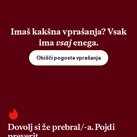
Imaš kakšna vprašanja? Vsak
ima
vsaj
enega.
Obišči pogosta vprašanja
Dovolj si že prebral/-a. Pojdi
preverit.