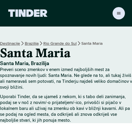
T
i
n
d
e
Destinacije
Brazilija
Rio Grande do Sul
Santa Maria
r
Santa Maria
:
D
o
Santa Maria, Brazilija
m
Preveri sceno zmenkov v enem izmed najboljših mest za
o
spoznavanje novih ljudi: Santa Maria. Ne glede na to, ali tukaj živiš
v
ali nameravaš sem potovati, na Tinderju najdeš veliko domačinov v
svoji bližini.
Uporabi Tinder, da se ujameš z nekom, ki s tabo deli zanimanja,
podaj se v noč z novim/-o prijateljem/-ico, privošči si pijačo v
lokalnem baru ali uživaj na zmenku ob kavi v bližnji kavarni. Ali pa
se podaj na ogled mesta, da odkriješ ali znova odkriješ vse
najboljše stvari, ki jih ponuja mesto.