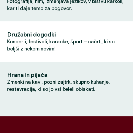
Fotografija, film, izmenjava jezikov, v bistvu karkoli,
kar ti daje temo za pogovor.
Družabni dogodki
Koncerti, festivali, karaoke, šport – načrti, ki so
boljši z nekom novim!
Hrana in pijača
Zmenki na kavi, pozni zajtrk, skupno kuhanje,
restavracija, ki so jo vsi želeli obiskati.