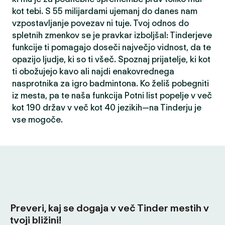
kot tebi. S 55 milijardami ujemanj do danes nam
vzpostavljanje povezav ni tuje. Tvoj odnos do
spletnih zmenkov se je pravkar izboljšal: Tinderjeve
funkcije ti pomagajo doseči največjo vidnost, da te
opazijo ljudje, ki so ti všeč. Spoznaj prijatelje, ki kot
ti obožujejo kavo ali najdi enakovrednega
nasprotnika za igro badmintona. Ko želiš pobegniti
iz mesta, pa te naša funkcija Potni list popelje v več
kot 190 držav v več kot 40 jezikih—na Tinderju je
vse mogoče.
Preveri, kaj se dogaja v več Tinder mestih v
tvoji bližini!