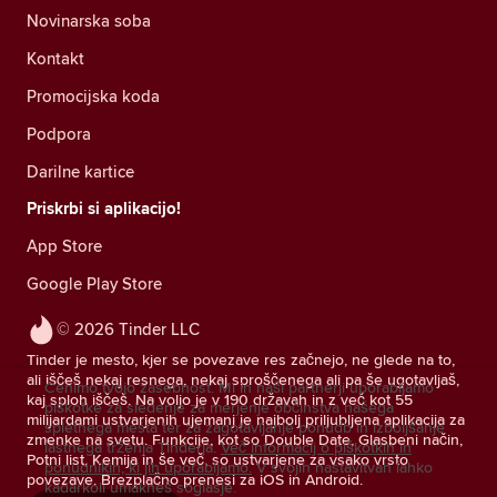
Novinarska soba
Kontakt
Promocijska koda
Podpora
Darilne kartice
Priskrbi si aplikacijo!
App Store
Google Play Store
© 2026 Tinder LLC
Tinder je mesto, kjer se povezave res začnejo, ne glede na to,
ali iščeš nekaj resnega, nekaj sproščenega ali pa še ugotavljaš,
Cenimo tvojo zasebnost. Mi in naši partnerji uporabljamo
kaj sploh iščeš. Na voljo je v 190 državah in z več kot 55
piškotke za sledenje za merjenje občinstva našega
milijardami ustvarjenih ujemanj je najbolj priljubljena aplikacija za
spletnega mesta ter za zagotavljanje ponudb in izboljšanje
zmenke na svetu. Funkcije, kot so Double Date, Glasbeni način,
lastnega trženja Tinderja.
Več informacij o piškotkih in
Potni list, Kemija in še več, so ustvarjene za vsako vrsto
ponudnikih, ki jih uporabljamo.
V svojih nastavitvah lahko
povezave. Brezplačno prenesi za iOS in Android.
kadarkoli umakneš soglasje.