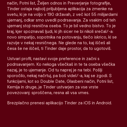
način, Potni list, Željen odnos in Preverjanje fotografije,
Tinder ostaja najbolj priljubljena aplikacija za zmenke na
svetu, ki je na voljo v 190 državah, z več kot 55 milijardami
ujemanj, odkar smo uvedli podrsavanja. Za vsakim od teh
ujemanj stoji resnična oseba. To je bil vedno bistvo. To je
kraj, kjer spoznavaš ljudi, ki jih sicer ne bi nikoli srečal/-a:
novo simpatijo, sopotnika na potovanju, tlečo iskrico, ki se
razvije v nekaj resničnega. Ne glede na to, kaj iščeš ali
česa še ne iščeš, ti Tinder daje prostor, da to ugotoviš.
Ustvari profil, nastavi svoje preference in začni s
podrsavanjem. Ko nekoga všečkaš in te ta oseba všečka
nazaj, je to ujemanje. Od tu naprej je na tebi. Pošlji
sporočilo, nekaj načrtuj, pa boš videl/-a, kaj se zgodi. S
funkcijami, kot so Double Date, Glasbeni način, Potni list,
Kemija in druge, je Tinder ustvarjen za vse vrste
povezovanj: sproščena, resna ali vsa vmes.
Brezplačno prenesi aplikacijo Tinder za iOS in Android.