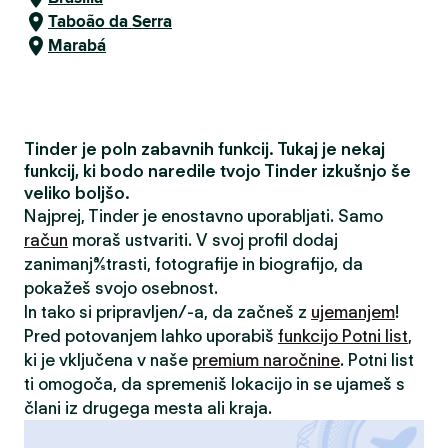
Taboão da Serra
Marabá
Tinder je poln zabavnih funkcij. Tukaj je nekaj
funkcij, ki bodo naredile tvojo Tinder izkušnjo še
veliko boljšo.
Najprej, Tinder je enostavno uporabljati. Samo
račun
moraš ustvariti. V svoj profil dodaj
zanimanja/strasti, fotografije in biografijo, da
pokažeš svojo osebnost.
In tako si pripravljen/-a, da začneš z
ujemanjem
!
Pred potovanjem lahko uporabiš
funkcijo Potni list
,
ki je vključena v naše
premium naročnine
. Potni list
ti omogoča, da spremeniš lokacijo in se ujameš s
člani iz drugega mesta ali kraja.