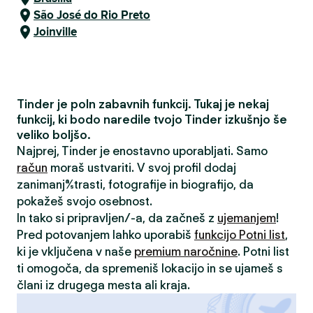
São José do Rio Preto
Joinville
Tinder je poln zabavnih funkcij. Tukaj je nekaj
funkcij, ki bodo naredile tvojo Tinder izkušnjo še
veliko boljšo.
Najprej, Tinder je enostavno uporabljati. Samo
račun
moraš ustvariti. V svoj profil dodaj
zanimanja/strasti, fotografije in biografijo, da
pokažeš svojo osebnost.
In tako si pripravljen/-a, da začneš z
ujemanjem
!
Pred potovanjem lahko uporabiš
funkcijo Potni list
,
ki je vključena v naše
premium naročnine
. Potni list
ti omogoča, da spremeniš lokacijo in se ujameš s
člani iz drugega mesta ali kraja.