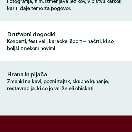
Fotografija, film, izmenjava jezikov, v bistvu karkoli,
kar ti daje temo za pogovor.
Družabni dogodki
Koncerti, festivali, karaoke, šport – načrti, ki so
boljši z nekom novim!
Hrana in pijača
Zmenki na kavi, pozni zajtrk, skupno kuhanje,
restavracija, ki so jo vsi želeli obiskati.