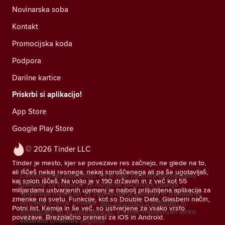
Novinarska soba
Kontakt
Promocijska koda
Podpora
Darilne kartice
Priskrbi si aplikacijo!
App Store
Google Play Store
© 2026 Tinder LLC
Tinder je mesto, kjer se povezave res začnejo, ne glede na to,
ali iščeš nekaj resnega, nekaj sproščenega ali pa še ugotavljaš,
Cenimo tvojo zasebnost. Mi in naši partnerji uporabljamo
kaj sploh iščeš. Na voljo je v 190 državah in z več kot 55
piškotke za sledenje za merjenje občinstva našega
milijardami ustvarjenih ujemanj je najbolj priljubljena aplikacija za
spletnega mesta ter za zagotavljanje ponudb in izboljšanje
zmenke na svetu. Funkcije, kot so Double Date, Glasbeni način,
lastnega trženja Tinderja.
Več informacij o piškotkih in
Potni list, Kemija in še več, so ustvarjene za vsako vrsto
ponudnikih, ki jih uporabljamo.
V svojih nastavitvah lahko
povezave. Brezplačno prenesi za iOS in Android.
kadarkoli umakneš soglasje.