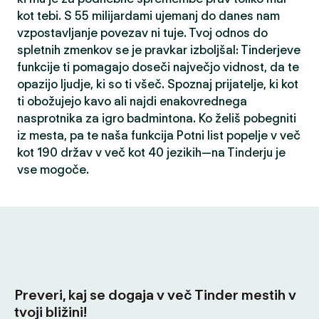
kot tebi. S 55 milijardami ujemanj do danes nam
vzpostavljanje povezav ni tuje. Tvoj odnos do
spletnih zmenkov se je pravkar izboljšal: Tinderjeve
funkcije ti pomagajo doseči največjo vidnost, da te
opazijo ljudje, ki so ti všeč. Spoznaj prijatelje, ki kot
ti obožujejo kavo ali najdi enakovrednega
nasprotnika za igro badmintona. Ko želiš pobegniti
iz mesta, pa te naša funkcija Potni list popelje v več
kot 190 držav v več kot 40 jezikih—na Tinderju je
vse mogoče.
Preveri, kaj se dogaja v več Tinder mestih v
tvoji bližini!