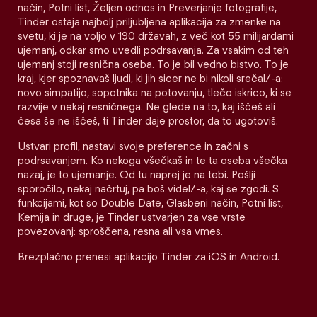
način, Potni list, Željen odnos in Preverjanje fotografije,
Tinder ostaja najbolj priljubljena aplikacija za zmenke na
svetu, ki je na voljo v 190 državah, z več kot 55 milijardami
ujemanj, odkar smo uvedli podrsavanja. Za vsakim od teh
ujemanj stoji resnična oseba. To je bil vedno bistvo. To je
kraj, kjer spoznavaš ljudi, ki jih sicer ne bi nikoli srečal/-a:
novo simpatijo, sopotnika na potovanju, tlečo iskrico, ki se
razvije v nekaj resničnega. Ne glede na to, kaj iščeš ali
česa še ne iščeš, ti Tinder daje prostor, da to ugotoviš.
Ustvari profil, nastavi svoje preference in začni s
podrsavanjem. Ko nekoga všečkaš in te ta oseba všečka
nazaj, je to ujemanje. Od tu naprej je na tebi. Pošlji
sporočilo, nekaj načrtuj, pa boš videl/-a, kaj se zgodi. S
funkcijami, kot so Double Date, Glasbeni način, Potni list,
Kemija in druge, je Tinder ustvarjen za vse vrste
povezovanj: sproščena, resna ali vsa vmes.
Brezplačno prenesi aplikacijo Tinder za iOS in Android.