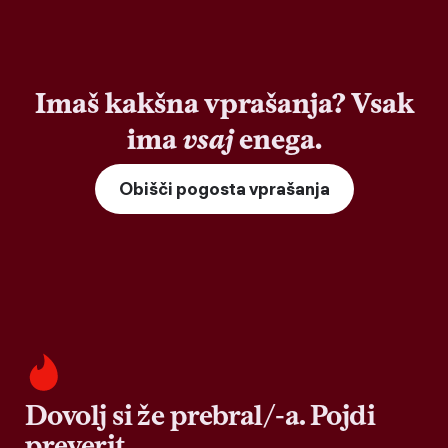
Imaš kakšna vprašanja? Vsak
ima
vsaj
enega.
Obišči pogosta vprašanja
Dovolj si že prebral/-a. Pojdi
preverit.