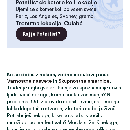
Potni list do katere koli lokacije
Ujemi se s komer koli po vsem svetu.
Pariz, Los Angeles, Sydney, gremo!
Trenutna lokacija
:
Cuiabá
Kaj je Potni list?
Ko se dobiš z nekom, vedno upoštevaj naše
Varnostne nasvete
in
Skupnostne smernice
.
Tinder je najboljša aplikacija za spoznavanje novih
ljudi. Iščeš nekoga, ki ima enaka zanimanja? Ni
problema. Od izletov do nočnih tržnic, na Tinderju
lahko klepetaš o stvareh, v katerih najbolj uživaš.
Potrebuješ nekoga, ki se bo s tabo soočil z
množico ljudi na festivalu? Morda si želiš nekoga,
ki mu je za podnebne spremembe prav toliko mar