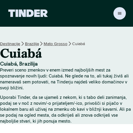
T
i
n
d
e
Destinacije
Brazilija
Mato Grosso
Cuiabá
r
Cuiabá
:
D
o
Cuiabá, Brazilija
m
Preveri sceno zmenkov v enem izmed najboljših mest za
o
spoznavanje novih ljudi: Cuiabá. Ne glede na to, ali tukaj živiš ali
v
nameravaš sem potovati, na Tinderju najdeš veliko domačinov v
svoji bližini.
Uporabi Tinder, da se ujameš z nekom, ki s tabo deli zanimanja,
podaj se v noč z novim/-o prijateljem/-ico, privošči si pijačo v
lokalnem baru ali uživaj na zmenku ob kavi v bližnji kavarni. Ali pa
se podaj na ogled mesta, da odkriješ ali znova odkriješ vse
najboljše stvari, ki jih ponuja mesto.