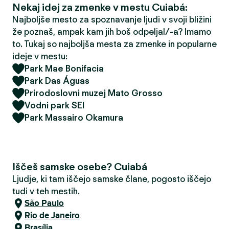
Nekaj idej za zmenke v mestu Cuiabá:
Najboljše mesto za spoznavanje ljudi v svoji bližini
že poznaš, ampak kam jih boš odpeljal/-a? Imamo
to. Tukaj so najboljša mesta za zmenke in popularne
ideje v mestu:
Park Mae Bonifacia
Park Das Águas
Prirodoslovni muzej Mato Grosso
Vodni park SEI
Park Massairo Okamura
Iščeš samske osebe? Cuiabá
Ljudje, ki tam iščejo samske člane, pogosto iščejo
tudi v teh mestih.
São Paulo
Rio de Janeiro
Brasília