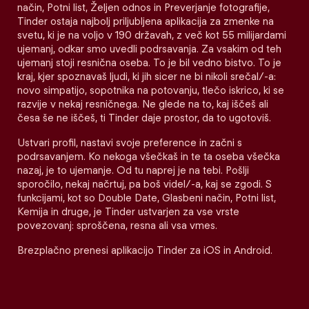
način, Potni list, Željen odnos in Preverjanje fotografije,
Tinder ostaja najbolj priljubljena aplikacija za zmenke na
svetu, ki je na voljo v 190 državah, z več kot 55 milijardami
ujemanj, odkar smo uvedli podrsavanja. Za vsakim od teh
ujemanj stoji resnična oseba. To je bil vedno bistvo. To je
kraj, kjer spoznavaš ljudi, ki jih sicer ne bi nikoli srečal/-a:
novo simpatijo, sopotnika na potovanju, tlečo iskrico, ki se
razvije v nekaj resničnega. Ne glede na to, kaj iščeš ali
česa še ne iščeš, ti Tinder daje prostor, da to ugotoviš.
Ustvari profil, nastavi svoje preference in začni s
podrsavanjem. Ko nekoga všečkaš in te ta oseba všečka
nazaj, je to ujemanje. Od tu naprej je na tebi. Pošlji
sporočilo, nekaj načrtuj, pa boš videl/-a, kaj se zgodi. S
funkcijami, kot so Double Date, Glasbeni način, Potni list,
Kemija in druge, je Tinder ustvarjen za vse vrste
povezovanj: sproščena, resna ali vsa vmes.
Brezplačno prenesi aplikacijo Tinder za iOS in Android.