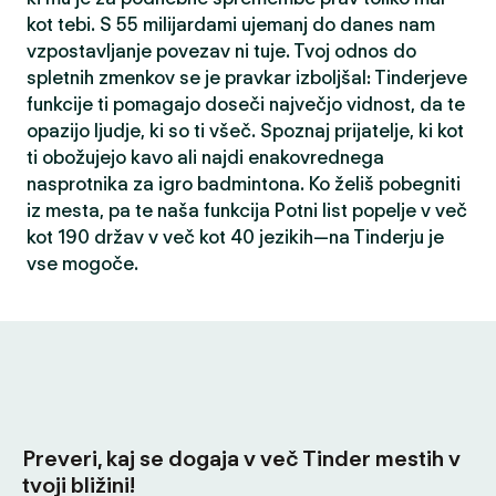
kot tebi. S 55 milijardami ujemanj do danes nam
vzpostavljanje povezav ni tuje. Tvoj odnos do
spletnih zmenkov se je pravkar izboljšal: Tinderjeve
funkcije ti pomagajo doseči največjo vidnost, da te
opazijo ljudje, ki so ti všeč. Spoznaj prijatelje, ki kot
ti obožujejo kavo ali najdi enakovrednega
nasprotnika za igro badmintona. Ko želiš pobegniti
iz mesta, pa te naša funkcija Potni list popelje v več
kot 190 držav v več kot 40 jezikih—na Tinderju je
vse mogoče.
Preveri, kaj se dogaja v več Tinder mestih v
tvoji bližini!