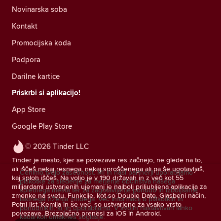
Novinarska soba
Kontakt
Promocijska koda
Podpora
Darilne kartice
Priskrbi si aplikacijo!
App Store
Google Play Store
© 2026 Tinder LLC
Tinder je mesto, kjer se povezave res začnejo, ne glede na to,
ali iščeš nekaj resnega, nekaj sproščenega ali pa še ugotavljaš,
Cenimo tvojo zasebnost. Mi in naši partnerji uporabljamo
kaj sploh iščeš. Na voljo je v 190 državah in z več kot 55
piškotke za sledenje za merjenje občinstva našega
milijardami ustvarjenih ujemanj je najbolj priljubljena aplikacija za
spletnega mesta ter za zagotavljanje ponudb in izboljšanje
zmenke na svetu. Funkcije, kot so Double Date, Glasbeni način,
lastnega trženja Tinderja.
Več informacij o piškotkih in
Potni list, Kemija in še več, so ustvarjene za vsako vrsto
ponudnikih, ki jih uporabljamo.
V svojih nastavitvah lahko
povezave. Brezplačno prenesi za iOS in Android.
kadarkoli umakneš soglasje.