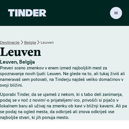
T
i
n
d
e
Destinacije
Belgija
Leuven
r
Leuven
:
D
o
Leuven, Belgija
m
Preveri sceno zmenkov v enem izmed najboljših mest za
o
spoznavanje novih ljudi: Leuven. Ne glede na to, ali tukaj živiš ali
v
nameravaš sem potovati, na Tinderju najdeš veliko domačinov v
svoji bližini.
Uporabi Tinder, da se ujameš z nekom, ki s tabo deli zanimanja,
podaj se v noč z novim/-o prijateljem/-ico, privošči si pijačo v
lokalnem baru ali uživaj na zmenku ob kavi v bližnji kavarni. Ali pa
se podaj na ogled mesta, da odkriješ ali znova odkriješ vse
najboljše stvari, ki jih ponuja mesto.