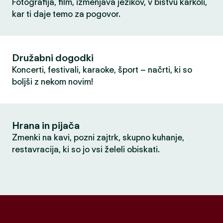
Fotografija, film, izmenjava jezikov, v bistvu karkoli,
kar ti daje temo za pogovor.
Družabni dogodki
Koncerti, festivali, karaoke, šport – načrti, ki so
boljši z nekom novim!
Hrana in pijača
Zmenki na kavi, pozni zajtrk, skupno kuhanje,
restavracija, ki so jo vsi želeli obiskati.