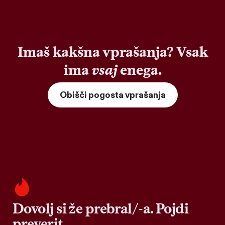
Imaš kakšna vprašanja? Vsak
ima
vsaj
enega.
Obišči pogosta vprašanja
Dovolj si že prebral/-a. Pojdi
preverit.