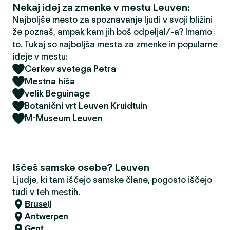
Nekaj idej za zmenke v mestu Leuven:
Najboljše mesto za spoznavanje ljudi v svoji bližini
že poznaš, ampak kam jih boš odpeljal/-a? Imamo
to. Tukaj so najboljša mesta za zmenke in popularne
ideje v mestu:
Cerkev svetega Petra
Mestna hiša
velik Beguinage
Botanični vrt Leuven Kruidtuin
M-Museum Leuven
Iščeš samske osebe? Leuven
Ljudje, ki tam iščejo samske člane, pogosto iščejo
tudi v teh mestih.
Bruselj
Antwerpen
Gent