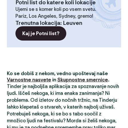
Potni list do katere koli lokacije
Ujemi se s komer koli po vsem svetu.
Pariz, Los Angeles, Sydney, gremo!
Trenutna lokacija
:
Leuven
Kaj je Potni list?
Ko se dobiš z nekom, vedno upoštevaj naše
Varnostne nasvete
in
Skupnostne smernice
.
Tinder je najboljša aplikacija za spoznavanje novih
ljudi. Iščeš nekoga, ki ima enaka zanimanja? Ni
problema. Od izletov do nočnih tržnic, na Tinderju
lahko klepetaš o stvareh, v katerih najbolj uživaš.
Potrebuješ nekoga, ki se bo s tabo soočil z
množico ljudi na festivalu? Morda si želiš nekoga,
ki mu je za podnebne spremembe prav toliko mar