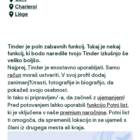
Charleroi
Liège
Tinder je poln zabavnih funkcij. Tukaj je nekaj
funkcij, ki bodo naredile tvojo Tinder izkušnjo še
veliko boljšo.
Najprej, Tinder je enostavno uporabljati. Samo
račun
moraš ustvariti. V svoj profil dodaj
zanimanja/strasti, fotografije in biografijo, da
pokažeš svojo osebnost.
In tako si pripravljen/-a, da začneš z
ujemanjem
!
Pred potovanjem lahko uporabiš
funkcijo Potni list
,
ki je vključena v naše
premium naročnine
. Potni list
ti omogoča, da spremeniš lokacijo in se ujameš s
člani iz drugega mesta ali kraja.