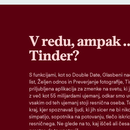
V redu, ampak 
Tinder?
S funkcijami, kot so Double Date, Glasbeni nač
list, Željen odnos in Preverjanje fotografije, T
priljubljena aplikacija za zmenke na svetu, ki 
z več kot 55 milijardami ujemanj, odkar smo u
vsakim od teh ujemanj stoji resnična oseba. To
kraj, kjer spoznavaš ljudi, ki jih sicer ne bi ni
simpatijo, sopotnika na potovanju, tlečo iskric
resničnega. Ne glede na to, kaj iščeš ali česa 