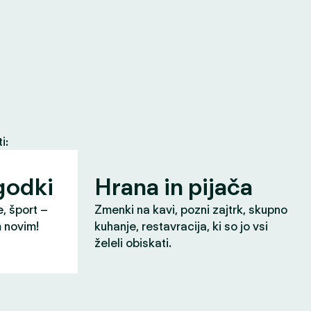
i:
godki
Hrana in pijača
e, šport –
Zmenki na kavi, pozni zajtrk, skupno
m novim!
kuhanje, restavracija, ki so jo vsi
želeli obiskati.