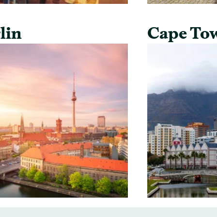
lin
Cape To