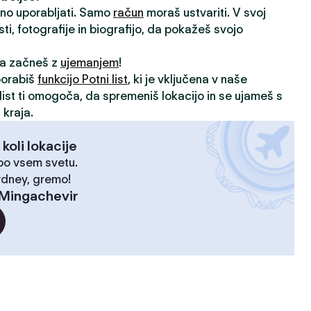
vno uporabljati. Samo
račun
moraš ustvariti. V svoj
sti, fotografije in biografijo, da pokažeš svojo
 da začneš z
ujemanjem
!
porabiš
funkcijo Potni list
, ki je vključena v naše
i list ti omogoča, da spremeniš lokacijo in se ujameš s
 kraja.
 koli lokacije
 po vsem svetu.
ydney, gremo!
Mingachevir