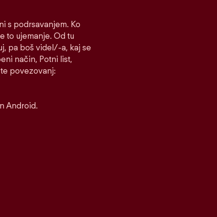
čni s podrsavanjem. Ko
e to ujemanje. Od tu
uj, pa boš videl/-a, kaj se
ni način, Potni list,
rste povezovanj:
in Android.