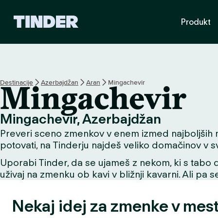
T
Produkt
i
n
d
e
r
:
Destinacije
Azerbajdžan
Aran
Mingachevir
Mingachevir
D
o
m
Mingachevir, Azerbajdžan
o
Preveri sceno zmenkov v enem izmed najboljših mes
v
potovati, na Tinderju najdeš veliko domačinov v svoj
Uporabi Tinder, da se ujameš z nekom, ki s tabo de
uživaj na zmenku ob kavi v bližnji kavarni. Ali pa 
Nekaj idej za zmenke v mes