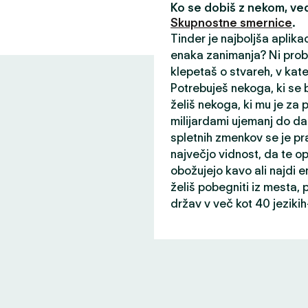
Ko se dobiš z nekom, v
Skupnostne smernice
.
Tinder je najboljša aplika
enaka zanimanja? Ni probl
klepetaš o stvareh, v kater
Potrebuješ nekoga, ki se b
želiš nekoga, ki mu je za
milijardami ujemanj do da
spletnih zmenkov se je pr
največjo vidnost, da te opaz
obožujejo kavo ali najdi
želiš pobegniti iz mesta, p
držav v več kot 40 jeziki