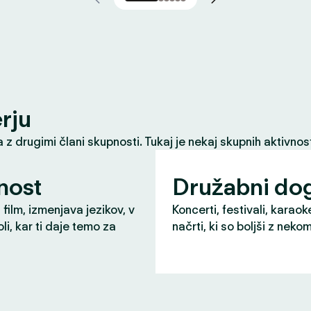
erju
z drugimi člani skupnosti. Tukaj je nekaj skupnih aktivnost
nost
Družabni do
 film, izmenjava jezikov, v
Koncerti, festivali, karaok
li, kar ti daje temo za
načrti, ki so boljši z neko