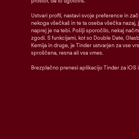
prostor, da to ugotoviš.
Ustvari profil, nastavi svoje preference in za
nekoga všečkaš in te ta oseba všečka nazaj, j
naprej je na tebi. Pošlji sporočilo, nekaj načrt
zgodi. S funkcijami, kot so Double Date, Glasbe
Kemija in druge, je Tinder ustvarjen za vse v
sproščena, resna ali vsa vmes.
Brezplačno prenesi aplikacijo Tinder za iOS 