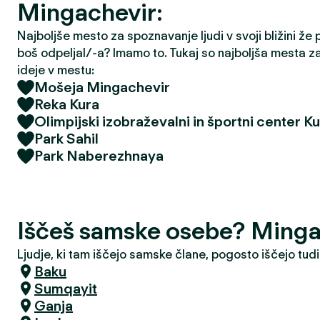
Mingachevir:
Najboljše mesto za spoznavanje ljudi v svoji bližini že
boš odpeljal/-a? Imamo to. Tukaj so najboljša mesta z
ideje v mestu:
Mošeja Mingachevir
Reka Kura
Olimpijski izobraževalni in športni center Ku
Park Sahil
Park Naberezhnaya
Iščeš samske osebe? Minga
Ljudje, ki tam iščejo samske člane, pogosto iščejo tudi
Baku
Sumqayit
Ganja