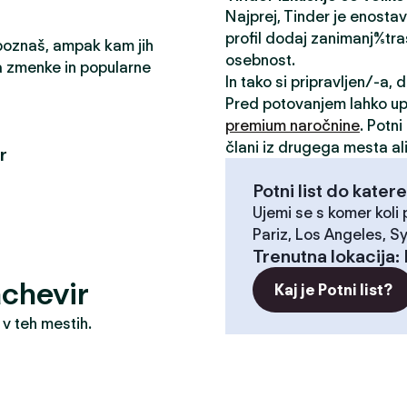
Najprej, Tinder je enosta
profil dodaj zanimanja/stra
 poznaš, ampak kam jih
osebnost.
a zmenke in popularne
In tako si pripravljen/-a,
Pred potovanjem lahko u
premium naročnine
. Potn
člani iz drugega mesta ali
r
Potni list do katere
Ujemi se s komer koli
Pariz, Los Angeles, S
Trenutna lokacija
:
chevir
Kaj je Potni list?
 v teh mestih.