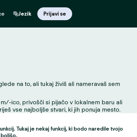
ce
Jezik
Prijavi se
de na to, ali tukaj živiš ali nameravaš sem
m/-ico, privošči si pijačo v lokalnem baru ali
ješ vse najboljše stvari, ki jih ponuja mesto.
nkcij. Tukaj je nekaj funkcij, ki bodo naredile tvojo
 boljšo.