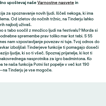
edno upoštevaj naše
Varnostne nasvete
in
cija za spoznavanje novih ljudi. Iščeš nekoga, ki ima
ema. Od izletov do nočnih tržnic, na Tinderju lahko
ih najbolj uživaš.
o s tabo soočil z množico ljudi na festivalu? Morda si
 podnebne spremembe prav toliko mar kot tebi. S 55
nes nam vzpostavljanje povezav ni tuje. Tvoj odnos do
avkar izboljšal: Tinderjeve funkcije ti pomagajo doseči
ijo ljudje, ki so ti všeč. Spoznaj prijatelje, ki kot ti
 enakovrednega nasprotnika za igro badmintona. Ko
a te naša funkcija Potni list popelje v več kot 190
h—na Tinderju je vse mogoče.