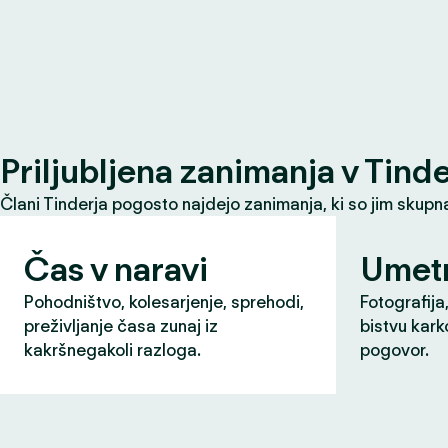
Priljubljena zanimanja v Tind
Člani Tinderja pogosto najdejo zanimanja, ki so jim skupna 
Čas v naravi
Umet
Pohodništvo, kolesarjenje, sprehodi,
Fotografija,
preživljanje časa zunaj iz
bistvu karko
kakršnegakoli razloga.
pogovor.