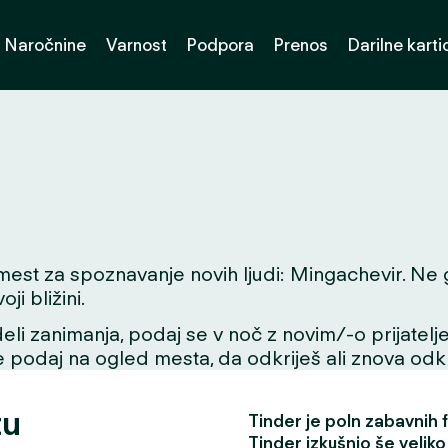
Naročnine
Varnost
Podpora
Prenos
Darilne karti
t za spoznavanje novih ljudi: Mingachevir. Ne gle
i bližini.
li zanimanja, podaj se v noč z novim/-o prijatelje
se podaj na ogled mesta, da odkriješ ali znova odkri
tu
Tinder je poln zabavnih fu
Tinder izkušnjo še veliko