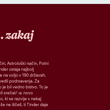
…
zakaj
in, Astrološki način, Potni
inder ostaja najbolj
je na voljo v 190 državah,
vedli podrsavanja. Za
 je bil vedno bistvo. To je
koli srečal/-a: novo
o, ki se razvije v nekaj
še ne iščeš, ti Tinder daje