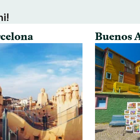
ni!
celona
Buenos A