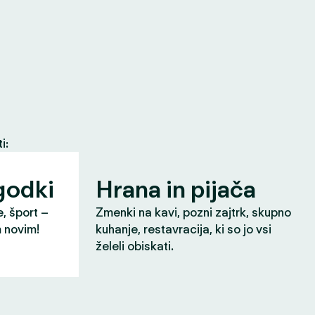
i:
godki
Hrana in pijača
e, šport –
Zmenki na kavi, pozni zajtrk, skupno
m novim!
kuhanje, restavracija, ki so jo vsi
želeli obiskati.