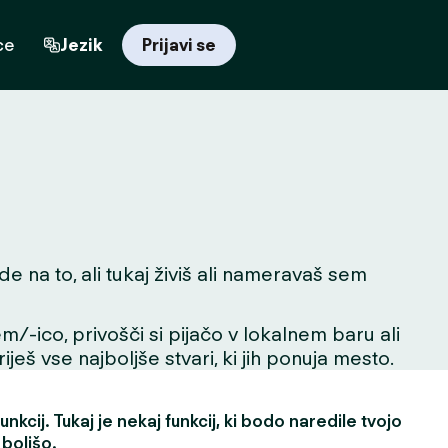
ce
Jezik
Prijavi se
 na to, ali tukaj živiš ali nameravaš sem
m/-ico, privošči si pijačo v lokalnem baru ali
ješ vse najboljše stvari, ki jih ponuja mesto.
nkcij. Tukaj je nekaj funkcij, ki bodo naredile tvojo
 boljšo.