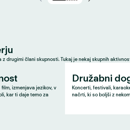
erju
z drugimi člani skupnosti. Tukaj je nekaj skupnih aktivnost
nost
Družabni do
 film, izmenjava jezikov, v
Koncerti, festivali, karaok
li, kar ti daje temo za
načrti, ki so boljši z neko