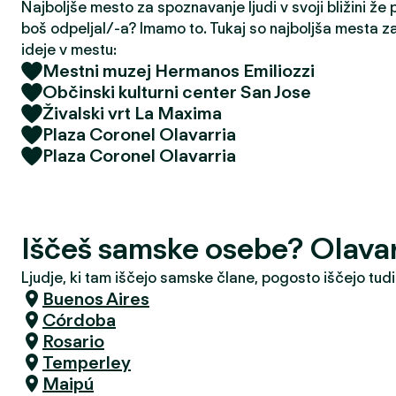
Najboljše mesto za spoznavanje ljudi v svoji bližini že
boš odpeljal/-a? Imamo to. Tukaj so najboljša mesta z
ideje v mestu:
Mestni muzej Hermanos Emiliozzi
Občinski kulturni center San Jose
Živalski vrt La Maxima
Plaza Coronel Olavarria
Plaza Coronel Olavarria
Iščeš samske osebe? Olavar
Ljudje, ki tam iščejo samske člane, pogosto iščejo tudi
Buenos Aires
Córdoba
Rosario
Temperley
Maipú