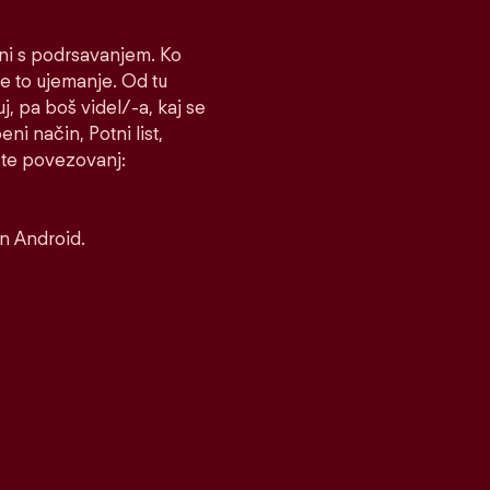
čni s podrsavanjem. Ko
e to ujemanje. Od tu
uj, pa boš videl/-a, kaj se
ni način, Potni list,
rste povezovanj:
in Android.