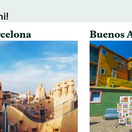
ni!
celona
Buenos A