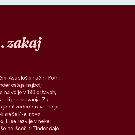
…
zakaj
in, Astrološki način, Potni
inder ostaja najbolj
je na voljo v 190 državah,
vedli podrsavanja. Za
 je bil vedno bistvo. To je
koli srečal/-a: novo
o, ki se razvije v nekaj
še ne iščeš, ti Tinder daje