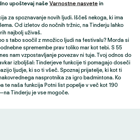
edno upoštevaj naše
Varnostne nasvete
in
cija za spoznavanje novih ljudi. Iščeš nekoga, ki ima
ema. Od izletov do nočnih tržnic, na Tinderju lahko
ih najbolj uživaš.
o s tabo soočil z množico ljudi na festivalu? Morda si
 podnebne spremembe prav toliko mar kot tebi. S 55
nes nam vzpostavljanje povezav ni tuje. Tvoj odnos do
avkar izboljšal: Tinderjeve funkcije ti pomagajo doseči
ijo ljudje, ki so ti všeč. Spoznaj prijatelje, ki kot ti
 enakovrednega nasprotnika za igro badmintona. Ko
a te naša funkcija Potni list popelje v več kot 190
h—na Tinderju je vse mogoče.