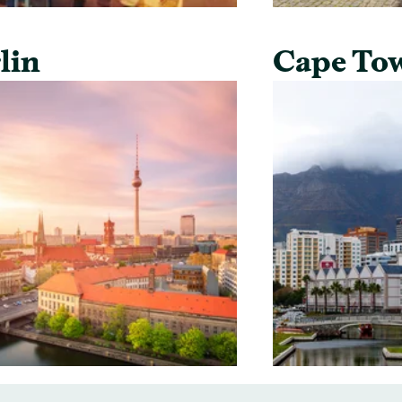
lin
Cape To