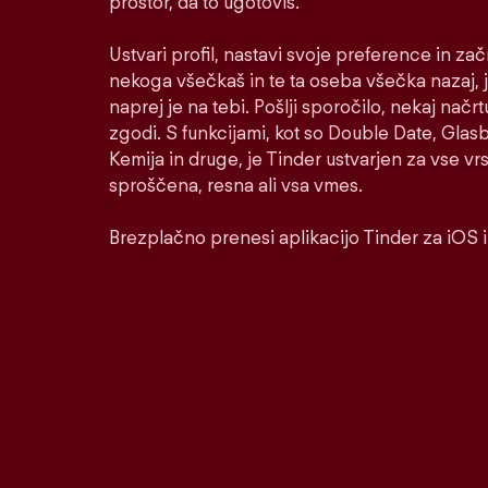
prostor, da to ugotoviš.
Ustvari profil, nastavi svoje preference in za
nekoga všečkaš in te ta oseba všečka nazaj, j
naprej je na tebi. Pošlji sporočilo, nekaj načrt
zgodi. S funkcijami, kot so Double Date, Glasbe
Kemija in druge, je Tinder ustvarjen za vse v
sproščena, resna ali vsa vmes.
Brezplačno prenesi aplikacijo Tinder za iOS 