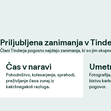
Priljubljena zanimanja v Tind
Člani Tinderja pogosto najdejo zanimanja, ki so jim skupna 
Čas v naravi
Umet
Pohodništvo, kolesarjenje, sprehodi,
Fotografija,
preživljanje časa zunaj iz
bistvu karko
kakršnegakoli razloga.
pogovor.