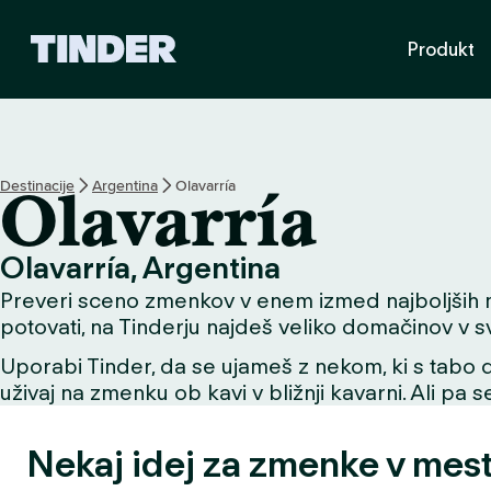
T
Produkt
i
n
d
e
r
:
Destinacije
Argentina
Olavarría
Olavarría
D
o
m
Olavarría, Argentina
o
Preveri sceno zmenkov v enem izmed najboljših mes
v
potovati, na Tinderju najdeš veliko domačinov v svoj
Uporabi Tinder, da se ujameš z nekom, ki s tabo de
uživaj na zmenku ob kavi v bližnji kavarni. Ali pa 
Nekaj idej za zmenke v mest