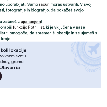
vno uporabljati. Samo
račun
moraš ustvariti. V svoj
sti, fotografije in biografijo, da pokažeš svojo
 da začneš z
ujemanjem
!
porabiš
funkcijo Potni list
, ki je vključena v naše
i list ti omogoča, da spremeniš lokacijo in se ujameš s
 kraja.
 koli lokacije
 po vsem svetu.
ydney, gremo!
Olavarría