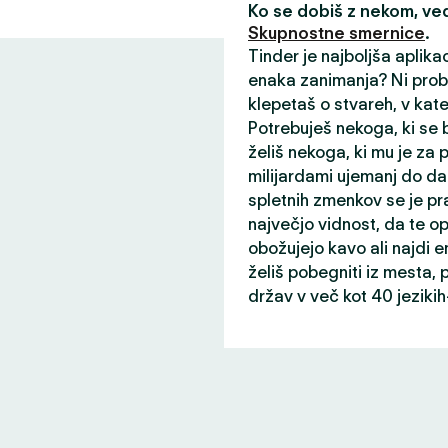
Ko se dobiš z nekom, v
Skupnostne smernice
.
Tinder je najboljša aplika
enaka zanimanja? Ni probl
klepetaš o stvareh, v kater
Potrebuješ nekoga, ki se b
želiš nekoga, ki mu je za
milijardami ujemanj do da
spletnih zmenkov se je pr
največjo vidnost, da te opaz
obožujejo kavo ali najdi
želiš pobegniti iz mesta, p
držav v več kot 40 jeziki