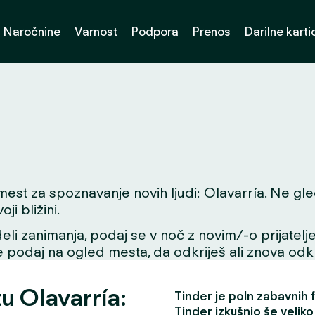
Naročnine
Varnost
Podpora
Prenos
Darilne karti
t za spoznavanje novih ljudi: Olavarría. Ne glede
i bližini.
li zanimanja, podaj se v noč z novim/-o prijatelje
se podaj na ogled mesta, da odkriješ ali znova odkri
u Olavarría:
Tinder je poln zabavnih fu
Tinder izkušnjo še veliko