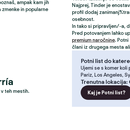
 poznaš, ampak kam jih
Najprej, Tinder je enosta
a zmenke in popularne
profil dodaj zanimanja/stra
osebnost.
In tako si pripravljen/-a,
Pred potovanjem lahko u
premium naročnine
. Potn
člani iz drugega mesta ali
Potni list do katere
Ujemi se s komer koli
Pariz, Los Angeles, S
ría
Trenutna lokacija
:
 v teh mestih.
Kaj je Potni list?