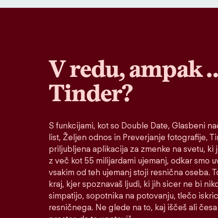
V redu, ampak 
Tinder?
S funkcijami, kot so Double Date, Glasbeni nač
list, Željen odnos in Preverjanje fotografije, T
priljubljena aplikacija za zmenke na svetu, ki 
z več kot 55 milijardami ujemanj, odkar smo u
vsakim od teh ujemanj stoji resnična oseba. To
kraj, kjer spoznavaš ljudi, ki jih sicer ne bi ni
simpatijo, sopotnika na potovanju, tlečo iskric
resničnega. Ne glede na to, kaj iščeš ali česa 