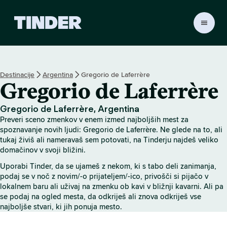
T
i
n
d
e
Destinacije
Argentina
Gregorio de Laferrère
r
Gregorio de Laferrère
:
D
o
Gregorio de Laferrère, Argentina
m
Preveri sceno zmenkov v enem izmed najboljših mest za
o
spoznavanje novih ljudi: Gregorio de Laferrère. Ne glede na to, ali
v
tukaj živiš ali nameravaš sem potovati, na Tinderju najdeš veliko
domačinov v svoji bližini.
Uporabi Tinder, da se ujameš z nekom, ki s tabo deli zanimanja,
podaj se v noč z novim/-o prijateljem/-ico, privošči si pijačo v
lokalnem baru ali uživaj na zmenku ob kavi v bližnji kavarni. Ali pa
se podaj na ogled mesta, da odkriješ ali znova odkriješ vse
najboljše stvari, ki jih ponuja mesto.