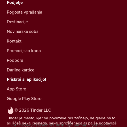
Podjetje
Pogosta vprašanja
Destinacije
Novinarska soba
Kontakt
Promocijska koda
Podpora
Darilne kartice
Priskrbi si aplikacijo!
App Store
Google Play Store
© 2026 Tinder LLC
Tinder je mesto, kjer se povezave res začnejo, ne glede na to,
ali iščeš nekaj resnega, nekaj sproščenega ali pa še ugotavljaš,
Cenimo tvojo zasebnost. Mi in naši partnerji uporabljamo