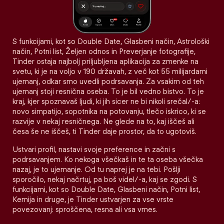
S funkcijami, kot so Double Date, Glasbeni način, Astrološki
način, Potni list, Željen odnos in Preverjanje fotografije,
Tinder ostaja najbolj priljubljena aplikacija za zmenke na
svetu, ki je na voljo v 190 državah, z več kot 55 milijardami
ujemanj, odkar smo uvedli podrsavanja. Za vsakim od teh
ujemanj stoji resnična oseba. To je bil vedno bistvo. To je
kraj, kjer spoznavaš ljudi, ki jih sicer ne bi nikoli srečal/-a:
novo simpatijo, sopotnika na potovanju, tlečo iskrico, ki se
razvije v nekaj resničnega. Ne glede na to, kaj iščeš ali
česa še ne iščeš, ti Tinder daje prostor, da to ugotoviš.
Ustvari profil, nastavi svoje preference in začni s
podrsavanjem. Ko nekoga všečkaš in te ta oseba všečka
nazaj, je to ujemanje. Od tu naprej je na tebi. Pošlji
sporočilo, nekaj načrtuj, pa boš videl/-a, kaj se zgodi. S
funkcijami, kot so Double Date, Glasbeni način, Potni list,
Kemija in druge, je Tinder ustvarjen za vse vrste
povezovanj: sproščena, resna ali vsa vmes.