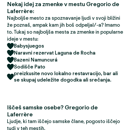
Nekaj idej za zmenke v mestu Gregorio de
Laferrère:
Najboljše mesto za spoznavanje ljudi v svoji bližini
že poznaš, ampak kam jih boš odpeljal/-a? Imamo
to. Tukaj so najboljša mesta za zmenke in popularne
ideje v mestu:
Babysjuegos
Naravni rezervat Laguna de Rocha
Bazeni Namuncurá
Sodišče Pato
preizkusite novo lokalno restavracijo, bar ali
se skupaj udeležite dogodka ali srečanja.
Iščeš samske osebe? Gregorio de
Laferrère
Ljudje, ki tam iščejo samske člane, pogosto iščejo
tudi v teh mestih.