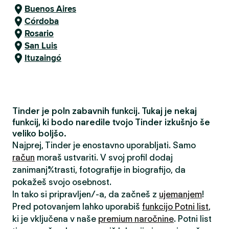
Buenos Aires
Córdoba
Rosario
San Luis
Ituzaingó
Tinder je poln zabavnih funkcij. Tukaj je nekaj
funkcij, ki bodo naredile tvojo Tinder izkušnjo še
veliko boljšo.
Najprej, Tinder je enostavno uporabljati. Samo
račun
moraš ustvariti. V svoj profil dodaj
zanimanja/strasti, fotografije in biografijo, da
pokažeš svojo osebnost.
In tako si pripravljen/-a, da začneš z
ujemanjem
!
Pred potovanjem lahko uporabiš
funkcijo Potni list
,
ki je vključena v naše
premium naročnine
. Potni list