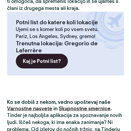
ti omogoča, da spremeniš lokacijo in se ujameš s
člani iz drugega mesta ali kraja.
Potni list do katere koli lokacije
Ujemi se s komer koli po vsem svetu.
Pariz, Los Angeles, Sydney, gremo!
Trenutna lokacija
:
Gregorio de
Laferrère
Kaj je Potni list?
Ko se dobiš z nekom, vedno upoštevaj naše
Varnostne nasvete
in
Skupnostne smernice
.
Tinder je najboljša aplikacija za spoznavanje novih
ljudi. Iščeš nekoga, ki ima enaka zanimanja? Ni
problema. Od izletov do nočnih tržnic, na Tinderju