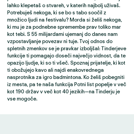
lahko klepetaš o stvareh, v katerih najbolj uživaš.
Potrebuješ nekoga, ki se bo s tabo soočil z
množico ljudi na festivalu? Morda si želiš nekoga,
ki mu je za podnebne spremembe prav toliko mar
kot tebi. S 55 milijardami ujemanj do danes nam
vzpostavljanje povezav ni tuje. Tvoj odnos do
spletnih zmenkov se je pravkar izboljšal: Tinderjeve
funkcije ti pomagajo doseči največjo vidnost, da te
opazijo ljudje, ki so ti všeč. Spoznaj prijatelje, ki kot
ti obožujejo kavo ali najdi enakovrednega
nasprotnika za igro badmintona. Ko želiš pobegniti
iz mesta, pa te naša funkcija Potni list popelje v več
kot 190 držav v več kot 40 jezikih—na Tinderju je
vse mogoče.