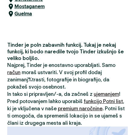
Mostaganem
Guelma
Tinder je poln zabavnih funkcij. Tukaj je nekaj
funkcij, ki bodo naredile tvojo Tinder izkušnjo še
veliko boljšo.
Najprej, Tinder je enostavno uporabljati. Samo
račun
moraš ustvariti. V svoj profil dodaj
zanimanja/strasti, fotografije in biografijo, da
pokažeš svojo osebnost.
In tako si pripravljen/-a, da začneš z
ujemanjem
!
Pred potovanjem lahko uporabiš
funkcijo Potni list
,
ki je vključena v naše
premium naročnine
. Potni list
ti omogoča, da spremeniš lokacijo in se ujameš s
člani iz drugega mesta ali kraja.