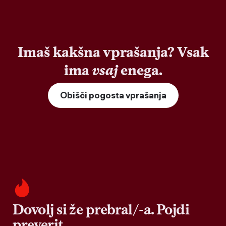
Imaš kakšna vprašanja? Vsak
ima
vsaj
enega.
Obišči pogosta vprašanja
Dovolj si že prebral/-a. Pojdi
preverit.