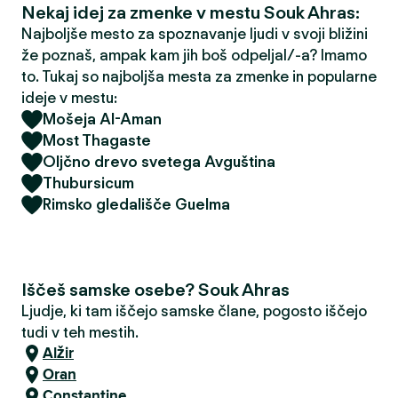
Nekaj idej za zmenke v mestu Souk Ahras:
Najboljše mesto za spoznavanje ljudi v svoji bližini
že poznaš, ampak kam jih boš odpeljal/-a? Imamo
to. Tukaj so najboljša mesta za zmenke in popularne
ideje v mestu:
Mošeja Al-Aman
Most Thagaste
Oljčno drevo svetega Avguština
Thubursicum
Rimsko gledališče Guelma
Iščeš samske osebe? Souk Ahras
Ljudje, ki tam iščejo samske člane, pogosto iščejo
tudi v teh mestih.
Alžir
Oran
Constantine