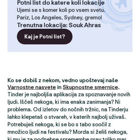
Potni list do katere koli lokacije
Ujemi se s komer koli po vsem svetu.
Pariz, Los Angeles, Sydney, gremo!
Trenutna lokacija
:
Souk Ahras
Kaj je Potni list?
Ko se dobiš z nekom, vedno upoštevaj naše
Varnostne nasvete
in
Skupnostne smernice
.
Tinder je najboljša aplikacija za spoznavanje novih
ljudi. Iščeš nekoga, ki ima enaka zanimanja? Ni
problema. Od izletov do nočnih tržnic, na Tinderju
lahko klepetaš o stvareh, v katerih najbolj uživaš.
Potrebuješ nekoga, ki se bo s tabo soočil z
množico ljudi na festivalu? Morda si želiš nekoga,
ki mu je za podnebne spremembe prav toliko mar