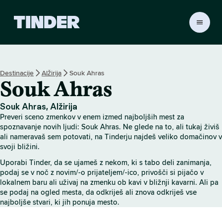
T
i
n
d
e
Destinacije
Alžirija
Souk Ahras
r
Souk Ahras
:
D
o
Souk Ahras, Alžirija
m
Preveri sceno zmenkov v enem izmed najboljših mest za
o
spoznavanje novih ljudi: Souk Ahras. Ne glede na to, ali tukaj živiš
v
ali nameravaš sem potovati, na Tinderju najdeš veliko domačinov v
svoji bližini.
Uporabi Tinder, da se ujameš z nekom, ki s tabo deli zanimanja,
podaj se v noč z novim/-o prijateljem/-ico, privošči si pijačo v
lokalnem baru ali uživaj na zmenku ob kavi v bližnji kavarni. Ali pa
se podaj na ogled mesta, da odkriješ ali znova odkriješ vse
najboljše stvari, ki jih ponuja mesto.