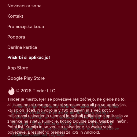
Novinarska soba
Kontakt
Promocijska koda
Podpora
Darilne kartice
Priskrbi si aplikacijo!
App Store
Google Play Store
© 2026 Tinder LLC
Tinder je mesto, kjer se povezave res začnejo, ne glede na to,
ali iščeš nekaj resnega, nekaj sproščenega ali pa še ugotavljaš,
Cenimo tvojo zasebnost. Mi in naši partnerji uporabljamo
kaj sploh iščeš. Na voljo je v 190 državah in z več kot 55
piškotke za sledenje za merjenje občinstva našega
milijardami ustvarjenih ujemanj je najbolj priljubljena aplikacija za
spletnega mesta ter za zagotavljanje ponudb in izboljšanje
zmenke na svetu. Funkcije, kot so Double Date, Glasbeni način,
lastnega trženja Tinderja.
Več informacij o piškotkih in
Potni list, Kemija in še več, so ustvarjene za vsako vrsto
ponudnikih, ki jih uporabljamo.
V svojih nastavitvah lahko
povezave. Brezplačno prenesi za iOS in Android.
kadarkoli umakneš soglasje.