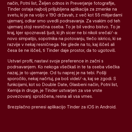
način, Potni list, Željen odnos in Preverjanje fotografije,
Tinder ostaja najbolj priljubljena aplikacija za zmenke na
svetu, ki je na voljo v 190 državah, z več kot 55 milijardami
ujemanj, odkar smo uvedli podrsavanja. Za vsakim od teh
ujemanj stoji resnična oseba. To je bil vedno bistvo. To je
kraj, kjer spoznavaš ljudi, ki jih sicer ne bi nikoli srečal/-a:
novo simpatijo, sopotnika na potovanju, tlečo iskrico, ki se
razvije v nekaj resničnega. Ne glede na to, kaj iščeš ali
česa še ne iščeš, ti Tinder daje prostor, da to ugotoviš.
Ustvari profil, nastavi svoje preference in začni s
podrsavanjem. Ko nekoga všečkaš in te ta oseba všečka
nazaj, je to ujemanje. Od tu naprej je na tebi. Pošlji
sporočilo, nekaj načrtuj, pa boš videl/-a, kaj se zgodi. S
funkcijami, kot so Double Date, Glasbeni način, Potni list,
Kemija in druge, je Tinder ustvarjen za vse vrste
povezovanj: sproščena, resna ali vsa vmes.
Brezplačno prenesi aplikacijo Tinder za iOS in Android.