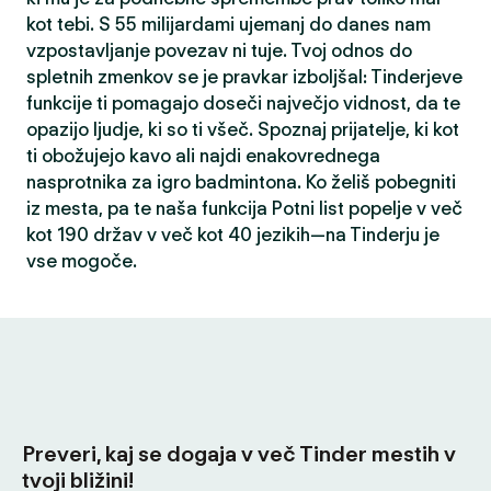
kot tebi. S 55 milijardami ujemanj do danes nam
vzpostavljanje povezav ni tuje. Tvoj odnos do
spletnih zmenkov se je pravkar izboljšal: Tinderjeve
funkcije ti pomagajo doseči največjo vidnost, da te
opazijo ljudje, ki so ti všeč. Spoznaj prijatelje, ki kot
ti obožujejo kavo ali najdi enakovrednega
nasprotnika za igro badmintona. Ko želiš pobegniti
iz mesta, pa te naša funkcija Potni list popelje v več
kot 190 držav v več kot 40 jezikih—na Tinderju je
vse mogoče.
Preveri, kaj se dogaja v več Tinder mestih v
tvoji bližini!