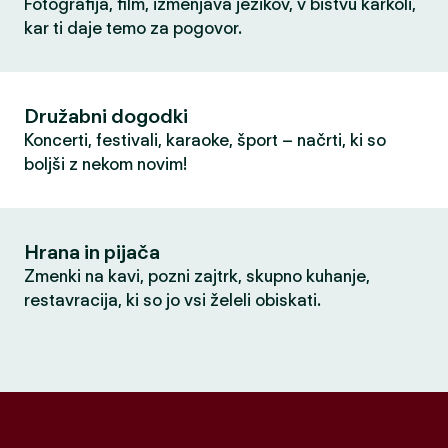
Fotografija, film, izmenjava jezikov, v bistvu karkoli,
kar ti daje temo za pogovor.
Družabni dogodki
Koncerti, festivali, karaoke, šport – načrti, ki so
boljši z nekom novim!
Hrana in pijača
Zmenki na kavi, pozni zajtrk, skupno kuhanje,
restavracija, ki so jo vsi želeli obiskati.