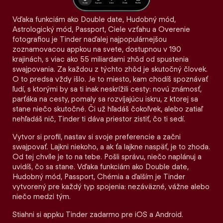
Vďaka funkciám ako Double date, Hudobný mód,
Astrologický mód, Passport, Ciele vzťahu a Overenie
fotografiou je Tinder naďalej najpopulárnejšou
zoznamovacou appkou na svete, dostupnou v 190
krajinách, s viac ako 55 miliardami zhôd od spustenia
swajpovania. Za každou z týchto zhôd je skutočný človek.
O to predsa vždy išlo. Je to miesto, kam chodíš spoznávať
ľudí, s ktorými by sa ti inak neskrížili cesty: novú známosť,
parťáka na cesty, pomaly sa rozvíjajúcu iskru, z ktorej sa
stane niečo skutočné. Či už hľadáš čokoľvek, alebo zatiaľ
nehľadáš nič, Tinder ti dáva priestor zistiť, čo ti sedí.
Vytvor si profil, nastav si svoje preferencie a začni
swajpovať. Lajkni niekoho, a ak ťa lajkne naspäť, je to zhoda.
Od tej chvíle je to na tebe. Pošli správu, niečo naplánuj a
uvidíš, čo sa stane. Vďaka funkciám ako Double date,
Hudobný mód, Passport, Chémia a ďalším je Tinder
vytvorený pre každý typ spojenia: nezáväzné, vážne alebo
niečo medzi tým.
Stiahni si appku Tinder zadarmo pre iOS a Android.