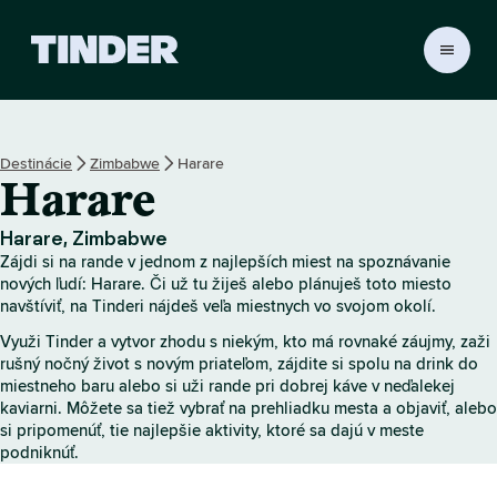
D
o
m
o
v
Destinácie
Zimbabwe
Harare
s
Harare
k
á
o
Harare, Zimbabwe
b
Zájdi si na rande v jednom z najlepších miest na spoznávanie
r
nových ľudí: Harare. Či už tu žiješ alebo plánuješ toto miesto
a
navštíviť, na Tinderi nájdeš veľa miestnych vo svojom okolí.
z
Využi Tinder a vytvor zhodu s niekým, kto má rovnaké záujmy, zaži
o
rušný nočný život s novým priateľom, zájdite si spolu na drink do
v
miestneho baru alebo si uži rande pri dobrej káve v neďalekej
k
kaviarni. Môžete sa tiež vybrať na prehliadku mesta a objaviť, alebo
a
si pripomenúť, tie najlepšie aktivity, ktoré sa dajú v meste
T
podniknúť.
i
n