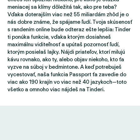
meniacej sa klímy dôležitá tak, ako pre teba?
Vďaka doterajším viac než 55 miliardám zhôd je o
nás dobre známe, že spájame ľudí. Tvoja skúsenosť
s randením online bude odteraz ešte lepšia: Tinder
ti ponúka funkcie, vďaka ktorým dosiahneš
maximálnu viditeľnosť a upútaš pozornosť ľudí,
ktorým posielaš lajky. Nájdi priateľov, ktorí milujú
kávu rovnako, ako ty, alebo objav niekoho, kto ťa
vyzve na súboj v bedmintone. A keď potrebuješ
vycestovať, naša funkcia Passport ťa zavedie do
viac ako 190 krajín vo viac než 40 jazykoch—toto
všetko a omnoho viac nájdeš na Tinderi.