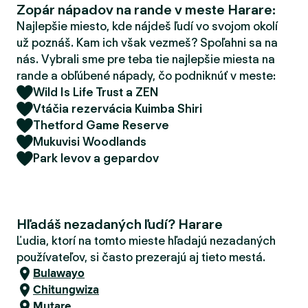
Zopár nápadov na rande v meste Harare:
d
e
Najlepšie miesto, kde nájdeš ľudí vo svojom okolí
r
už poznáš. Kam ich však vezmeš? Spoľahni sa na
nás. Vybrali sme pre teba tie najlepšie miesta na
rande a obľúbené nápady, čo podniknúť v meste:
Wild Is Life Trust a ZEN
Vtáčia rezervácia Kuimba Shiri
Thetford Game Reserve
Mukuvisi Woodlands
Park levov a gepardov
Hľadáš nezadaných ľudí? Harare
Ľudia, ktorí na tomto mieste hľadajú nezadaných
používateľov, si často prezerajú aj tieto mestá.
Bulawayo
Chitungwiza
Mutare