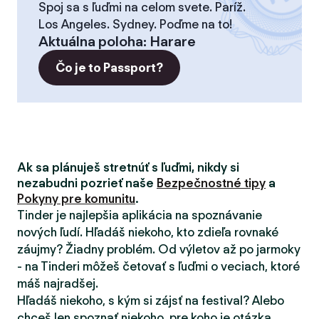
Spoj sa s ľuďmi na celom svete. Paríž.
Los Angeles. Sydney. Poďme na to!
Aktuálna poloha
:
Harare
Čo je to Passport?
Ak sa plánuješ stretnúť s ľuďmi, nikdy si
nezabudni pozrieť naše
Bezpečnostné tipy
a
Pokyny pre komunitu
.
Tinder je najlepšia aplikácia na spoznávanie
nových ľudí. Hľadáš niekoho, kto zdieľa rovnaké
záujmy? Žiadny problém. Od výletov až po jarmoky
- na Tinderi môžeš četovať s ľuďmi o veciach, ktoré
máš najradšej.
Hľadáš niekoho, s kým si zájsť na festival? Alebo
chceš len spoznať niekoho, pre koho je otázka