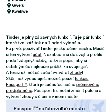
Gweru
Kwekwe
Tinder je plný zábavných funkcií. Tu je pár funkcií,
ktoré tvoj zážitok na Tinderi vylepšia.
Po prvé, používať Tinder je skutočne hračka. Musíš
si len vytvoriť
účet
. Nezabudni si do svojho profilu
pridať záujmy/hobby, fotky a popis, aby si
ostatným čo najlepšie priblížil/a svoje „ja“.
A teraz už môžeš začať vytvárať
zhody
!
Skôr, než vycestuješ, môžeš použiť
funkciu
Passport™
, ktorá je súčasťou nášho
prémiového
predplatného
. Passport ti umožní zmeniť polohu a
vytvoriť zhody s členmi v inom meste.
Passport™ na ľubovoľné miesto