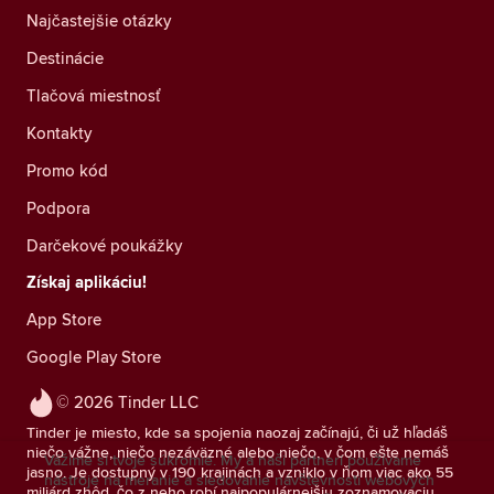
Najčastejšie otázky
Destinácie
Tlačová miestnosť
Kontakty
Promo kód
Podpora
Darčekové poukážky
Získaj aplikáciu!
App Store
Google Play Store
© 2026 Tinder LLC
Tinder je miesto, kde sa spojenia naozaj začínajú, či už hľadáš
niečo vážne, niečo nezáväzné alebo niečo, v čom ešte nemáš
Vážime si tvoje súkromie. My a naši partneri používame
jasno. Je dostupný v 190 krajinách a vzniklo v ňom viac ako 55
nástroje na meranie a sledovanie návštevnosti webových
miliárd zhôd, čo z neho robí najpopulárnejšiu zoznamovaciu