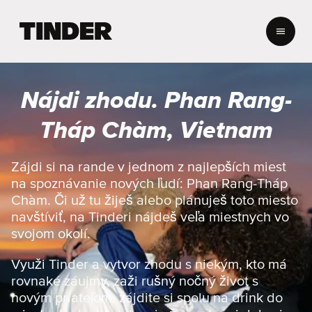
D
o
m
o
v
Nájdi zhodu. Phan Rang-
s
k
Tháp Chàm, Vietnam
á
o
b
Zájdi si na rande v jednom z najlepších miest
r
na spoznávanie nových ľudí: Phan Rang-Tháp
a
Chàm. Či už tu žiješ alebo plánuješ toto miesto
z
navštíviť, na Tinderi nájdeš veľa miestnych vo
o
svojom okolí.
v
k
a
Využi Tinder a vytvor zhodu s niekým, kto má
T
rovnaké záujmy, zaži rušný nočný život s
i
novým priateľom, zájdite si spolu na drink do
n