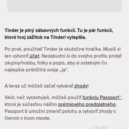
Tinder je plný zábavných funkcií. Tu je pár funkcií,
ktoré tvoj zážitok na Tinderi vylepšia.
Po prvé, používať Tinder je skutočne hračka. Musíš si
len vytvoriť
účet
. Nezabudni si do svojho profilu pridať
záujmy/hobby, fotky a popis, aby si ostatným čo
najlepšie priblížil/a svoje „ja“.
A teraz už môžeš začať vytvárať
zhody
!
Skôr, než vycestuješ, môžeš použiť
funkciu Passport™
,
ktorá je súčasťou nášho
prémiového predplatného
.
Passport ti umožní zmeniť polohu a vytvoriť zhody s
členmi v inom meste.