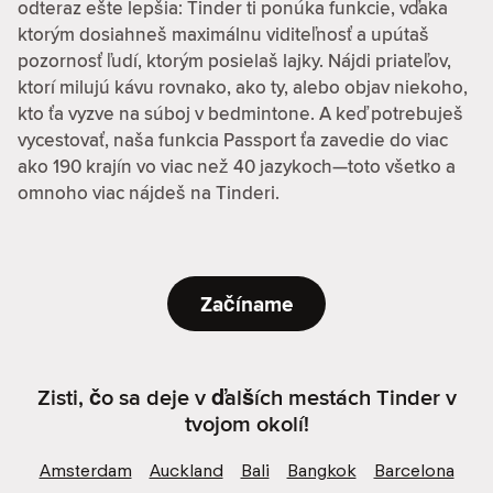
odteraz ešte lepšia: Tinder ti ponúka funkcie, vďaka
ktorým dosiahneš maximálnu viditeľnosť a upútaš
pozornosť ľudí, ktorým posielaš lajky. Nájdi priateľov,
ktorí milujú kávu rovnako, ako ty, alebo objav niekoho,
kto ťa vyzve na súboj v bedmintone. A keď potrebuješ
vycestovať, naša funkcia Passport ťa zavedie do viac
ako 190 krajín vo viac než 40 jazykoch—toto všetko a
omnoho viac nájdeš na Tinderi.
Začíname
Zisti, čo sa deje v ďalších mestách Tinder v
tvojom okolí!
Amsterdam
Auckland
Bali
Bangkok
Barcelona