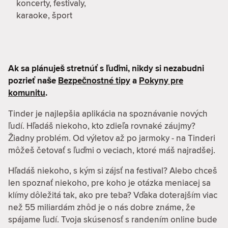
koncerty, festivaly,
karaoke, šport
Ak sa plánuješ stretnúť s ľuďmi, nikdy si nezabudni
pozrieť naše
Bezpečnostné tipy
a
Pokyny pre
komunitu
.
Tinder je najlepšia aplikácia na spoznávanie nových
ľudí. Hľadáš niekoho, kto zdieľa rovnaké záujmy?
Žiadny problém. Od výletov až po jarmoky - na Tinderi
môžeš četovať s ľuďmi o veciach, ktoré máš najradšej.
Hľadáš niekoho, s kým si zájsť na festival? Alebo chceš
len spoznať niekoho, pre koho je otázka meniacej sa
klímy dôležitá tak, ako pre teba? Vďaka doterajším viac
než 55 miliardám zhôd je o nás dobre známe, že
spájame ľudí. Tvoja skúsenosť s randením online bude