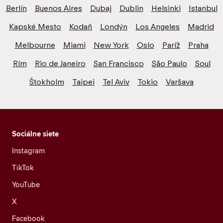
Berlín
Buenos Aires
Dubaj
Dublin
Helsinki
Istanbul
Kapské Mesto
Kodaň
Londýn
Los Angeles
Madrid
Melbourne
Miami
New York
Oslo
Paríž
Praha
Rím
Rio de Janeiro
San Francisco
São Paulo
Soul
Štokholm
Taipei
Tel Aviv
Tokio
Varšava
Sociálne siete
Instagram
TikTok
YouTube
X
Facebook