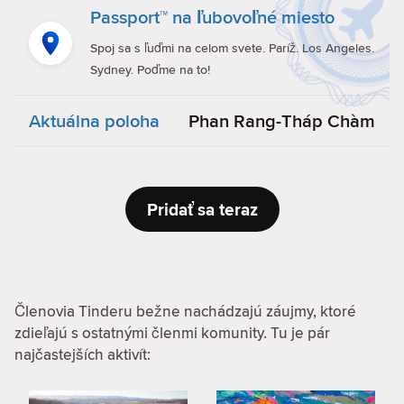
Passport™ na ľubovoľné miesto
Spoj sa s ľuďmi na celom svete. Paríž. Los Angeles.
Sydney. Poďme na to!
Aktuálna poloha
Phan Rang-Tháp Chàm
Pridať sa teraz
Členovia Tinderu bežne nachádzajú záujmy, ktoré
zdieľajú s ostatnými členmi komunity. Tu je pár
najčastejších aktivít: