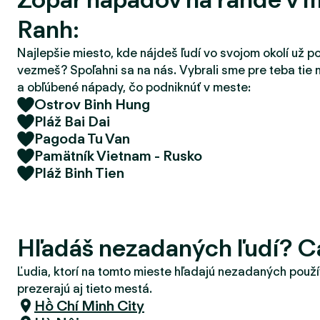
d
Ranh:
e
r
Najlepšie miesto, kde nájdeš ľudí vo svojom okolí už p
vezmeš? Spoľahni sa na nás. Vybrali sme pre teba tie 
a obľúbené nápady, čo podniknúť v meste:
Ostrov Binh Hung
Pláž Bai Dai
Pagoda Tu Van
Pamätník Vietnam - Rusko
Pláž Binh Tien
Hľadáš nezadaných ľudí? 
Ľudia, ktorí na tomto mieste hľadajú nezadaných použí
prezerajú aj tieto mestá.
Hồ Chí Minh City