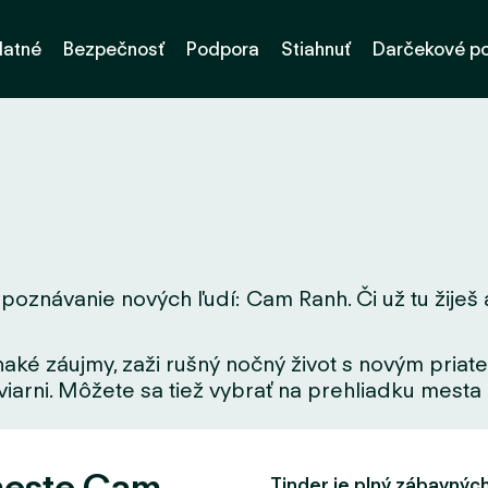
latné
Bezpečnosť
Podpora
Stiahnuť
Darčekové p
poznávanie nových ľudí: Cam Ranh. Či už tu žiješ a
aké záujmy, zaži rušný nočný život s novým priate
iarni. Môžete sa tiež vybrať na prehliadku mesta a
meste Cam
Tinder je plný zábavných f