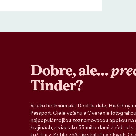
Dobre, ale…
pre
Tinder?
Vďaka funkciám ako Double date, Hudobný m
Passport, Ciele vzťahu a Overenie fotografiou
najpopulárnejšou zoznamovacou appkou na s
krajinách, s viac ako 55 miliardami zhôd od 
každou z týchto zhôd je skutočný človek. O to