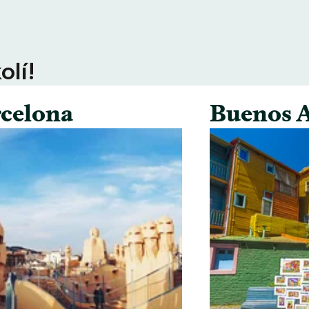
olí!
celona
Buenos A