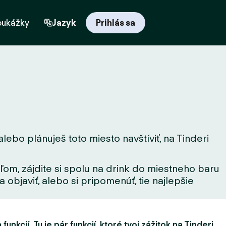
oukážky
Jazyk
Prihlás sa
lebo plánuješ toto miesto navštíviť, na Tinderi
ľom, zájdite si spolu na drink do miestneho baru
 objaviť, alebo si pripomenúť, tie najlepšie
unkcií. Tu je pár funkcií, ktoré tvoj zážitok na Tinderi