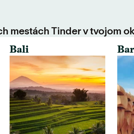
ších mestách Tinder v tvojom ok
Bali
Bar