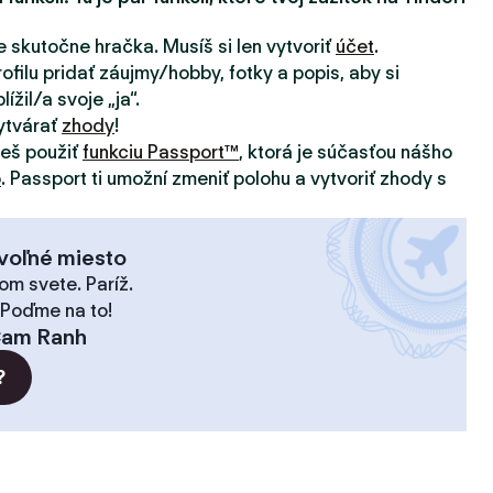
e skutočne hračka. Musíš si len vytvoriť
účet
.
ofilu pridať záujmy/hobby, fotky a popis, aby si
ížil/a svoje „ja“.
ytvárať
zhody
!
žeš použiť
funkciu Passport™
, ktorá je súčasťou nášho
o
. Passport ti umožní zmeniť polohu a vytvoriť zhody s
voľné miesto
om svete. Paríž.
 Poďme na to!
am Ranh
?