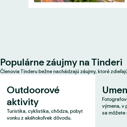
Populárne záujmy na Tinderi
Členovia Tinderu bežne nachádzajú záujmy, ktoré zdieľajú s
Outdoorové
Umen
aktivity
Fotografova
výmena, v 
Turistika, cyklistika, chôdza, pobyt
sa môžete 
vonku z akéhokoľvek dôvodu.