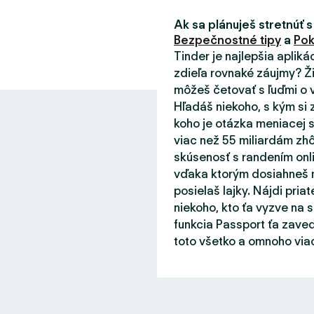
Ak sa plánuješ stretnúť s
Bezpečnostné tipy
a
Pok
Tinder je najlepšia aplik
zdieľa rovnaké záujmy? Ži
môžeš četovať s ľuďmi o v
Hľadáš niekoho, s kým si 
koho je otázka meniacej s
viac než 55 miliardám zhô
skúsenosť s randením onli
vďaka ktorým dosiahneš m
posielaš lajky. Nájdi priat
niekoho, kto ťa vyzve na 
funkcia Passport ťa zaved
toto všetko a omnoho viac