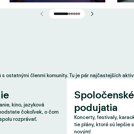
 ostatnými členmi komunity. Tu je pár najčastejších aktiví
ie
Spoločenské
podujatia
nie, kino, jazyková
podstate čokoľvek, o čom
Koncerty, festivaly, karao
spolu rozprávať.
tie plány, ktoré sú lepšie 
novým!