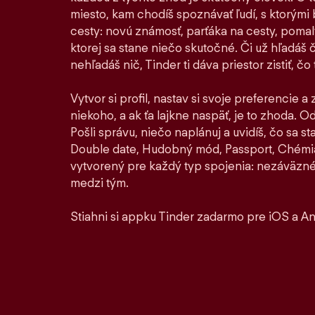
miesto, kam chodíš spoznávať ľudí, s ktorými by
cesty: novú známosť, parťáka na cesty, pomaly 
ktorej sa stane niečo skutočné. Či už hľadáš 
nehľadáš nič, Tinder ti dáva priestor zistiť, čo t
Vytvor si profil, nastav si svoje preferencie a
niekoho, a ak ťa lajkne naspäť, je to zhoda. Od 
Pošli správu, niečo naplánuj a uvidíš, čo sa 
Double date, Hudobný mód, Passport, Chémia
vytvorený pre každý typ spojenia: nezáväzné
medzi tým.
Stiahni si appku Tinder zadarmo pre iOS a An