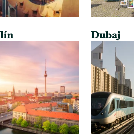
lín
Dubaj