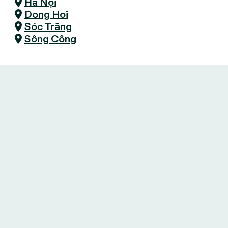
Hà Nội
Dong Hoi
Sóc Trăng
Sông Công