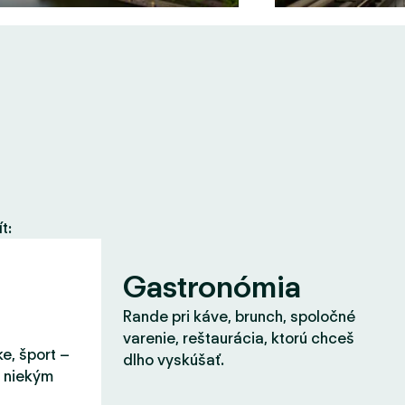
t:
Gastronómia
Rande pri káve, brunch, spoločné
varenie, reštaurácia, ktorú chceš
ke, šport –
dlho vyskúšať.
s niekým