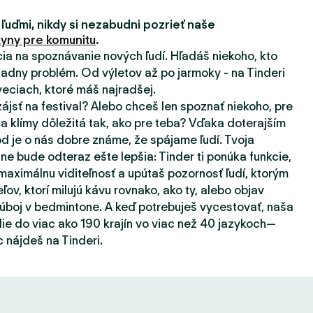
 ľuďmi, nikdy si nezabudni pozrieť naše
yny pre komunitu
.
ácia na spoznávanie nových ľudí. Hľadáš niekoho, kto
adny problém. Od výletov až po jarmoky - na Tinderi
eciach, ktoré máš najradšej.
zájsť na festival? Alebo chceš len spoznať niekoho, pre
a klímy dôležitá tak, ako pre teba? Vďaka doterajším
d je o nás dobre známe, že spájame ľudí. Tvoja
ne bude odteraz ešte lepšia: Tinder ti ponúka funkcie,
aximálnu viditeľnosť a upútaš pozornosť ľudí, ktorým
eľov, ktorí milujú kávu rovnako, ako ty, alebo objav
súboj v bedmintone. A keď potrebuješ vycestovať, naša
ie do viac ako 190 krajín vo viac než 40 jazykoch—
 nájdeš na Tinderi.