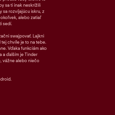
 sa ti inak neskrížili
sa rozvíjajúcu iskru, z
čokoľvek, alebo zatiaľ
i sedí.
 začni swajpovať. Lajkni
tej chvíle je to na tebe.
stane. Vďaka funkciám ako
 a ďalším je Tinder
, vážne alebo niečo
droid.