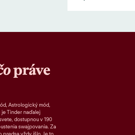
čo
práve
ód, Astrologický mód,
 je Tinder naďalej
vete, dostupnou v 190
spustenia swajpovania. Za
 predsa vždy išlo. Je to