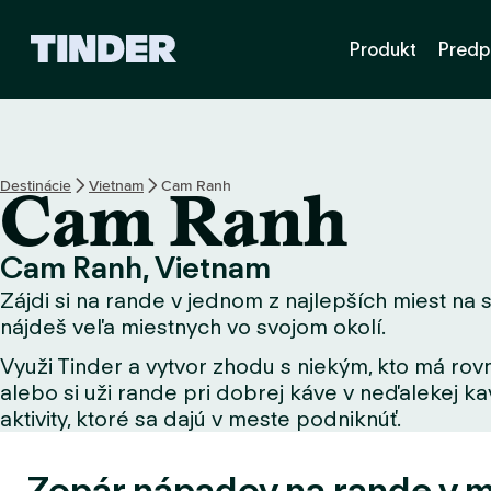
D
Produkt
Predp
o
m
o
v
s
k
Destinácie
Vietnam
Cam Ranh
Cam Ranh
á
o
b
Cam Ranh, Vietnam
r
Zájdi si na rande v jednom z najlepších miest na s
a
z
nájdeš veľa miestnych vo svojom okolí.
o
Využi Tinder a vytvor zhodu s niekým, kto má rovn
v
alebo si uži rande pri dobrej káve v neďalekej kav
k
a
aktivity, ktoré sa dajú v meste podniknúť.
T
i
Zopár nápadov na rande v 
n