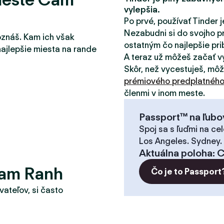
vylepšia.
Po prvé, používať Tinder j
Nezabudni si do svojho pr
oznáš. Kam ich však
ostatným čo najlepšie pribl
najlepšie miesta na rande
A teraz už môžeš začať v
Skôr, než vycestuješ, mô
prémiového predplatnéh
členmi v inom meste.
Passport™ na ľubo
Spoj sa s ľuďmi na cel
Los Angeles. Sydney.
Aktuálna poloha
:
C
Cam Ranh
Čo je to Passport
vateľov, si často