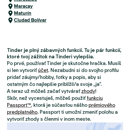
Maracay
Maturín
Ciudad Bolívar
Tinder je plný zábavných funkcií. Tu je pár funkcií,
ktoré tvoj zážitok na Tinderi vylepšia.
Po prvé, používať Tinder je skutočne hračka. Musíš
si len vytvoriť
účet
. Nezabudni si do svojho profilu
pridať záujmy/hobby, fotky a popis, aby si
ostatným čo najlepšie priblížil/a svoje „ja“.
A teraz už môžeš začať vytvárať
zhody
!
Skôr, než vycestuješ, môžeš použiť
funkciu
Passport™
, ktorá je súčasťou nášho
prémiového
predplatného
. Passport ti umožní zmeniť polohu a
vytvoriť zhody s členmi v inom meste.