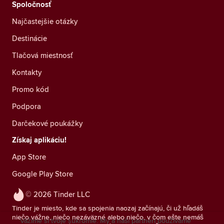
Spoločnosť
Najčastejšie otázky
Destinácie
Tlačová miestnosť
Kontakty
Promo kód
Podpora
Darčekové poukážky
Získaj aplikáciu!
App Store
Google Play Store
© 2026 Tinder LLC
Tinder je miesto, kde sa spojenia naozaj začínajú, či už hľadáš
niečo vážne, niečo nezáväzné alebo niečo, v čom ešte nemáš
Vážime si tvoje súkromie. My a naši partneri používame