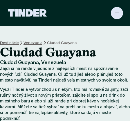
D
o
m
o
v
Destinácie
Venezuela
Ciudad Guayana
s
Ciudad Guayana
k
á
o
Ciudad Guayana, Venezuela
b
Zájdi si na rande v jednom z najlepších miest na spoznávanie
r
nových ľudí: Ciudad Guayana. Či už tu žiješ alebo plánuješ toto
a
miesto navštíviť, na Tinderi nájdeš veľa miestnych vo svojom okolí.
z
Využi Tinder a vytvor zhodu s niekým, kto má rovnaké záujmy, zaži
o
rušný nočný život s novým priateľom, zájdite si spolu na drink do
v
miestneho baru alebo si uži rande pri dobrej káve v neďalekej
k
kaviarni. Môžete sa tiež vybrať na prehliadku mesta a objaviť, alebo
a
si pripomenúť, tie najlepšie aktivity, ktoré sa dajú v meste
T
podniknúť.
i
n