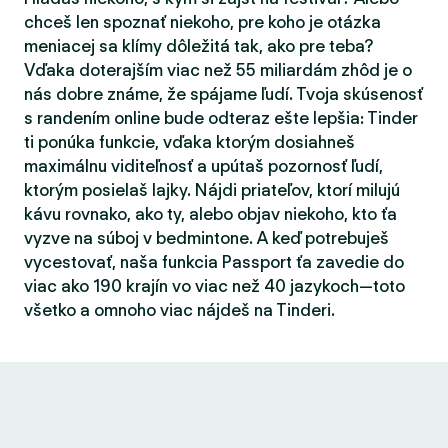
chceš len spoznať niekoho, pre koho je otázka
meniacej sa klímy dôležitá tak, ako pre teba?
Vďaka doterajším viac než 55 miliardám zhôd je o
nás dobre známe, že spájame ľudí. Tvoja skúsenosť
s randením online bude odteraz ešte lepšia: Tinder
ti ponúka funkcie, vďaka ktorým dosiahneš
maximálnu viditeľnosť a upútaš pozornosť ľudí,
ktorým posielaš lajky. Nájdi priateľov, ktorí milujú
kávu rovnako, ako ty, alebo objav niekoho, kto ťa
vyzve na súboj v bedmintone. A keď potrebuješ
vycestovať, naša funkcia Passport ťa zavedie do
viac ako 190 krajín vo viac než 40 jazykoch—toto
všetko a omnoho viac nájdeš na Tinderi.