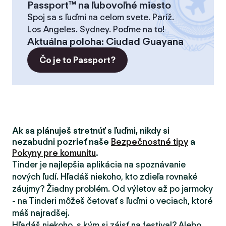
Passport™ na ľubovoľné miesto
Spoj sa s ľuďmi na celom svete. Paríž.
Los Angeles. Sydney. Poďme na to!
Aktuálna poloha
:
Ciudad Guayana
Čo je to Passport?
Ak sa plánuješ stretnúť s ľuďmi, nikdy si
nezabudni pozrieť naše
Bezpečnostné tipy
a
Pokyny pre komunitu
.
Tinder je najlepšia aplikácia na spoznávanie
nových ľudí. Hľadáš niekoho, kto zdieľa rovnaké
záujmy? Žiadny problém. Od výletov až po jarmoky
- na Tinderi môžeš četovať s ľuďmi o veciach, ktoré
máš najradšej.
Hľadáš niekoho, s kým si zájsť na festival? Alebo