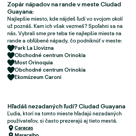
Zopár nápadov na rande v meste Ciudad
d
Guayana:
e
r
Najlepšie miesto, kde nájdeš ľudí vo svojom okolí
už poznáš. Kam ich však vezmeš? Spoľahni sa na
nás. Vybrali sme pre teba tie najlepšie miesta na
rande a obľúbené nápady, čo podniknúť v meste:
Park La Llovizna
Obchodné centrum Orinokia
Most Orinoquia
Obchodné centrum Orinokia
Ekomúzeum Caroni
Hľadáš nezadaných ľudí? Ciudad Guayana
Ľudia, ktorí na tomto mieste hľadajú nezadaných
používateľov, si často prezerajú aj tieto mestá.
Caracas
Maracaibo