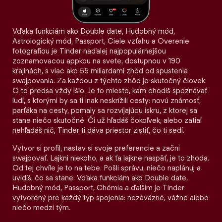
Vďaka funkciám ako Double date, Hudobný mód,
Astrologický mód, Passport, Ciele vzťahu a Overenie
fotografiou je Tinder naďalej najpopulárnejšou
zoznamovacou appkou na svete, dostupnou v 190
krajinách, s viac ako 55 miliardami zhôd od spustenia
swajpovania. Za každou z týchto zhôd je skutočný človek.
O to predsa vždy išlo. Je to miesto, kam chodíš spoznávať
ľudí, s ktorými by sa ti inak neskrížili cesty: novú známosť,
parťáka na cesty, pomaly sa rozvíjajúcu iskru, z ktorej sa
stane niečo skutočné. Či už hľadáš čokoľvek, alebo zatiaľ
nehľadáš nič, Tinder ti dáva priestor zistiť, čo ti sedí.
Vytvor si profil, nastav si svoje preferencie a začni
swajpovať. Lajkni niekoho, a ak ťa lajkne naspäť, je to zhoda.
Od tej chvíle je to na tebe. Pošli správu, niečo naplánuj a
uvidíš, čo sa stane. Vďaka funkciám ako Double date,
Hudobný mód, Passport, Chémia a ďalším je Tinder
vytvorený pre každý typ spojenia: nezáväzné, vážne alebo
niečo medzi tým.