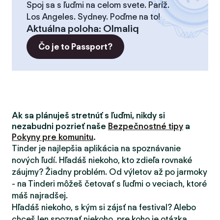
Spoj sa s ľuďmi na celom svete. Paríž.
Los Angeles. Sydney. Poďme na to!
Aktuálna poloha
:
Olmaliq
Čo je to Passport?
Ak sa plánuješ stretnúť s ľuďmi, nikdy si
nezabudni pozrieť naše
Bezpečnostné tipy
a
Pokyny pre komunitu
.
Tinder je najlepšia aplikácia na spoznávanie
nových ľudí. Hľadáš niekoho, kto zdieľa rovnaké
záujmy? Žiadny problém. Od výletov až po jarmoky
- na Tinderi môžeš četovať s ľuďmi o veciach, ktoré
máš najradšej.
Hľadáš niekoho, s kým si zájsť na festival? Alebo
chceš len spoznať niekoho, pre koho je otázka