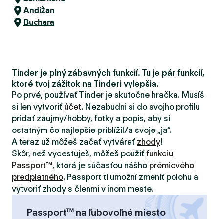
Andižan
Buchara
Tinder je plný zábavných funkcií. Tu je pár funkcií,
ktoré tvoj zážitok na Tinderi vylepšia.
Po prvé, používať Tinder je skutočne hračka. Musíš
si len vytvoriť
účet
. Nezabudni si do svojho profilu
pridať záujmy/hobby, fotky a popis, aby si
ostatným čo najlepšie priblížil/a svoje „ja“.
A teraz už môžeš začať vytvárať
zhody
!
Skôr, než vycestuješ, môžeš použiť
funkciu
Passport™
, ktorá je súčasťou nášho
prémiového
predplatného
. Passport ti umožní zmeniť polohu a
vytvoriť zhody s členmi v inom meste.
Passport™ na ľubovoľné miesto