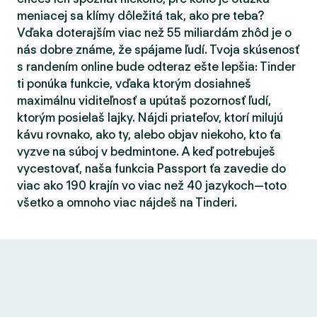
meniacej sa klímy dôležitá tak, ako pre teba?
Vďaka doterajším viac než 55 miliardám zhôd je o
nás dobre známe, že spájame ľudí. Tvoja skúsenosť
s randením online bude odteraz ešte lepšia: Tinder
ti ponúka funkcie, vďaka ktorým dosiahneš
maximálnu viditeľnosť a upútaš pozornosť ľudí,
ktorým posielaš lajky. Nájdi priateľov, ktorí milujú
kávu rovnako, ako ty, alebo objav niekoho, kto ťa
vyzve na súboj v bedmintone. A keď potrebuješ
vycestovať, naša funkcia Passport ťa zavedie do
viac ako 190 krajín vo viac než 40 jazykoch—toto
všetko a omnoho viac nájdeš na Tinderi.