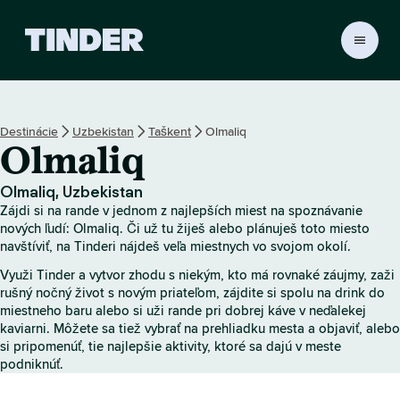
D
o
m
o
v
Destinácie
Uzbekistan
Taškent
Olmaliq
s
Olmaliq
k
á
o
Olmaliq, Uzbekistan
b
Zájdi si na rande v jednom z najlepších miest na spoznávanie
r
nových ľudí: Olmaliq. Či už tu žiješ alebo plánuješ toto miesto
a
navštíviť, na Tinderi nájdeš veľa miestnych vo svojom okolí.
z
Využi Tinder a vytvor zhodu s niekým, kto má rovnaké záujmy, zaži
o
rušný nočný život s novým priateľom, zájdite si spolu na drink do
v
miestneho baru alebo si uži rande pri dobrej káve v neďalekej
k
kaviarni. Môžete sa tiež vybrať na prehliadku mesta a objaviť, alebo
a
si pripomenúť, tie najlepšie aktivity, ktoré sa dajú v meste
T
podniknúť.
i
n