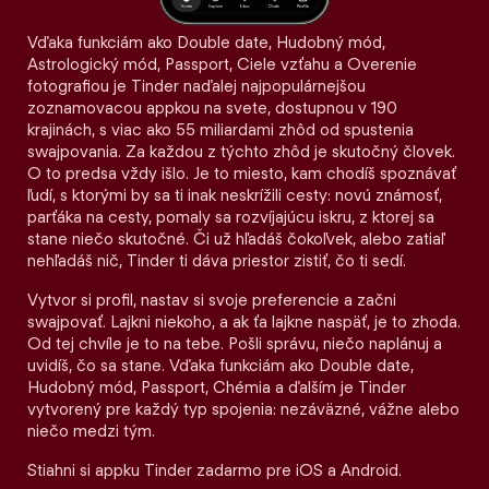
Vďaka funkciám ako Double date, Hudobný mód,
Astrologický mód, Passport, Ciele vzťahu a Overenie
fotografiou je Tinder naďalej najpopulárnejšou
zoznamovacou appkou na svete, dostupnou v 190
krajinách, s viac ako 55 miliardami zhôd od spustenia
swajpovania. Za každou z týchto zhôd je skutočný človek.
O to predsa vždy išlo. Je to miesto, kam chodíš spoznávať
ľudí, s ktorými by sa ti inak neskrížili cesty: novú známosť,
parťáka na cesty, pomaly sa rozvíjajúcu iskru, z ktorej sa
stane niečo skutočné. Či už hľadáš čokoľvek, alebo zatiaľ
nehľadáš nič, Tinder ti dáva priestor zistiť, čo ti sedí.
Vytvor si profil, nastav si svoje preferencie a začni
swajpovať. Lajkni niekoho, a ak ťa lajkne naspäť, je to zhoda.
Od tej chvíle je to na tebe. Pošli správu, niečo naplánuj a
uvidíš, čo sa stane. Vďaka funkciám ako Double date,
Hudobný mód, Passport, Chémia a ďalším je Tinder
vytvorený pre každý typ spojenia: nezáväzné, vážne alebo
niečo medzi tým.
Stiahni si appku Tinder zadarmo pre iOS a Android.