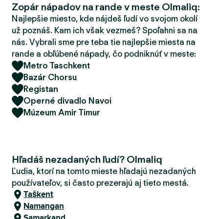
Zopár nápadov na rande v meste Olmaliq:
d
e
Najlepšie miesto, kde nájdeš ľudí vo svojom okolí
r
už poznáš. Kam ich však vezmeš? Spoľahni sa na
nás. Vybrali sme pre teba tie najlepšie miesta na
rande a obľúbené nápady, čo podniknúť v meste:
Metro Taschkent
Bazár Chorsu
Registan
Operné divadlo Navoi
Múzeum Amir Timur
Hľadáš nezadaných ľudí? Olmaliq
Ľudia, ktorí na tomto mieste hľadajú nezadaných
používateľov, si často prezerajú aj tieto mestá.
Taškent
Namangan
Samarkand