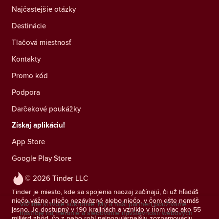
Najčastejšie otázky
Destinácie
Tlačová miestnosť
Kontakty
Promo kód
Podpora
Darčekové poukážky
Získaj aplikáciu!
App Store
Google Play Store
© 2026 Tinder LLC
Tinder je miesto, kde sa spojenia naozaj začínajú, či už hľadáš
niečo vážne, niečo nezáväzné alebo niečo, v čom ešte nemáš
Vážime si tvoje súkromie. My a naši partneri používame
jasno. Je dostupný v 190 krajinách a vzniklo v ňom viac ako 55
nástroje na meranie a sledovanie návštevnosti webových
miliárd zhôd, čo z neho robí najpopulárnejšiu zoznamovaciu