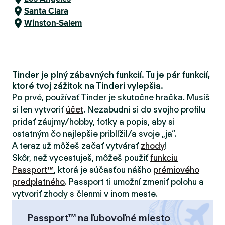
Santa Clara
Winston-Salem
Tinder je plný zábavných funkcií. Tu je pár funkcií,
ktoré tvoj zážitok na Tinderi vylepšia.
Po prvé, používať Tinder je skutočne hračka. Musíš
si len vytvoriť
účet
. Nezabudni si do svojho profilu
pridať záujmy/hobby, fotky a popis, aby si
ostatným čo najlepšie priblížil/a svoje „ja“.
A teraz už môžeš začať vytvárať
zhody
!
Skôr, než vycestuješ, môžeš použiť
funkciu
Passport™
, ktorá je súčasťou nášho
prémiového
predplatného
. Passport ti umožní zmeniť polohu a
vytvoriť zhody s členmi v inom meste.
Passport™ na ľubovoľné miesto