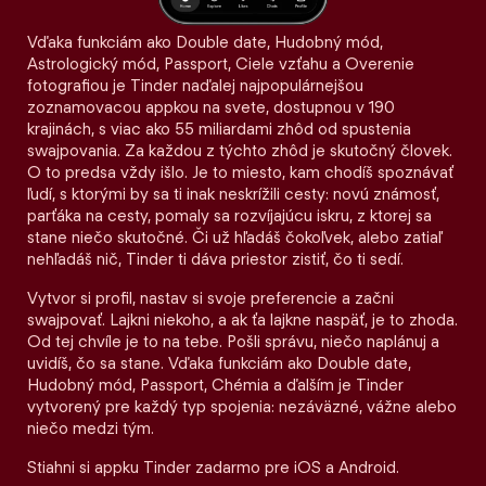
Vďaka funkciám ako Double date, Hudobný mód,
Astrologický mód, Passport, Ciele vzťahu a Overenie
fotografiou je Tinder naďalej najpopulárnejšou
zoznamovacou appkou na svete, dostupnou v 190
krajinách, s viac ako 55 miliardami zhôd od spustenia
swajpovania. Za každou z týchto zhôd je skutočný človek.
O to predsa vždy išlo. Je to miesto, kam chodíš spoznávať
ľudí, s ktorými by sa ti inak neskrížili cesty: novú známosť,
parťáka na cesty, pomaly sa rozvíjajúcu iskru, z ktorej sa
stane niečo skutočné. Či už hľadáš čokoľvek, alebo zatiaľ
nehľadáš nič, Tinder ti dáva priestor zistiť, čo ti sedí.
Vytvor si profil, nastav si svoje preferencie a začni
swajpovať. Lajkni niekoho, a ak ťa lajkne naspäť, je to zhoda.
Od tej chvíle je to na tebe. Pošli správu, niečo naplánuj a
uvidíš, čo sa stane. Vďaka funkciám ako Double date,
Hudobný mód, Passport, Chémia a ďalším je Tinder
vytvorený pre každý typ spojenia: nezáväzné, vážne alebo
niečo medzi tým.
Stiahni si appku Tinder zadarmo pre iOS a Android.