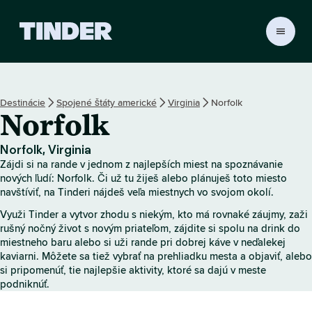
D
o
m
o
v
Destinácie
Spojené štáty americké
Virginia
Norfolk
s
Norfolk
k
á
o
Norfolk, Virginia
b
Zájdi si na rande v jednom z najlepších miest na spoznávanie
r
nových ľudí: Norfolk. Či už tu žiješ alebo plánuješ toto miesto
a
navštíviť, na Tinderi nájdeš veľa miestnych vo svojom okolí.
z
Využi Tinder a vytvor zhodu s niekým, kto má rovnaké záujmy, zaži
o
rušný nočný život s novým priateľom, zájdite si spolu na drink do
v
miestneho baru alebo si uži rande pri dobrej káve v neďalekej
k
kaviarni. Môžete sa tiež vybrať na prehliadku mesta a objaviť, alebo
a
si pripomenúť, tie najlepšie aktivity, ktoré sa dajú v meste
T
podniknúť.
i
n