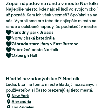
Zopár nápadov na rande v meste Norfolk:
d
e
Najlepšie miesto, kde nájdeš ľudí vo svojom okolí
r
už poznáš. Kam ich však vezmeš? Spoľahni sa na
nás. Vybrali sme pre teba tie najlepšie miesta na
rande a obľúbené nápady, čo podniknúť v meste:
Národný park Broads
Norwichská katedrála
Záhrada starej fary v East Rustone
Pobrežná cesta Norfolk
Oxburgh Hall
Hľadáš nezadaných ľudí? Norfolk
Ľudia, ktorí na tomto mieste hľadajú nezadaných
používateľov, si často prezerajú aj tieto mestá.
New York
Alexandria
Los Angeles