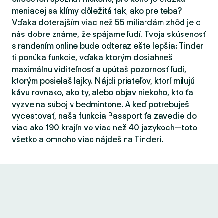
meniacej sa klímy dôležitá tak, ako pre teba?
Vďaka doterajším viac než 55 miliardám zhôd je o
nás dobre známe, že spájame ľudí. Tvoja skúsenosť
s randením online bude odteraz ešte lepšia: Tinder
ti ponúka funkcie, vďaka ktorým dosiahneš
maximálnu viditeľnosť a upútaš pozornosť ľudí,
ktorým posielaš lajky. Nájdi priateľov, ktorí milujú
kávu rovnako, ako ty, alebo objav niekoho, kto ťa
vyzve na súboj v bedmintone. A keď potrebuješ
vycestovať, naša funkcia Passport ťa zavedie do
viac ako 190 krajín vo viac než 40 jazykoch—toto
všetko a omnoho viac nájdeš na Tinderi.