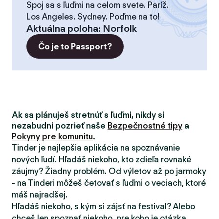
Spoj sa s ľuďmi na celom svete. Paríž.
Los Angeles. Sydney. Poďme na to!
Aktuálna poloha
:
Norfolk
Čo je to Passport?
Ak sa plánuješ stretnúť s ľuďmi, nikdy si
nezabudni pozrieť naše
Bezpečnostné tipy
a
Pokyny pre komunitu
.
Tinder je najlepšia aplikácia na spoznávanie
nových ľudí. Hľadáš niekoho, kto zdieľa rovnaké
záujmy? Žiadny problém. Od výletov až po jarmoky
- na Tinderi môžeš četovať s ľuďmi o veciach, ktoré
máš najradšej.
Hľadáš niekoho, s kým si zájsť na festival? Alebo
chceš len spoznať niekoho, pre koho je otázka