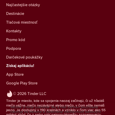
Najčastejšie otázky
Destinácie
Tlačová miestnosť
Kontakty
Promo kód
Podpora
Darčekové poukážky
Získaj aplikáciu!
App Store
Google Play Store
© 2026 Tinder LLC
Tinder je miesto, kde sa spojenia naozaj začínajú, či už hľadáš
niečo vážne, niečo nezáväzné alebo niečo, v čom ešte nemáš
Vážime si tvoje súkromie. My a naši partneri používame
jasno. Je dostupný v 190 krajinách a vzniklo v ňom viac ako 55
nástroje na meranie a sledovanie návštevnosti webových
miliárd zhôd, čo z neho robí najpopulárnejšiu zoznamovaciu