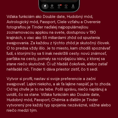
Vďaka funkciám ako Double date, Hudobný mód,
Astrologický mód, Passport, Ciele vzťahu a Overenie
fotografiou je Tinder naďalej najpopulárnejšou
zoznamovacou appkou na svete, dostupnou v 190
krajinách, s viac ako 55 miliardami zhôd od spustenia
swajpovania. Za každou z týchto zhôd je skutočný človek.
O to predsa vždy išlo. Je to miesto, kam chodíš spoznávať
ľudí, s ktorými by sa ti inak neskrížili cesty: novú známosť,
parťáka na cesty, pomaly sa rozvíjajúcu iskru, z ktorej sa
stane niečo skutočné. Či už hľadáš čokoľvek, alebo zatiaľ
nehľadáš nič, Tinder ti dáva priestor zistiť, čo ti sedí.
Vytvor si profil, nastav si svoje preferencie a začni
swajpovať. Lajkni niekoho, a ak ťa lajkne naspäť, je to zhoda.
Od tej chvíle je to na tebe. Pošli správu, niečo naplánuj a
uvidíš, čo sa stane. Vďaka funkciám ako Double date,
Hudobný mód, Passport, Chémia a ďalším je Tinder
vytvorený pre každý typ spojenia: nezáväzné, vážne alebo
niečo medzi tým.