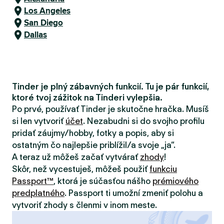
Los Angeles
San Diego
Dallas
Tinder je plný zábavných funkcií. Tu je pár funkcií,
ktoré tvoj zážitok na Tinderi vylepšia.
Po prvé, používať Tinder je skutočne hračka. Musíš
si len vytvoriť
účet
. Nezabudni si do svojho profilu
pridať záujmy/hobby, fotky a popis, aby si
ostatným čo najlepšie priblížil/a svoje „ja“.
A teraz už môžeš začať vytvárať
zhody
!
Skôr, než vycestuješ, môžeš použiť
funkciu
Passport™
, ktorá je súčasťou nášho
prémiového
predplatného
. Passport ti umožní zmeniť polohu a
vytvoriť zhody s členmi v inom meste.