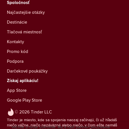
Spoločnosť
Najčastejšie otázky
Destinácie
Tlačová miestnosť
Kontakty
Promo kód
Podpora
Darčekové poukážky
Získaj aplikáciu!
App Store
Google Play Store
© 2026 Tinder LLC
Tinder je miesto, kde sa spojenia naozaj začínajú, či už hľadáš
niečo vážne, niečo nezáväzné alebo niečo, v čom ešte nemáš
Vážime si tvoje súkromie. My a naši partneri používame