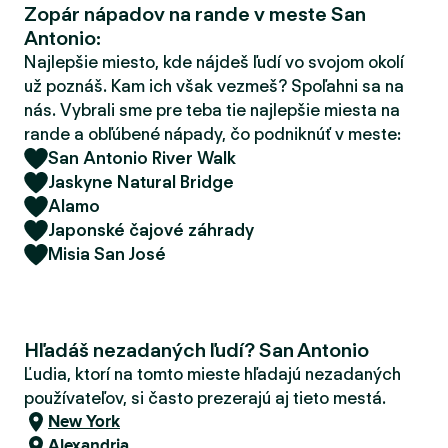
Zopár nápadov na rande v meste San
d
Antonio:
e
r
Najlepšie miesto, kde nájdeš ľudí vo svojom okolí
už poznáš. Kam ich však vezmeš? Spoľahni sa na
nás. Vybrali sme pre teba tie najlepšie miesta na
rande a obľúbené nápady, čo podniknúť v meste:
San Antonio River Walk
Jaskyne Natural Bridge
Alamo
Japonské čajové záhrady
Misia San José
Hľadáš nezadaných ľudí? San Antonio
Ľudia, ktorí na tomto mieste hľadajú nezadaných
používateľov, si často prezerajú aj tieto mestá.
New York
Alexandria