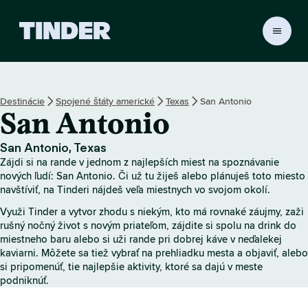
D
o
m
o
v
Destinácie
Spojené štáty americké
Texas
San Antonio
s
San Antonio
k
á
o
San Antonio, Texas
b
Zájdi si na rande v jednom z najlepších miest na spoznávanie
r
nových ľudí: San Antonio. Či už tu žiješ alebo plánuješ toto miesto
a
navštíviť, na Tinderi nájdeš veľa miestnych vo svojom okolí.
z
Využi Tinder a vytvor zhodu s niekým, kto má rovnaké záujmy, zaži
o
rušný nočný život s novým priateľom, zájdite si spolu na drink do
v
miestneho baru alebo si uži rande pri dobrej káve v neďalekej
k
kaviarni. Môžete sa tiež vybrať na prehliadku mesta a objaviť, alebo
a
si pripomenúť, tie najlepšie aktivity, ktoré sa dajú v meste
T
podniknúť.
i
n