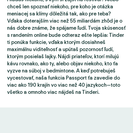
chceš len spoznať niekoho, pre koho je otázka
meniacej sa klímy dôležitá tak, ako pre teba?
Vďaka doterajším viac než 55 miliardám zhôd je o
nás dobre známe, že spájame ľudí. Tvoja skúsenosť
s randením online bude odteraz ešte lepšia: Tinder
ti ponúka funkcie, vďaka ktorým dosiahneš
maximálnu viditeľnosť a upútaš pozornosť ľudí,
ktorým posielaš lajky. Nájdi priateľov, ktorí milujú
kávu rovnako, ako ty, alebo objav niekoho, kto ťa
vyzve na súboj v bedmintone. A keď potrebuješ
vycestovať, naša funkcia Passport ťa zavedie do
viac ako 190 krajín vo viac než 40 jazykoch—toto
všetko a omnoho viac nájdeš na Tinderi.