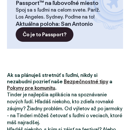
Passport™ na ľubovoľné miesto
Spoj sa s ľuďmi na celom svete. Paríž.
Los Angeles. Sydney. Poďme na to!
Aktuálna poloha
:
San Antonio
Čo je to Passport?
Ak sa plánuješ stretnúť s ľuďmi, nikdy si
nezabudni pozrieť naše
Bezpečnostné tipy
a
Pokyny pre komunitu
.
Tinder je najlepšia aplikácia na spoznávanie
nových ľudí. Hľadáš niekoho, kto zdieľa rovnaké
záujmy? Žiadny problém. Od výletov až po jarmoky
- na Tinderi môžeš četovať s ľuďmi o veciach, ktoré
máš najradšej.
Hľadáš niekoho, s kým si zájsť na festival? Alebo