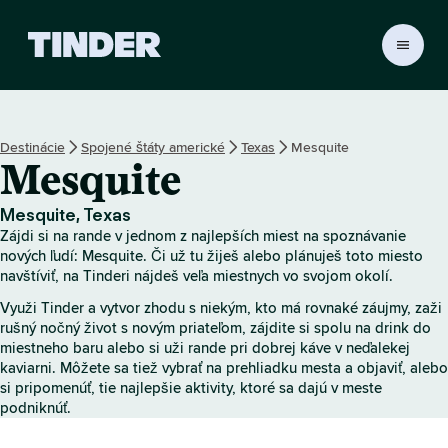
D
o
m
o
v
Destinácie
Spojené štáty americké
Texas
Mesquite
s
Mesquite
k
á
o
Mesquite, Texas
b
Zájdi si na rande v jednom z najlepších miest na spoznávanie
r
nových ľudí: Mesquite. Či už tu žiješ alebo plánuješ toto miesto
a
navštíviť, na Tinderi nájdeš veľa miestnych vo svojom okolí.
z
Využi Tinder a vytvor zhodu s niekým, kto má rovnaké záujmy, zaži
o
rušný nočný život s novým priateľom, zájdite si spolu na drink do
v
miestneho baru alebo si uži rande pri dobrej káve v neďalekej
k
kaviarni. Môžete sa tiež vybrať na prehliadku mesta a objaviť, alebo
a
si pripomenúť, tie najlepšie aktivity, ktoré sa dajú v meste
T
podniknúť.
i
n