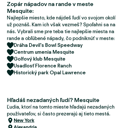
Zopár nápadov na rande v meste
d
Mesquite:
e
r
Najlepšie miesto, kde nájdeš ľudí vo svojom okolí
už poznáš. Kam ich však vezmeš? Spoľahni sa na
nás. Vybrali sme pre teba tie najlepšie miesta na
rande a obľúbené nápady, čo podniknúť v meste:
Dráha Devil's Bowl Speedway
Centrum umenia Mesquite
Golfový klub Mesquite
Usadlosť Florence Ranch
Historický park Opal Lawrence
Hľadáš nezadaných ľudí? Mesquite
Ľudia, ktorí na tomto mieste hľadajú nezadaných
používateľov, si často prezerajú aj tieto mestá.
New York
Alexandria