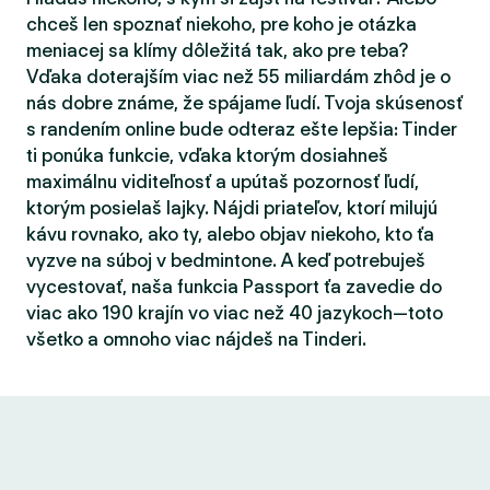
chceš len spoznať niekoho, pre koho je otázka
meniacej sa klímy dôležitá tak, ako pre teba?
Vďaka doterajším viac než 55 miliardám zhôd je o
nás dobre známe, že spájame ľudí. Tvoja skúsenosť
s randením online bude odteraz ešte lepšia: Tinder
ti ponúka funkcie, vďaka ktorým dosiahneš
maximálnu viditeľnosť a upútaš pozornosť ľudí,
ktorým posielaš lajky. Nájdi priateľov, ktorí milujú
kávu rovnako, ako ty, alebo objav niekoho, kto ťa
vyzve na súboj v bedmintone. A keď potrebuješ
vycestovať, naša funkcia Passport ťa zavedie do
viac ako 190 krajín vo viac než 40 jazykoch—toto
všetko a omnoho viac nájdeš na Tinderi.