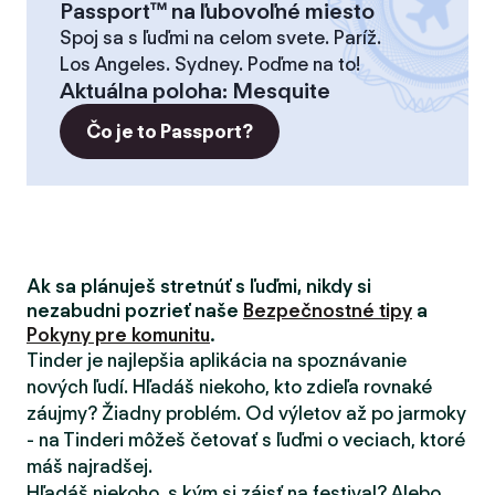
Passport™ na ľubovoľné miesto
Spoj sa s ľuďmi na celom svete. Paríž.
Los Angeles. Sydney. Poďme na to!
Aktuálna poloha
:
Mesquite
Čo je to Passport?
Ak sa plánuješ stretnúť s ľuďmi, nikdy si
nezabudni pozrieť naše
Bezpečnostné tipy
a
Pokyny pre komunitu
.
Tinder je najlepšia aplikácia na spoznávanie
nových ľudí. Hľadáš niekoho, kto zdieľa rovnaké
záujmy? Žiadny problém. Od výletov až po jarmoky
- na Tinderi môžeš četovať s ľuďmi o veciach, ktoré
máš najradšej.
Hľadáš niekoho, s kým si zájsť na festival? Alebo