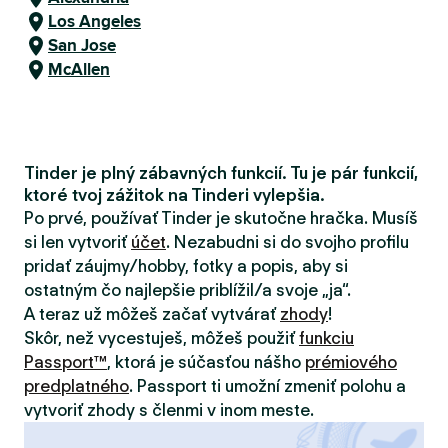
Los Angeles
San Jose
McAllen
Tinder je plný zábavných funkcií. Tu je pár funkcií,
ktoré tvoj zážitok na Tinderi vylepšia.
Po prvé, používať Tinder je skutočne hračka. Musíš
si len vytvoriť
účet
. Nezabudni si do svojho profilu
pridať záujmy/hobby, fotky a popis, aby si
ostatným čo najlepšie priblížil/a svoje „ja“.
A teraz už môžeš začať vytvárať
zhody
!
Skôr, než vycestuješ, môžeš použiť
funkciu
Passport™
, ktorá je súčasťou nášho
prémiového
predplatného
. Passport ti umožní zmeniť polohu a
vytvoriť zhody s členmi v inom meste.