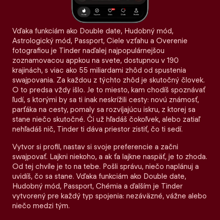
Vďaka funkciám ako Double date, Hudobný mód,
Astrologický mód, Passport, Ciele vzťahu a Overenie
fotografiou je Tinder naďalej najpopulárnejšou
zoznamovacou appkou na svete, dostupnou v 190
krajinách, s viac ako 55 miliardami zhôd od spustenia
swajpovania. Za každou z týchto zhôd je skutočný človek.
O to predsa vždy išlo. Je to miesto, kam chodíš spoznávať
ľudí, s ktorými by sa ti inak neskrížili cesty: novú známosť,
parťáka na cesty, pomaly sa rozvíjajúcu iskru, z ktorej sa
stane niečo skutočné. Či už hľadáš čokoľvek, alebo zatiaľ
nehľadáš nič, Tinder ti dáva priestor zistiť, čo ti sedí.
Vytvor si profil, nastav si svoje preferencie a začni
swajpovať. Lajkni niekoho, a ak ťa lajkne naspäť, je to zhoda.
Od tej chvíle je to na tebe. Pošli správu, niečo naplánuj a
uvidíš, čo sa stane. Vďaka funkciám ako Double date,
Hudobný mód, Passport, Chémia a ďalším je Tinder
vytvorený pre každý typ spojenia: nezáväzné, vážne alebo
niečo medzi tým.