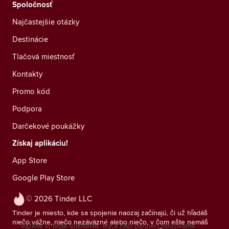
Spoločnosť
Najčastejšie otázky
Destinácie
Tlačová miestnosť
Kontakty
Promo kód
Podpora
Darčekové poukážky
Získaj aplikáciu!
App Store
Google Play Store
© 2026 Tinder LLC
Tinder je miesto, kde sa spojenia naozaj začínajú, či už hľadáš
niečo vážne, niečo nezáväzné alebo niečo, v čom ešte nemáš
Vážime si tvoje súkromie. My a naši partneri používame