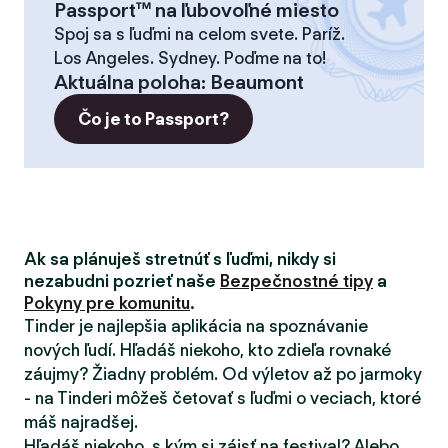
Passport™ na ľubovoľné miesto
Spoj sa s ľuďmi na celom svete. Paríž.
Los Angeles. Sydney. Poďme na to!
Aktuálna poloha
:
Beaumont
Čo je to Passport?
Ak sa plánuješ stretnúť s ľuďmi, nikdy si
nezabudni pozrieť naše
Bezpečnostné tipy
a
Pokyny pre komunitu
.
Tinder je najlepšia aplikácia na spoznávanie
nových ľudí. Hľadáš niekoho, kto zdieľa rovnaké
záujmy? Žiadny problém. Od výletov až po jarmoky
- na Tinderi môžeš četovať s ľuďmi o veciach, ktoré
máš najradšej.
Hľadáš niekoho, s kým si zájsť na festival? Alebo