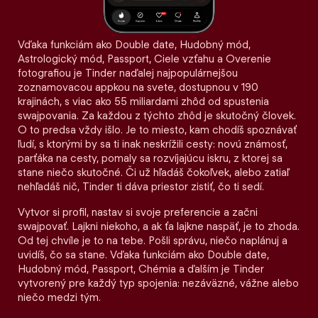
Vďaka funkciám ako Double date, Hudobný mód,
Astrologický mód, Passport, Ciele vzťahu a Overenie
fotografiou je Tinder naďalej najpopulárnejšou
zoznamovacou appkou na svete, dostupnou v 190
krajinách, s viac ako 55 miliardami zhôd od spustenia
swajpovania. Za každou z týchto zhôd je skutočný človek.
O to predsa vždy išlo. Je to miesto, kam chodíš spoznávať
ľudí, s ktorými by sa ti inak neskrížili cesty: novú známosť,
parťáka na cesty, pomaly sa rozvíjajúcu iskru, z ktorej sa
stane niečo skutočné. Či už hľadáš čokoľvek, alebo zatiaľ
nehľadáš nič, Tinder ti dáva priestor zistiť, čo ti sedí.
Vytvor si profil, nastav si svoje preferencie a začni
swajpovať. Lajkni niekoho, a ak ťa lajkne naspäť, je to zhoda.
Od tej chvíle je to na tebe. Pošli správu, niečo naplánuj a
uvidíš, čo sa stane. Vďaka funkciám ako Double date,
Hudobný mód, Passport, Chémia a ďalším je Tinder
vytvorený pre každý typ spojenia: nezáväzné, vážne alebo
niečo medzi tým.