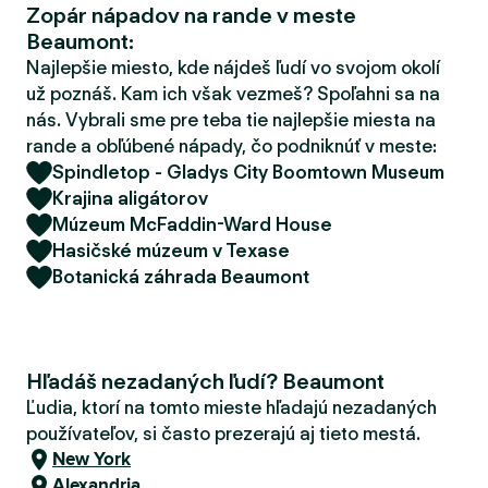
Zopár nápadov na rande v meste
d
Beaumont:
e
r
Najlepšie miesto, kde nájdeš ľudí vo svojom okolí
už poznáš. Kam ich však vezmeš? Spoľahni sa na
nás. Vybrali sme pre teba tie najlepšie miesta na
rande a obľúbené nápady, čo podniknúť v meste:
Spindletop - Gladys City Boomtown Museum
Krajina aligátorov
Múzeum McFaddin-Ward House
Hasičské múzeum v Texase
Botanická záhrada Beaumont
Hľadáš nezadaných ľudí? Beaumont
Ľudia, ktorí na tomto mieste hľadajú nezadaných
používateľov, si často prezerajú aj tieto mestá.
New York
Alexandria