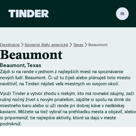
D
o
m
o
v
Destinácie
Spojené štáty americké
Texas
Beaumont
s
Beaumont
k
á
o
Beaumont, Texas
b
Zájdi si na rande v jednom z najlepších miest na spoznávanie
r
nových ľudí: Beaumont. Či už tu žiješ alebo plánuješ toto miesto
a
navštíviť, na Tinderi nájdeš veľa miestnych vo svojom okolí.
z
Využi Tinder a vytvor zhodu s niekým, kto má rovnaké záujmy, zaži
o
rušný nočný život s novým priateľom, zájdite si spolu na drink do
v
miestneho baru alebo si uži rande pri dobrej káve v neďalekej
k
kaviarni. Môžete sa tiež vybrať na prehliadku mesta a objaviť, alebo
a
si pripomenúť, tie najlepšie aktivity, ktoré sa dajú v meste
T
podniknúť.
i
n