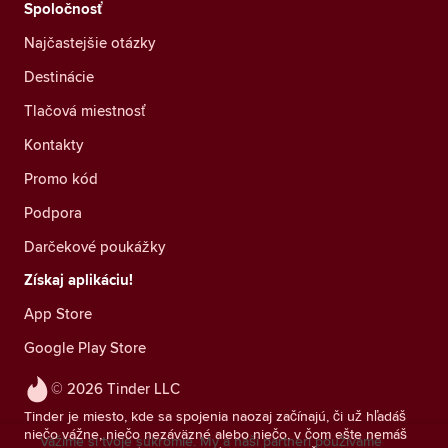
Spoločnosť
Najčastejšie otázky
Destinácie
Tlačová miestnosť
Kontakty
Promo kód
Podpora
Darčekové poukážky
Získaj aplikáciu!
App Store
Google Play Store
© 2026 Tinder LLC
Tinder je miesto, kde sa spojenia naozaj začínajú, či už hľadáš
niečo vážne, niečo nezáväzné alebo niečo, v čom ešte nemáš
Vážime si tvoje súkromie. My a naši partneri používame