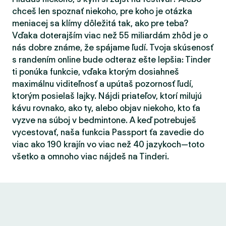
chceš len spoznať niekoho, pre koho je otázka
meniacej sa klímy dôležitá tak, ako pre teba?
Vďaka doterajším viac než 55 miliardám zhôd je o
nás dobre známe, že spájame ľudí. Tvoja skúsenosť
s randením online bude odteraz ešte lepšia: Tinder
ti ponúka funkcie, vďaka ktorým dosiahneš
maximálnu viditeľnosť a upútaš pozornosť ľudí,
ktorým posielaš lajky. Nájdi priateľov, ktorí milujú
kávu rovnako, ako ty, alebo objav niekoho, kto ťa
vyzve na súboj v bedmintone. A keď potrebuješ
vycestovať, naša funkcia Passport ťa zavedie do
viac ako 190 krajín vo viac než 40 jazykoch—toto
všetko a omnoho viac nájdeš na Tinderi.