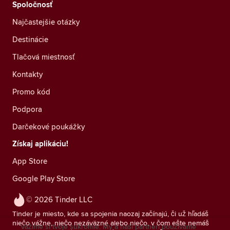
Spoločnosť
Najčastejšie otázky
Destinácie
Tlačová miestnosť
Kontakty
Promo kód
Podpora
Darčekové poukážky
Získaj aplikáciu!
App Store
Google Play Store
© 2026 Tinder LLC
Tinder je miesto, kde sa spojenia naozaj začínajú, či už hľadáš
niečo vážne, niečo nezáväzné alebo niečo, v čom ešte nemáš
Vážime si tvoje súkromie. My a naši partneri používame