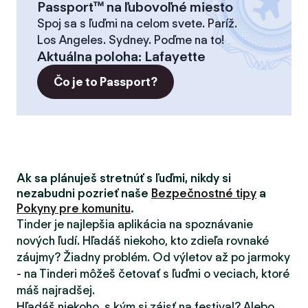
Passport™ na ľubovoľné miesto
Spoj sa s ľuďmi na celom svete. Paríž.
Los Angeles. Sydney. Poďme na to!
Aktuálna poloha
:
Lafayette
Čo je to Passport?
Ak sa plánuješ stretnúť s ľuďmi, nikdy si
nezabudni pozrieť naše
Bezpečnostné tipy
a
Pokyny pre komunitu
.
Tinder je najlepšia aplikácia na spoznávanie
nových ľudí. Hľadáš niekoho, kto zdieľa rovnaké
záujmy? Žiadny problém. Od výletov až po jarmoky
- na Tinderi môžeš četovať s ľuďmi o veciach, ktoré
máš najradšej.
Hľadáš niekoho, s kým si zájsť na festival? Alebo