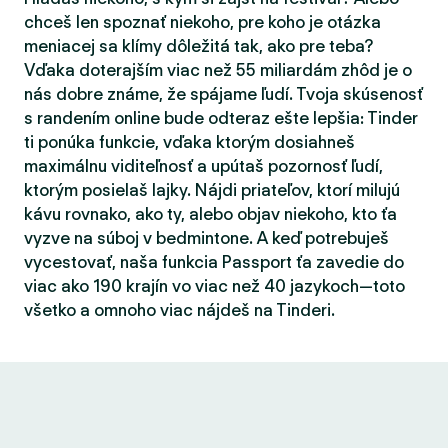
chceš len spoznať niekoho, pre koho je otázka
meniacej sa klímy dôležitá tak, ako pre teba?
Vďaka doterajším viac než 55 miliardám zhôd je o
nás dobre známe, že spájame ľudí. Tvoja skúsenosť
s randením online bude odteraz ešte lepšia: Tinder
ti ponúka funkcie, vďaka ktorým dosiahneš
maximálnu viditeľnosť a upútaš pozornosť ľudí,
ktorým posielaš lajky. Nájdi priateľov, ktorí milujú
kávu rovnako, ako ty, alebo objav niekoho, kto ťa
vyzve na súboj v bedmintone. A keď potrebuješ
vycestovať, naša funkcia Passport ťa zavedie do
viac ako 190 krajín vo viac než 40 jazykoch—toto
všetko a omnoho viac nájdeš na Tinderi.