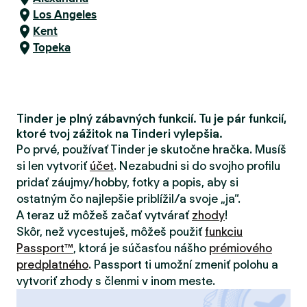
Los Angeles
Kent
Topeka
Tinder je plný zábavných funkcií. Tu je pár funkcií,
ktoré tvoj zážitok na Tinderi vylepšia.
Po prvé, používať Tinder je skutočne hračka. Musíš
si len vytvoriť
účet
. Nezabudni si do svojho profilu
pridať záujmy/hobby, fotky a popis, aby si
ostatným čo najlepšie priblížil/a svoje „ja“.
A teraz už môžeš začať vytvárať
zhody
!
Skôr, než vycestuješ, môžeš použiť
funkciu
Passport™
, ktorá je súčasťou nášho
prémiového
predplatného
. Passport ti umožní zmeniť polohu a
vytvoriť zhody s členmi v inom meste.