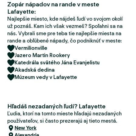
Zopár nápadov na rande v meste
d
Lafayette:
e
r
Najlepšie miesto, kde nájdeš ľudí vo svojom okolí
už poznáš. Kam ich však vezmeš? Spoľahni sa na
nás. Vybrali sme pre teba tie najlepšie miesta na
rande a obľúbené nápady, čo podniknúť v meste:
Vermilionville
Jazero Martin Rookery
Katedrála svätého Jána Evanjelistu
Akadská dedina
Múzeum vedy v Lafayette
Hľadáš nezadaných ľudí? Lafayette
Ľudia, ktorí na tomto mieste hľadajú nezadaných
používateľov, si často prezerajú aj tieto mestá.
New York
Alexandria