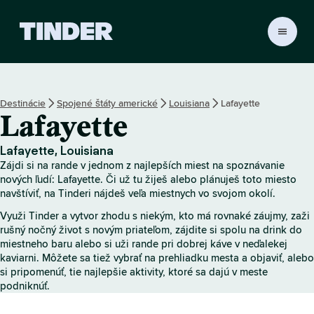
D
o
m
o
v
Destinácie
Spojené štáty americké
Louisiana
Lafayette
s
Lafayette
k
á
o
Lafayette, Louisiana
b
Zájdi si na rande v jednom z najlepších miest na spoznávanie
r
nových ľudí: Lafayette. Či už tu žiješ alebo plánuješ toto miesto
a
navštíviť, na Tinderi nájdeš veľa miestnych vo svojom okolí.
z
Využi Tinder a vytvor zhodu s niekým, kto má rovnaké záujmy, zaži
o
rušný nočný život s novým priateľom, zájdite si spolu na drink do
v
miestneho baru alebo si uži rande pri dobrej káve v neďalekej
k
kaviarni. Môžete sa tiež vybrať na prehliadku mesta a objaviť, alebo
a
si pripomenúť, tie najlepšie aktivity, ktoré sa dajú v meste
T
podniknúť.
i
n