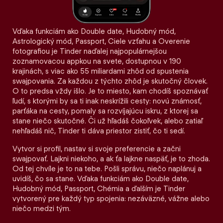
Vďaka funkciám ako Double date, Hudobný mód,
Astrologický mód, Passport, Ciele vzťahu a Overenie
fotografiou je Tinder naďalej najpopulárnejšou
zoznamovacou appkou na svete, dostupnou v 190
krajinách, s viac ako 55 miliardami zhôd od spustenia
swajpovania. Za každou z týchto zhôd je skutočný človek.
O to predsa vždy išlo. Je to miesto, kam chodíš spoznávať
ľudí, s ktorými by sa ti inak neskrížili cesty: novú známosť,
parťáka na cesty, pomaly sa rozvíjajúcu iskru, z ktorej sa
stane niečo skutočné. Či už hľadáš čokoľvek, alebo zatiaľ
nehľadáš nič, Tinder ti dáva priestor zistiť, čo ti sedí.
Vytvor si profil, nastav si svoje preferencie a začni
swajpovať. Lajkni niekoho, a ak ťa lajkne naspäť, je to zhoda.
Od tej chvíle je to na tebe. Pošli správu, niečo naplánuj a
uvidíš, čo sa stane. Vďaka funkciám ako Double date,
Hudobný mód, Passport, Chémia a ďalším je Tinder
vytvorený pre každý typ spojenia: nezáväzné, vážne alebo
niečo medzi tým.