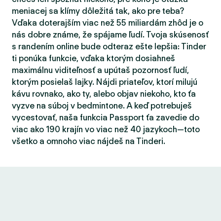
meniacej sa klímy dôležitá tak, ako pre teba?
Vďaka doterajším viac než 55 miliardám zhôd je o
nás dobre známe, že spájame ľudí. Tvoja skúsenosť
s randením online bude odteraz ešte lepšia: Tinder
ti ponúka funkcie, vďaka ktorým dosiahneš
maximálnu viditeľnosť a upútaš pozornosť ľudí,
ktorým posielaš lajky. Nájdi priateľov, ktorí milujú
kávu rovnako, ako ty, alebo objav niekoho, kto ťa
vyzve na súboj v bedmintone. A keď potrebuješ
vycestovať, naša funkcia Passport ťa zavedie do
viac ako 190 krajín vo viac než 40 jazykoch—toto
všetko a omnoho viac nájdeš na Tinderi.