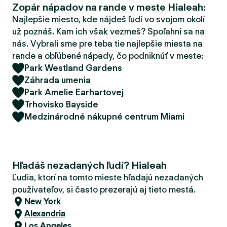
Zopár nápadov na rande v meste Hialeah:
d
e
Najlepšie miesto, kde nájdeš ľudí vo svojom okolí
r
už poznáš. Kam ich však vezmeš? Spoľahni sa na
nás. Vybrali sme pre teba tie najlepšie miesta na
rande a obľúbené nápady, čo podniknúť v meste:
Park Westland Gardens
Záhrada umenia
Park Amelie Earhartovej
Trhovisko Bayside
Medzinárodné nákupné centrum Miami
Hľadáš nezadaných ľudí? Hialeah
Ľudia, ktorí na tomto mieste hľadajú nezadaných
používateľov, si často prezerajú aj tieto mestá.
New York
Alexandria
Los Angeles