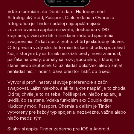
Vďaka funkciám ako Double date, Hudobný mód,
Astrologický mód, Passport, Ciele vzťahu a Overenie
fotografiou je Tinder naďalej najpopulárnejšou
zoznamovacou appkou na svete, dostupnou v 190
krajinách, s viac ako 55 miliardami zhôd od spustenia
swajpovania. Za každou z týchto zhôd je skutočný človek.
O to predsa vždy išlo. Je to miesto, kam chodíš spoznávať
ľudí, s ktorými by sa ti inak neskrížili cesty: novú známosť,
parťáka na cesty, pomaly sa rozvíjajúcu iskru, z ktorej sa
stane niečo skutočné. Či už hľadáš čokoľvek, alebo zatiaľ
nehľadáš nič, Tinder ti dáva priestor zistiť, čo ti sedí.
Vytvor si profil, nastav si svoje preferencie a začni
swajpovať. Lajkni niekoho, a ak ťa lajkne naspäť, je to zhoda.
Od tej chvíle je to na tebe. Pošli správu, niečo naplánuj a
uvidíš, čo sa stane. Vďaka funkciám ako Double date,
Hudobný mód, Passport, Chémia a ďalším je Tinder
vytvorený pre každý typ spojenia: nezáväzné, vážne alebo
niečo medzi tým.
Stiahni si appku Tinder zadarmo pre iOS a Android.