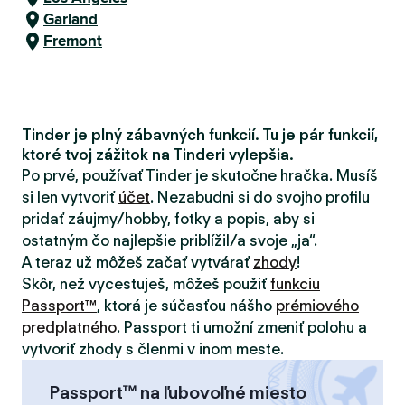
Garland
Fremont
Tinder je plný zábavných funkcií. Tu je pár funkcií,
ktoré tvoj zážitok na Tinderi vylepšia.
Po prvé, používať Tinder je skutočne hračka. Musíš
si len vytvoriť
účet
. Nezabudni si do svojho profilu
pridať záujmy/hobby, fotky a popis, aby si
ostatným čo najlepšie priblížil/a svoje „ja“.
A teraz už môžeš začať vytvárať
zhody
!
Skôr, než vycestuješ, môžeš použiť
funkciu
Passport™
, ktorá je súčasťou nášho
prémiového
predplatného
. Passport ti umožní zmeniť polohu a
vytvoriť zhody s členmi v inom meste.
Passport™ na ľubovoľné miesto