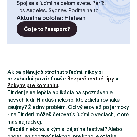
Spoj sa s ľuďmi na celom svete. Paríž.
Los Angeles. Sydney. Poďme na to!
Aktuálna poloha
:
Hialeah
Čo je to Passport?
Ak sa plánuješ stretnúť s ľuďmi, nikdy si
nezabudni pozrieť naše
Bezpečnostné tipy
a
Pokyny pre komunitu
.
Tinder je najlepšia aplikácia na spoznávanie
nových ľudí. Hľadáš niekoho, kto zdieľa rovnaké
záujmy? Žiadny problém. Od výletov až po jarmoky
- na Tinderi môžeš četovať s ľuďmi o veciach, ktoré
máš najradšej.
Hľadáš niekoho, s kým si zájsť na festival? Alebo
chceš len spoznať niekoho, pre koho je otázka