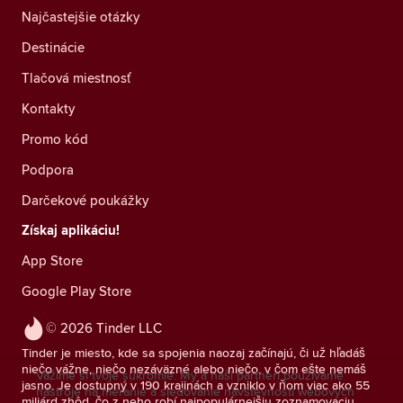
Najčastejšie otázky
Destinácie
Tlačová miestnosť
Kontakty
Promo kód
Podpora
Darčekové poukážky
Získaj aplikáciu!
App Store
Google Play Store
© 2026 Tinder LLC
Tinder je miesto, kde sa spojenia naozaj začínajú, či už hľadáš
niečo vážne, niečo nezáväzné alebo niečo, v čom ešte nemáš
Vážime si tvoje súkromie. My a naši partneri používame
jasno. Je dostupný v 190 krajinách a vzniklo v ňom viac ako 55
nástroje na meranie a sledovanie návštevnosti webových
miliárd zhôd, čo z neho robí najpopulárnejšiu zoznamovaciu