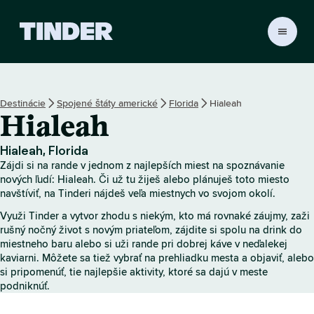
D
o
m
o
v
Destinácie
Spojené štáty americké
Florida
Hialeah
s
Hialeah
k
á
o
Hialeah, Florida
b
Zájdi si na rande v jednom z najlepších miest na spoznávanie
r
nových ľudí: Hialeah. Či už tu žiješ alebo plánuješ toto miesto
a
navštíviť, na Tinderi nájdeš veľa miestnych vo svojom okolí.
z
Využi Tinder a vytvor zhodu s niekým, kto má rovnaké záujmy, zaži
o
rušný nočný život s novým priateľom, zájdite si spolu na drink do
v
miestneho baru alebo si uži rande pri dobrej káve v neďalekej
k
kaviarni. Môžete sa tiež vybrať na prehliadku mesta a objaviť, alebo
a
si pripomenúť, tie najlepšie aktivity, ktoré sa dajú v meste
T
podniknúť.
i
n