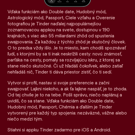
Vďaka funkciám ako Double date, Hudobný mód,
Astrologický mód, Passport, Ciele vzťahu a Overenie
fotografiou je Tinder naďalej najpopulárnejšou
zoznamovacou appkou na svete, dostupnou v 190
krajinách, s viac ako 55 miliardami zhôd od spustenia
swajpovania. Za každou z týchto zhôd je skutočný človek.
O to predsa vždy išlo. Je to miesto, kam chodíš spoznávať
ľudí, s ktorými by sa ti inak neskrížili cesty: novú známosť,
parťáka na cesty, pomaly sa rozvíjajúcu iskru, z ktorej sa
stane niečo skutočné. Či už hľadáš čokoľvek, alebo zatiaľ
nehľadáš nič, Tinder ti dáva priestor zistiť, čo ti sedí.
Vytvor si profil, nastav si svoje preferencie a začni
swajpovať. Lajkni niekoho, a ak ťa lajkne naspäť, je to zhoda.
Od tej chvíle je to na tebe. Pošli správu, niečo naplánuj a
uvidíš, čo sa stane. Vďaka funkciám ako Double date,
Hudobný mód, Passport, Chémia a ďalším je Tinder
vytvorený pre každý typ spojenia: nezáväzné, vážne alebo
niečo medzi tým.
Stiahni si appku Tinder zadarmo pre iOS a Android.