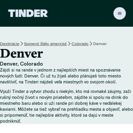
D
o
m
o
v
Destinácie
Spojené štáty americké
Colorado
Denver
s
Denver
k
á
o
Denver, Colorado
b
Zájdi si na rande v jednom z najlepších miest na spoznávanie
r
nových ľudí: Denver. Či už tu žiješ alebo plánuješ toto miesto
a
navštíviť, na Tinderi nájdeš veľa miestnych vo svojom okolí.
z
Využi Tinder a vytvor zhodu s niekým, kto má rovnaké záujmy, zaži
o
rušný nočný život s novým priateľom, zájdite si spolu na drink do
v
miestneho baru alebo si uži rande pri dobrej káve v neďalekej
k
kaviarni. Môžete sa tiež vybrať na prehliadku mesta a objaviť, alebo
a
si pripomenúť, tie najlepšie aktivity, ktoré sa dajú v meste
T
podniknúť.
i
n