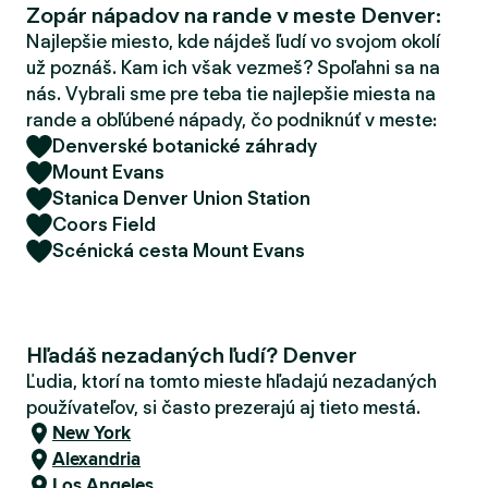
Zopár nápadov na rande v meste Denver:
d
e
Najlepšie miesto, kde nájdeš ľudí vo svojom okolí
r
už poznáš. Kam ich však vezmeš? Spoľahni sa na
nás. Vybrali sme pre teba tie najlepšie miesta na
rande a obľúbené nápady, čo podniknúť v meste:
Denverské botanické záhrady
Mount Evans
Stanica Denver Union Station
Coors Field
Scénická cesta Mount Evans
Hľadáš nezadaných ľudí? Denver
Ľudia, ktorí na tomto mieste hľadajú nezadaných
používateľov, si často prezerajú aj tieto mestá.
New York
Alexandria
Los Angeles