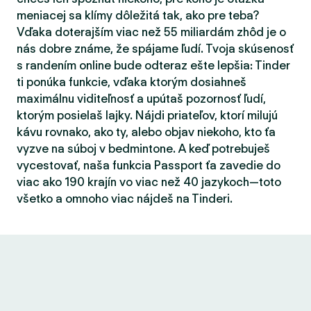
meniacej sa klímy dôležitá tak, ako pre teba?
Vďaka doterajším viac než 55 miliardám zhôd je o
nás dobre známe, že spájame ľudí. Tvoja skúsenosť
s randením online bude odteraz ešte lepšia: Tinder
ti ponúka funkcie, vďaka ktorým dosiahneš
maximálnu viditeľnosť a upútaš pozornosť ľudí,
ktorým posielaš lajky. Nájdi priateľov, ktorí milujú
kávu rovnako, ako ty, alebo objav niekoho, kto ťa
vyzve na súboj v bedmintone. A keď potrebuješ
vycestovať, naša funkcia Passport ťa zavedie do
viac ako 190 krajín vo viac než 40 jazykoch—toto
všetko a omnoho viac nájdeš na Tinderi.