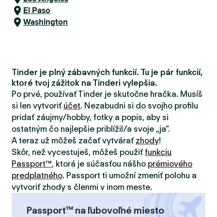
El Paso
Washington
Tinder je plný zábavných funkcií. Tu je pár funkcií,
ktoré tvoj zážitok na Tinderi vylepšia.
Po prvé, používať Tinder je skutočne hračka. Musíš
si len vytvoriť
účet
. Nezabudni si do svojho profilu
pridať záujmy/hobby, fotky a popis, aby si
ostatným čo najlepšie priblížil/a svoje „ja“.
A teraz už môžeš začať vytvárať
zhody
!
Skôr, než vycestuješ, môžeš použiť
funkciu
Passport™
, ktorá je súčasťou nášho
prémiového
predplatného
. Passport ti umožní zmeniť polohu a
vytvoriť zhody s členmi v inom meste.
Passport™ na ľubovoľné miesto