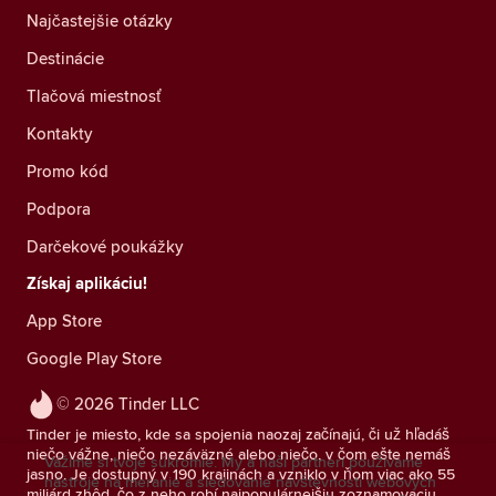
Najčastejšie otázky
Destinácie
Tlačová miestnosť
Kontakty
Promo kód
Podpora
Darčekové poukážky
Získaj aplikáciu!
App Store
Google Play Store
© 2026 Tinder LLC
Tinder je miesto, kde sa spojenia naozaj začínajú, či už hľadáš
niečo vážne, niečo nezáväzné alebo niečo, v čom ešte nemáš
Vážime si tvoje súkromie. My a naši partneri používame
jasno. Je dostupný v 190 krajinách a vzniklo v ňom viac ako 55
nástroje na meranie a sledovanie návštevnosti webových
miliárd zhôd, čo z neho robí najpopulárnejšiu zoznamovaciu