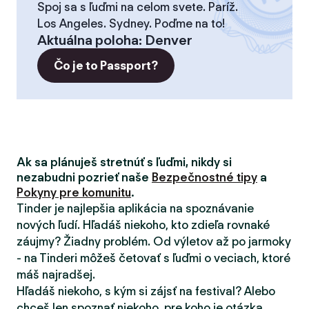
Spoj sa s ľuďmi na celom svete. Paríž.
Los Angeles. Sydney. Poďme na to!
Aktuálna poloha
:
Denver
Čo je to Passport?
Ak sa plánuješ stretnúť s ľuďmi, nikdy si
nezabudni pozrieť naše
Bezpečnostné tipy
a
Pokyny pre komunitu
.
Tinder je najlepšia aplikácia na spoznávanie
nových ľudí. Hľadáš niekoho, kto zdieľa rovnaké
záujmy? Žiadny problém. Od výletov až po jarmoky
- na Tinderi môžeš četovať s ľuďmi o veciach, ktoré
máš najradšej.
Hľadáš niekoho, s kým si zájsť na festival? Alebo
chceš len spoznať niekoho, pre koho je otázka