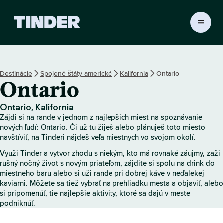
D
o
m
o
v
Destinácie
Spojené štáty americké
Kalifornia
Ontario
s
Ontario
k
á
o
Ontario, Kalifornia
b
Zájdi si na rande v jednom z najlepších miest na spoznávanie
r
nových ľudí: Ontario. Či už tu žiješ alebo plánuješ toto miesto
a
navštíviť, na Tinderi nájdeš veľa miestnych vo svojom okolí.
z
Využi Tinder a vytvor zhodu s niekým, kto má rovnaké záujmy, zaži
o
rušný nočný život s novým priateľom, zájdite si spolu na drink do
v
miestneho baru alebo si uži rande pri dobrej káve v neďalekej
k
kaviarni. Môžete sa tiež vybrať na prehliadku mesta a objaviť, alebo
a
si pripomenúť, tie najlepšie aktivity, ktoré sa dajú v meste
T
podniknúť.
i
n