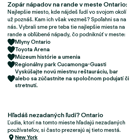
Zopár nápadov na rande v meste Ontario:
d
e
Najlepšie miesto, kde nájdeš ľudí vo svojom okolí
r
už poznáš. Kam ich však vezmeš? Spoľahni sa na
nás. Vybrali sme pre teba tie najlepšie miesta na
rande a obľúbené nápady, čo podniknúť v meste:
Mlyny Ontario
Toyota Arena
Múzeum histórie a umenia
Regionálny park Cucamonga-Guasti
Vyskúšajte novú miestnu reštauráciu, bar
alebo sa zúčastnite na spoločnom podujatí či
stretnutí.
Hľadáš nezadaných ľudí? Ontario
Ľudia, ktorí na tomto mieste hľadajú nezadaných
používateľov, si často prezerajú aj tieto mestá.
New York