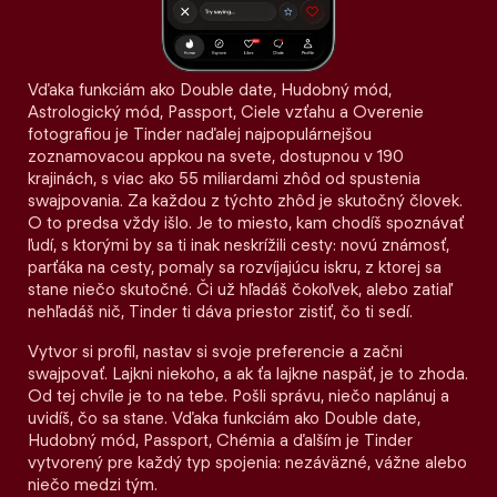
Vďaka funkciám ako Double date, Hudobný mód,
Astrologický mód, Passport, Ciele vzťahu a Overenie
fotografiou je Tinder naďalej najpopulárnejšou
zoznamovacou appkou na svete, dostupnou v 190
krajinách, s viac ako 55 miliardami zhôd od spustenia
swajpovania. Za každou z týchto zhôd je skutočný človek.
O to predsa vždy išlo. Je to miesto, kam chodíš spoznávať
ľudí, s ktorými by sa ti inak neskrížili cesty: novú známosť,
parťáka na cesty, pomaly sa rozvíjajúcu iskru, z ktorej sa
stane niečo skutočné. Či už hľadáš čokoľvek, alebo zatiaľ
nehľadáš nič, Tinder ti dáva priestor zistiť, čo ti sedí.
Vytvor si profil, nastav si svoje preferencie a začni
swajpovať. Lajkni niekoho, a ak ťa lajkne naspäť, je to zhoda.
Od tej chvíle je to na tebe. Pošli správu, niečo naplánuj a
uvidíš, čo sa stane. Vďaka funkciám ako Double date,
Hudobný mód, Passport, Chémia a ďalším je Tinder
vytvorený pre každý typ spojenia: nezáväzné, vážne alebo
niečo medzi tým.