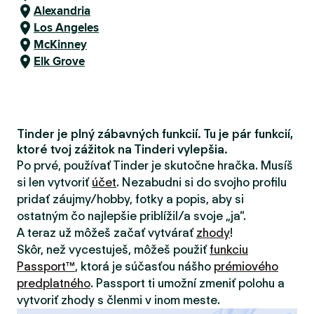
Alexandria
Los Angeles
McKinney
Elk Grove
Tinder je plný zábavných funkcií. Tu je pár funkcií,
ktoré tvoj zážitok na Tinderi vylepšia.
Po prvé, používať Tinder je skutočne hračka. Musíš
si len vytvoriť
účet
. Nezabudni si do svojho profilu
pridať záujmy/hobby, fotky a popis, aby si
ostatným čo najlepšie priblížil/a svoje „ja“.
A teraz už môžeš začať vytvárať
zhody
!
Skôr, než vycestuješ, môžeš použiť
funkciu
Passport™
, ktorá je súčasťou nášho
prémiového
predplatného
. Passport ti umožní zmeniť polohu a
vytvoriť zhody s členmi v inom meste.