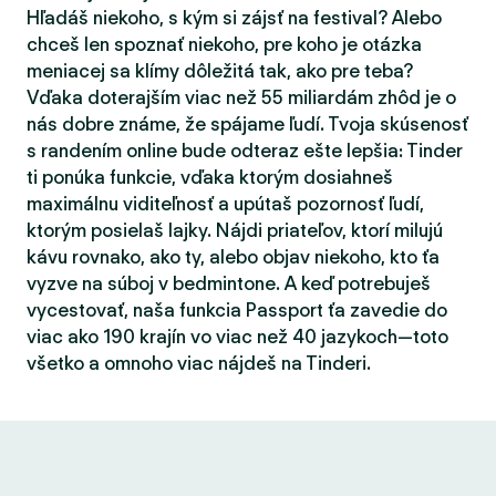
Hľadáš niekoho, s kým si zájsť na festival? Alebo
chceš len spoznať niekoho, pre koho je otázka
meniacej sa klímy dôležitá tak, ako pre teba?
Vďaka doterajším viac než 55 miliardám zhôd je o
nás dobre známe, že spájame ľudí. Tvoja skúsenosť
s randením online bude odteraz ešte lepšia: Tinder
ti ponúka funkcie, vďaka ktorým dosiahneš
maximálnu viditeľnosť a upútaš pozornosť ľudí,
ktorým posielaš lajky. Nájdi priateľov, ktorí milujú
kávu rovnako, ako ty, alebo objav niekoho, kto ťa
vyzve na súboj v bedmintone. A keď potrebuješ
vycestovať, naša funkcia Passport ťa zavedie do
viac ako 190 krajín vo viac než 40 jazykoch—toto
všetko a omnoho viac nájdeš na Tinderi.