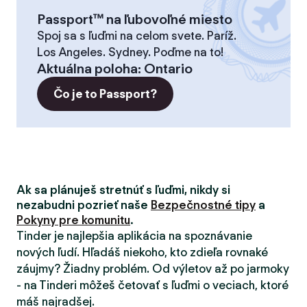
Passport™ na ľubovoľné miesto
Spoj sa s ľuďmi na celom svete. Paríž.
Los Angeles. Sydney. Poďme na to!
Aktuálna poloha
:
Ontario
Čo je to Passport?
Ak sa plánuješ stretnúť s ľuďmi, nikdy si
nezabudni pozrieť naše
Bezpečnostné tipy
a
Pokyny pre komunitu
.
Tinder je najlepšia aplikácia na spoznávanie
nových ľudí. Hľadáš niekoho, kto zdieľa rovnaké
záujmy? Žiadny problém. Od výletov až po jarmoky
- na Tinderi môžeš četovať s ľuďmi o veciach, ktoré
máš najradšej.