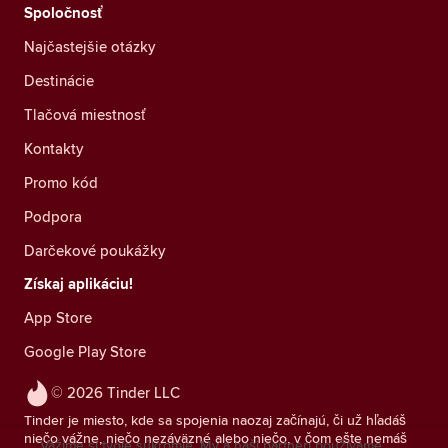
Spoločnosť
Najčastejšie otázky
Destinácie
Tlačová miestnosť
Kontakty
Promo kód
Podpora
Darčekové poukážky
Získaj aplikáciu!
App Store
Google Play Store
© 2026 Tinder LLC
Tinder je miesto, kde sa spojenia naozaj začínajú, či už hľadáš
niečo vážne, niečo nezáväzné alebo niečo, v čom ešte nemáš
Vážime si tvoje súkromie. My a naši partneri používame