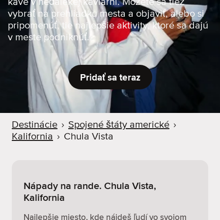
káve v neďalekej kaviarni. Môžete sa tiež
d
vybrať na prehliadku mesta a objaviť, alebo si
e
pripomenúť, tie najlepšie aktivity, ktoré sa dajú
r
v meste podniknúť.
Pridať sa teraz
Destinácie
›
Spojené štáty americké
›
Kalifornia
›
Chula Vista
Nápady na rande. Chula Vista,
Kalifornia
Najlepšie miesto, kde nájdeš ľudí vo svojom