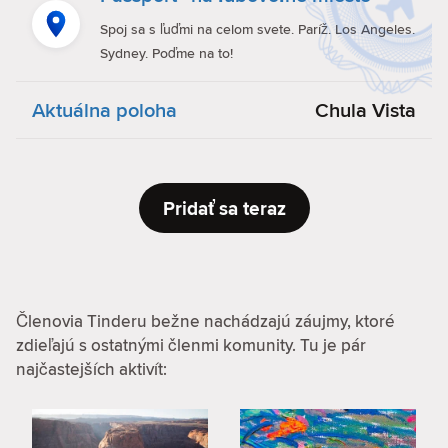
Spoj sa s ľuďmi na celom svete. Paríž. Los Angeles.
Sydney. Poďme na to!
Aktuálna poloha
Chula Vista
Pridať sa teraz
Členovia Tinderu bežne nachádzajú záujmy, ktoré
zdieľajú s ostatnými členmi komunity. Tu je pár
najčastejších aktivít: