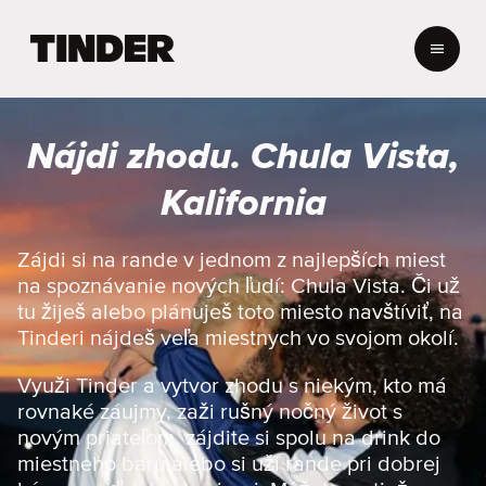
D
o
m
o
v
Nájdi zhodu. Chula Vista,
s
k
Kalifornia
á
o
b
Zájdi si na rande v jednom z najlepších miest
r
na spoznávanie nových ľudí: Chula Vista. Či už
a
tu žiješ alebo plánuješ toto miesto navštíviť, na
z
Tinderi nájdeš veľa miestnych vo svojom okolí.
o
v
Využi Tinder a vytvor zhodu s niekým, kto má
k
a
rovnaké záujmy, zaži rušný nočný život s
T
novým priateľom, zájdite si spolu na drink do
i
miestneho baru alebo si uži rande pri dobrej
n