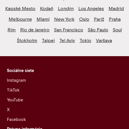
Kapské Mesto
Kodaň
Londýn
Los Angeles
Madrid
Melbourne
Miami
New York
Oslo
Paríž
Praha
Rím
Rio de Janeiro
San Francisco
São Paulo
Soul
Štokholm
Taipei
Tel Aviv
Tokio
Varšava
Sociálne siete
Instagram
TikTok
YouTube
X
Facebook
Právne informácie