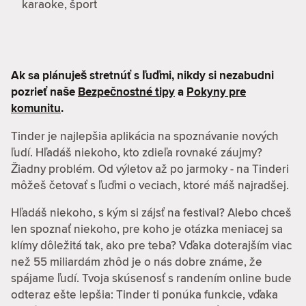
karaoke, šport
Ak sa plánuješ stretnúť s ľuďmi, nikdy si nezabudni
pozrieť naše
Bezpečnostné tipy
a
Pokyny pre
komunitu
.
Tinder je najlepšia aplikácia na spoznávanie nových
ľudí. Hľadáš niekoho, kto zdieľa rovnaké záujmy?
Žiadny problém. Od výletov až po jarmoky - na Tinderi
môžeš četovať s ľuďmi o veciach, ktoré máš najradšej.
Hľadáš niekoho, s kým si zájsť na festival? Alebo chceš
len spoznať niekoho, pre koho je otázka meniacej sa
klímy dôležitá tak, ako pre teba? Vďaka doterajším viac
než 55 miliardám zhôd je o nás dobre známe, že
spájame ľudí. Tvoja skúsenosť s randením online bude
odteraz ešte lepšia: Tinder ti ponúka funkcie, vďaka