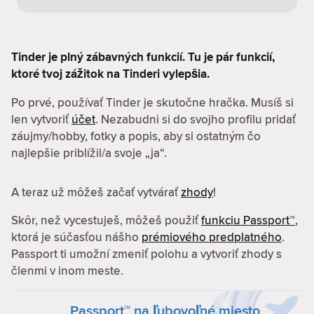
Tinder je plný zábavných funkcií. Tu je pár funkcií,
ktoré tvoj zážitok na Tinderi vylepšia.
Po prvé, používať Tinder je skutočne hračka. Musíš si
len vytvoriť
účet
. Nezabudni si do svojho profilu pridať
záujmy/hobby, fotky a popis, aby si ostatným čo
najlepšie priblížil/a svoje „ja“.
A teraz už môžeš začať vytvárať
zhody
!
Skôr, než vycestuješ, môžeš použiť
funkciu Passport™
,
ktorá je súčasťou nášho
prémiového predplatného
.
Passport ti umožní zmeniť polohu a vytvoriť zhody s
členmi v inom meste.
Passport™ na ľubovoľné miesto