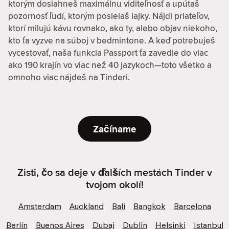
ktorým dosiahneš maximálnu viditeľnosť a upútaš
pozornosť ľudí, ktorým posielaš lajky. Nájdi priateľov,
ktorí milujú kávu rovnako, ako ty, alebo objav niekoho,
kto ťa vyzve na súboj v bedmintone. A keď potrebuješ
vycestovať, naša funkcia Passport ťa zavedie do viac
ako 190 krajín vo viac než 40 jazykoch—toto všetko a
omnoho viac nájdeš na Tinderi.
Začíname
Zisti, čo sa deje v ďalších mestách Tinder v
tvojom okolí!
Amsterdam
Auckland
Bali
Bangkok
Barcelona
Berlín
Buenos Aires
Dubaj
Dublin
Helsinki
Istanbul