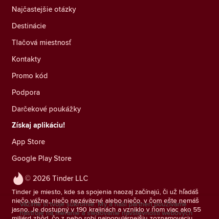
Najčastejšie otázky
Destinácie
Tlačová miestnosť
Kontakty
Promo kód
Podpora
Darčekové poukážky
Získaj aplikáciu!
App Store
Google Play Store
© 2026 Tinder LLC
Tinder je miesto, kde sa spojenia naozaj začínajú, či už hľadáš
niečo vážne, niečo nezáväzné alebo niečo, v čom ešte nemáš
Vážime si tvoje súkromie. My a naši partneri používame
jasno. Je dostupný v 190 krajinách a vzniklo v ňom viac ako 55
nástroje na meranie a sledovanie návštevnosti webových
miliárd zhôd, čo z neho robí najpopulárnejšiu zoznamovaciu