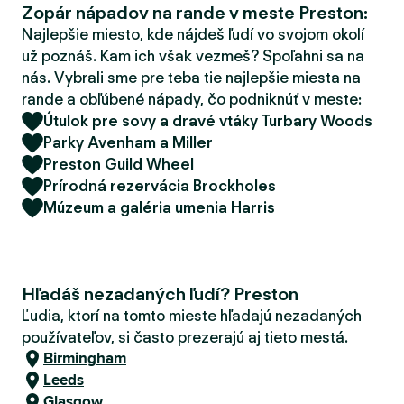
Zopár nápadov na rande v meste Preston:
d
e
Najlepšie miesto, kde nájdeš ľudí vo svojom okolí
r
už poznáš. Kam ich však vezmeš? Spoľahni sa na
nás. Vybrali sme pre teba tie najlepšie miesta na
rande a obľúbené nápady, čo podniknúť v meste:
Útulok pre sovy a dravé vtáky Turbary Woods
Parky Avenham a Miller
Preston Guild Wheel
Prírodná rezervácia Brockholes
Múzeum a galéria umenia Harris
Hľadáš nezadaných ľudí? Preston
Ľudia, ktorí na tomto mieste hľadajú nezadaných
používateľov, si často prezerajú aj tieto mestá.
Birmingham
Leeds
Glasgow