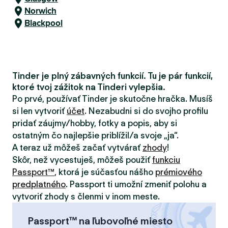
Norwich
Blackpool
Tinder je plný zábavných funkcií. Tu je pár funkcií,
ktoré tvoj zážitok na Tinderi vylepšia.
Po prvé, používať Tinder je skutočne hračka. Musíš
si len vytvoriť
účet
. Nezabudni si do svojho profilu
pridať záujmy/hobby, fotky a popis, aby si
ostatným čo najlepšie priblížil/a svoje „ja“.
A teraz už môžeš začať vytvárať
zhody
!
Skôr, než vycestuješ, môžeš použiť
funkciu
Passport™
, ktorá je súčasťou nášho
prémiového
predplatného
. Passport ti umožní zmeniť polohu a
vytvoriť zhody s členmi v inom meste.
Passport™ na ľubovoľné miesto