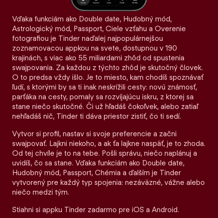
Vďaka funkciám ako Double date, Hudobný mód,
Astrologický mód, Passport, Ciele vzťahu a Overenie
fotografiou je Tinder naďalej najpopulárnejšou
zoznamovacou appkou na svete, dostupnou v 190
krajinách, s viac ako 55 miliardami zhôd od spustenia
swajpovania. Za každou z týchto zhôd je skutočný človek.
O to predsa vždy išlo. Je to miesto, kam chodíš spoznávať
ľudí, s ktorými by sa ti inak neskrížili cesty: novú známosť,
parťáka na cesty, pomaly sa rozvíjajúcu iskru, z ktorej sa
stane niečo skutočné. Či už hľadáš čokoľvek, alebo zatiaľ
nehľadáš nič, Tinder ti dáva priestor zistiť, čo ti sedí.
Vytvor si profil, nastav si svoje preferencie a začni
swajpovať. Lajkni niekoho, a ak ťa lajkne naspäť, je to zhoda.
Od tej chvíle je to na tebe. Pošli správu, niečo naplánuj a
uvidíš, čo sa stane. Vďaka funkciám ako Double date,
Hudobný mód, Passport, Chémia a ďalším je Tinder
vytvorený pre každý typ spojenia: nezáväzné, vážne alebo
niečo medzi tým.
Stiahni si appku Tinder zadarmo pre iOS a Android.