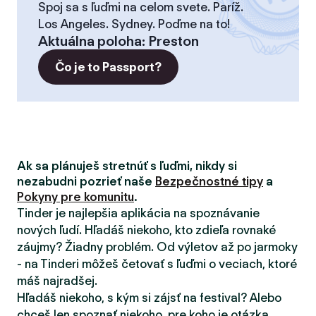
Spoj sa s ľuďmi na celom svete. Paríž.
Los Angeles. Sydney. Poďme na to!
Aktuálna poloha
:
Preston
Čo je to Passport?
Ak sa plánuješ stretnúť s ľuďmi, nikdy si
nezabudni pozrieť naše
Bezpečnostné tipy
a
Pokyny pre komunitu
.
Tinder je najlepšia aplikácia na spoznávanie
nových ľudí. Hľadáš niekoho, kto zdieľa rovnaké
záujmy? Žiadny problém. Od výletov až po jarmoky
- na Tinderi môžeš četovať s ľuďmi o veciach, ktoré
máš najradšej.
Hľadáš niekoho, s kým si zájsť na festival? Alebo
chceš len spoznať niekoho, pre koho je otázka