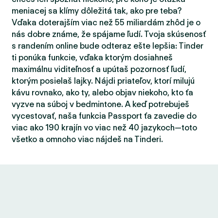
meniacej sa klímy dôležitá tak, ako pre teba?
Vďaka doterajším viac než 55 miliardám zhôd je o
nás dobre známe, že spájame ľudí. Tvoja skúsenosť
s randením online bude odteraz ešte lepšia: Tinder
ti ponúka funkcie, vďaka ktorým dosiahneš
maximálnu viditeľnosť a upútaš pozornosť ľudí,
ktorým posielaš lajky. Nájdi priateľov, ktorí milujú
kávu rovnako, ako ty, alebo objav niekoho, kto ťa
vyzve na súboj v bedmintone. A keď potrebuješ
vycestovať, naša funkcia Passport ťa zavedie do
viac ako 190 krajín vo viac než 40 jazykoch—toto
všetko a omnoho viac nájdeš na Tinderi.