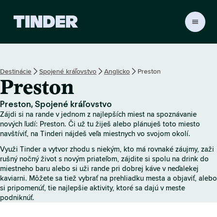
D
o
m
o
v
Destinácie
Spojené kráľovstvo
Anglicko
Preston
s
Preston
k
á
o
Preston, Spojené kráľovstvo
b
Zájdi si na rande v jednom z najlepších miest na spoznávanie
r
nových ľudí: Preston. Či už tu žiješ alebo plánuješ toto miesto
a
navštíviť, na Tinderi nájdeš veľa miestnych vo svojom okolí.
z
Využi Tinder a vytvor zhodu s niekým, kto má rovnaké záujmy, zaži
o
rušný nočný život s novým priateľom, zájdite si spolu na drink do
v
miestneho baru alebo si uži rande pri dobrej káve v neďalekej
k
kaviarni. Môžete sa tiež vybrať na prehliadku mesta a objaviť, alebo
a
si pripomenúť, tie najlepšie aktivity, ktoré sa dajú v meste
T
podniknúť.
i
n