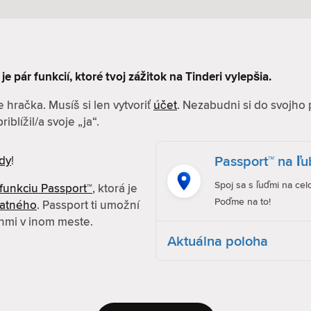
je pár funkcií, ktoré tvoj zážitok na Tinderi vylepšia.
 hračka. Musíš si len vytvoriť
účet
. Nezabudni si do svojho 
iblížil/a svoje „ja“.
Passport™ na ľ
dy
!
Spoj sa s ľuďmi na cel
funkciu Passport™
, ktorá je
Poďme na to!
latného
. Passport ti umožní
enmi v inom meste.
Aktuálna poloha