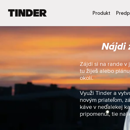
D
Produkt
Predp
o
m
o
v
Nájdi 
s
k
á
o
Zájdi si na rande v
b
tu žiješ alebo plán
r
okolí.
a
z
o
Využi Tinder a vytv
v
novým priateľom, zá
k
káve v neďalekej ka
a
pripomenúť, tie najl
T
i
n