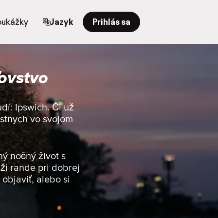
oukážky
Jazyk
Prihlás sa
ľovstvo
dí: Ipswich. Či už
iestnych vo svojom
ný nočný život s
ži rande pri dobrej
objaviť, alebo si