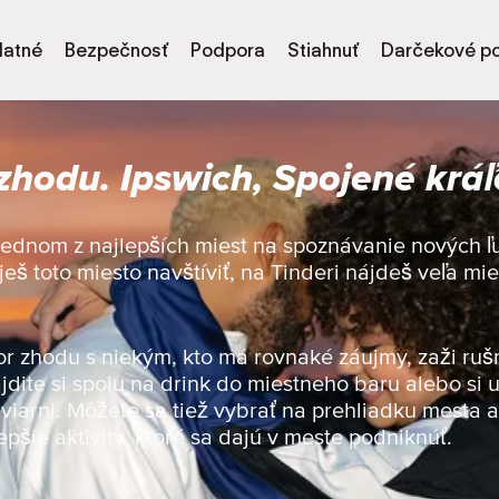
latné
Bezpečnosť
Podpora
Stiahnuť
Darčekové p
zhodu. Ipswich, Spojené krá
 jednom z najlepších miest na spoznávanie nových ľu
uješ toto miesto navštíviť, na Tinderi nájdeš veľa m
or zhodu s niekým, kto má rovnaké záujmy, zaži ruš
jdite si spolu na drink do miestneho baru alebo si u
viarni. Môžete sa tiež vybrať na prehliadku mesta a 
epšie aktivity, ktoré sa dajú v meste podniknúť.