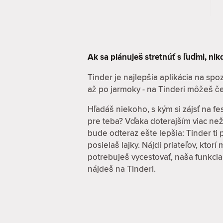
Ak sa plánuješ stretnúť s ľuďmi, ni
Tinder je najlepšia aplikácia na sp
až po jarmoky - na Tinderi môžeš če
Hľadáš niekoho, s kým si zájsť na fe
pre teba? Vďaka doterajším viac ne
bude odteraz ešte lepšia: Tinder ti
posielaš lajky. Nájdi priateľov, ktor
potrebuješ vycestovať, naša funkcia
nájdeš na Tinderi.