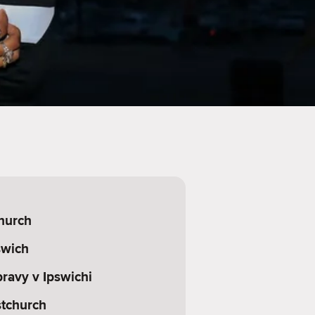
hurch
swich
avy v Ipswichi
stchurch