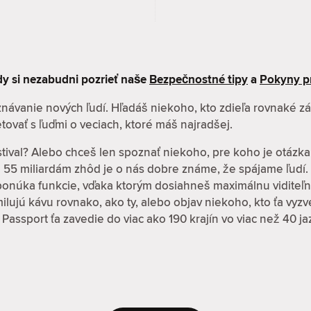
kdy si nezabudni pozrieť naše
Bezpečnostné tipy
a
Pokyny p
oznávanie nových ľudí. Hľadáš niekoho, kto zdieľa rovnaké 
tovať s ľuďmi o veciach, ktoré máš najradšej.
stival? Alebo chceš len spoznať niekoho, pre koho je otázka
ž 55 miliardám zhôd je o nás dobre známe, že spájame ľudí.
 ponúka funkcie, vďaka ktorým dosiahneš maximálnu viditeľn
í milujú kávu rovnako, ako ty, alebo objav niekoho, kto ťa vy
 Passport ťa zavedie do viac ako 190 krajín vo viac než 40