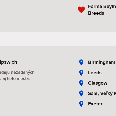
Farma Bayl
Breeds
Ipswich
Birmingham
Leeds
hľadajú nezadaných
 aj tieto mestá.
Glasgow
Sale, Veľký
Exeter