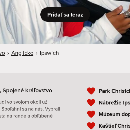
Pridať sa teraz
vo
›
Anglicko
›
Ipswich
, Spojené kráľovstvo
Park Christc
udí vo svojom okolí už
Nábrežie Ip
Spoľahni sa na nás. Vybrali
Múzeum dopr
esta na rande a obľúbené
Kaštieľ Chri