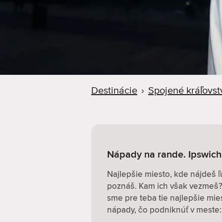
d
e
r
Destinácie
›
Spojené kráľovst
Nápady na rande. Ipswich
Najlepšie miesto, kde nájdeš ľ
poznáš. Kam ich však vezmeš? 
sme pre teba tie najlepšie mi
nápady, čo podniknúť v meste: