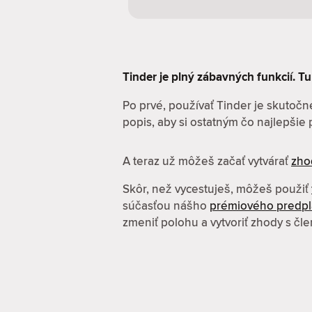
Tinder je plný zábavných funkcií. Tu 
Po prvé, používať Tinder je skutočne
popis, aby si ostatným čo najlepšie pr
A teraz už môžeš začať vytvárať
zho
Skôr, než vycestuješ, môžeš použiť
súčasťou nášho
prémiového predp
zmeniť polohu a vytvoriť zhody s čl