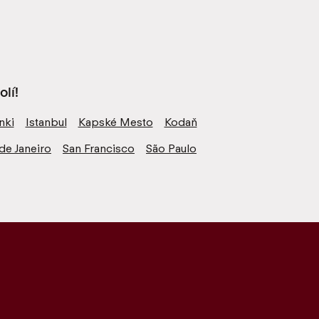
lí!
nki
Istanbul
Kapské Mesto
Kodaň
de Janeiro
San Francisco
São Paulo