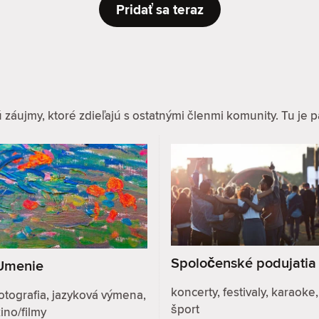
Pridať sa teraz
ujmy, ktoré zdieľajú s ostatnými členmi komunity. Tu je pár
Spoločenské podujatia
Umenie
koncerty, festivaly, karaoke,
otografia, jazyková výmena,
šport
ino/filmy