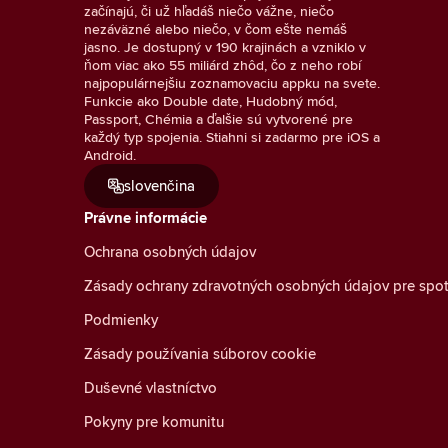
začínajú, či už hľadáš niečo vážne, niečo
nezáväzné alebo niečo, v čom ešte nemáš
jasno. Je dostupný v 190 krajinách a vzniklo v
ňom viac ako 55 miliárd zhôd, čo z neho robí
najpopulárnejšiu zoznamovaciu appku na svete.
Funkcie ako Double date, Hudobný mód,
Passport, Chémia a ďalšie sú vytvorené pre
každý typ spojenia. Stiahni si zadarmo pre iOS a
Android.
slovenčina
Právne informácie
Ochrana osobných údajov
Zásady ochrany zdravotných osobných údajov pre spot
Podmienky
Zásady používania súborov cookie
Duševné vlastníctvo
Pokyny pre komunitu