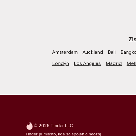
Zi
Amsterdam
Auckland
Bali
Bangk
Londýn
Los Angeles
Madrid
Mel
© 2026 Tinder LLC
Tinder je miesto, kde sa spojenia naozaj