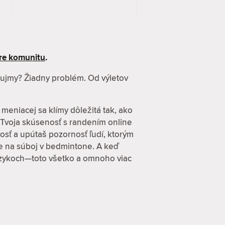
re komunitu
.
záujmy? Žiadny problém. Od výletov
 meniacej sa klímy dôležitá tak, ako
 Tvoja skúsenosť s randením online
osť a upútaš pozornosť ľudí, ktorým
zve na súboj v bedmintone. A keď
 jazykoch—toto všetko a omnoho viac