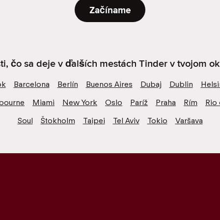
Začíname
sti, čo sa deje v ďalších mestách Tinder v tvojom oko
ok
Barcelona
Berlín
Buenos Aires
Dubaj
Dublin
Helsi
bourne
Miami
New York
Oslo
Paríž
Praha
Rím
Rio 
Soul
Štokholm
Taipei
Tel Aviv
Tokio
Varšava