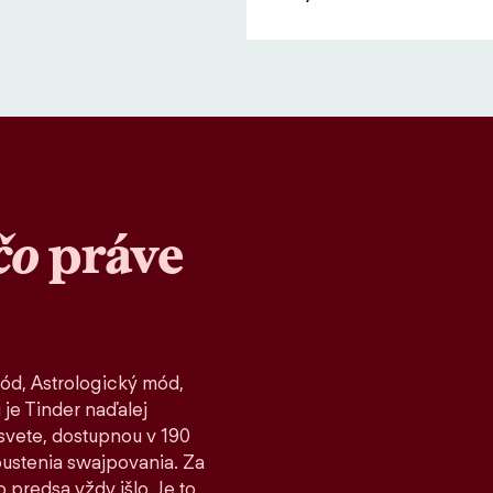
čo
práve
ód, Astrologický mód,
 je Tinder naďalej
vete, dostupnou v 190
spustenia swajpovania. Za
 predsa vždy išlo. Je to