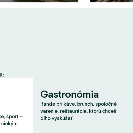
t:
Gastronómia
Rande pri káve, brunch, spoločné
varenie, reštaurácia, ktorú chceš
ke, šport –
dlho vyskúšať.
s niekým