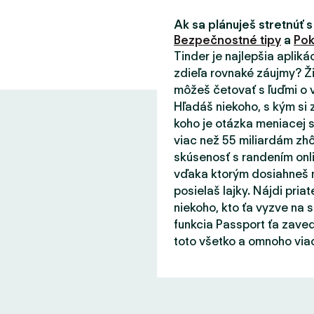
Ak sa plánuješ stretnúť s
Bezpečnostné tipy
a
Pok
Tinder je najlepšia aplik
zdieľa rovnaké záujmy? Ži
môžeš četovať s ľuďmi o v
Hľadáš niekoho, s kým si 
koho je otázka meniacej s
viac než 55 miliardám zhô
skúsenosť s randením onli
vďaka ktorým dosiahneš m
posielaš lajky. Nájdi priat
niekoho, kto ťa vyzve na 
funkcia Passport ťa zaved
toto všetko a omnoho viac