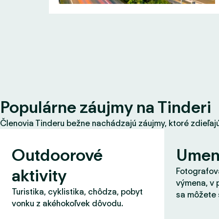
Populárne záujmy na Tinderi
Členovia Tinderu bežne nachádzajú záujmy, ktoré zdieľajú s
Outdoorové
Umen
aktivity
Fotografova
výmena, v 
Turistika, cyklistika, chôdza, pobyt
sa môžete 
vonku z akéhokoľvek dôvodu.