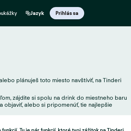
oukážky
Jazyk
Prihlás sa
alebo plánuješ toto miesto navštíviť, na Tinderi
ľom, zájdite si spolu na drink do miestneho baru
 objaviť, alebo si pripomenúť, tie najlepšie
unkcií. Tu je pár funkcií, ktoré tvoj zážitok na Tinderi