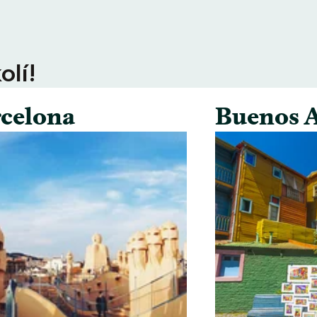
olí!
celona
Buenos A