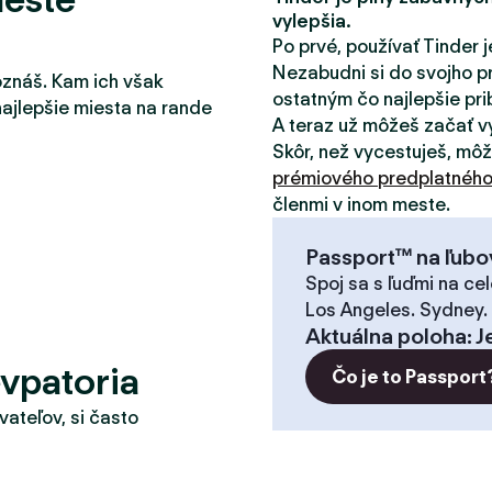
vylepšia.
Po prvé, používať Tinder j
Nezabudni si do svojho pr
oznáš. Kam ich však
ostatným čo najlepšie pribl
najlepšie miesta na rande
A teraz už môžeš začať v
Skôr, než vycestuješ, mô
prémiového predplatnéh
členmi v inom meste.
Passport™ na ľubo
Spoj sa s ľuďmi na cel
Los Angeles. Sydney.
Aktuálna poloha
:
J
vpatoria
Čo je to Passport
vateľov, si často