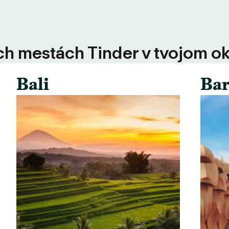
ších mestách Tinder v tvojom ok
Bali
Bar