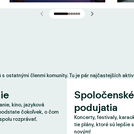
 ostatnými členmi komunity. Tu je pár najčastejších aktiví
ie
Spoločenské
podujatia
nie, kino, jazyková
podstate čokoľvek, o čom
Koncerty, festivaly, karao
spolu rozprávať.
tie plány, ktoré sú lepšie 
novým!