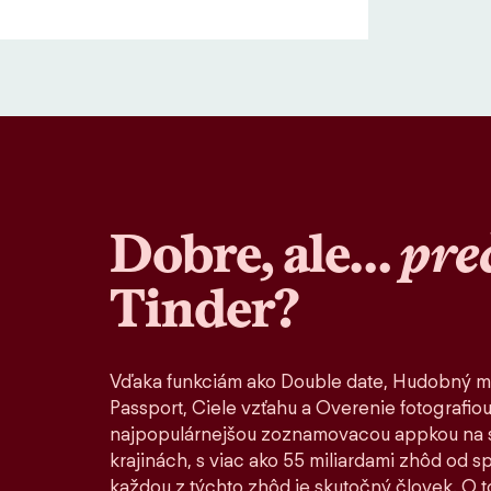
Dobre, ale…
pre
Tinder?
Vďaka funkciám ako Double date, Hudobný m
Passport, Ciele vzťahu a Overenie fotografiou
najpopulárnejšou zoznamovacou appkou na s
krajinách, s viac ako 55 miliardami zhôd od 
každou z týchto zhôd je skutočný človek. O to