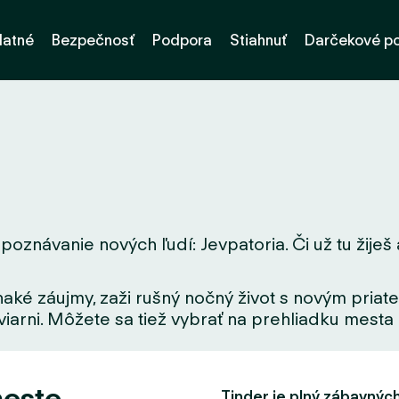
latné
Bezpečnosť
Podpora
Stiahnuť
Darčekové p
poznávanie nových ľudí: Jevpatoria. Či už tu žiješ 
aké záujmy, zaži rušný nočný život s novým priate
iarni. Môžete sa tiež vybrať na prehliadku mesta a
meste
Tinder je plný zábavných f