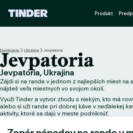
D
Produkt
Predp
o
m
o
v
s
k
Destinácie
Ukrajina
Jevpatoria
Jevpatoria
á
o
b
Jevpatoria, Ukrajina
r
Zájdi si na rande v jednom z najlepších miest na s
a
z
nájdeš veľa miestnych vo svojom okolí.
o
Využi Tinder a vytvor zhodu s niekým, kto má rovn
v
alebo si uži rande pri dobrej káve v neďalekej kav
k
a
aktivity, ktoré sa dajú v meste podniknúť.
T
i
Zopár nápadov na rande v 
n