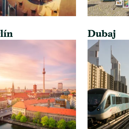
lín
Dubaj