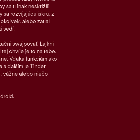
 sa ti inak neskrížili
sa rozvíjajúcu iskru, z
čokoľvek, alebo zatiaľ
i sedí.
 začni swajpovať. Lajkni
tej chvíle je to na tebe.
stane. Vďaka funkciám ako
 a ďalším je Tinder
, vážne alebo niečo
droid.