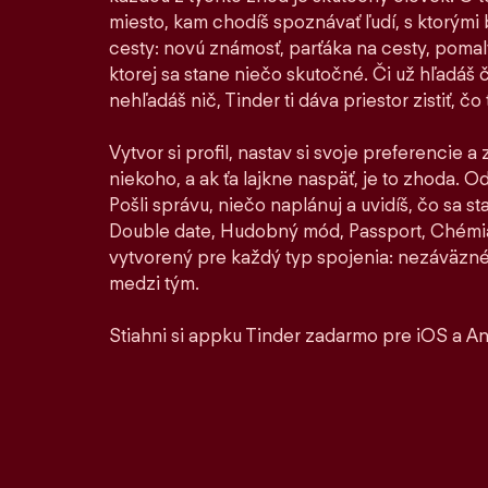
miesto, kam chodíš spoznávať ľudí, s ktorými by
cesty: novú známosť, parťáka na cesty, pomaly 
ktorej sa stane niečo skutočné. Či už hľadáš 
nehľadáš nič, Tinder ti dáva priestor zistiť, čo t
Vytvor si profil, nastav si svoje preferencie a
niekoho, a ak ťa lajkne naspäť, je to zhoda. Od 
Pošli správu, niečo naplánuj a uvidíš, čo sa 
Double date, Hudobný mód, Passport, Chémia
vytvorený pre každý typ spojenia: nezáväzné
medzi tým.
Stiahni si appku Tinder zadarmo pre iOS a An