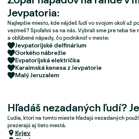
d
Jevpatoria:
e
r
Najlepšie miesto, kde nájdeš ľudí vo svojom okolí už p
vezmeš? Spoľahni sa na nás. Vybrali sme pre teba tie 
a obľúbené nápady, čo podniknúť v meste:
Jevpatorijské delfinárium
Gorkého nábrežie
Evpatorijská električka
Karaimská kenesa z Jevpatorie
Malý Jeruzalem
Hľadáš nezadaných ľudí? Je
Ľudia, ktorí na tomto mieste hľadajú nezadaných použí
prezerajú aj tieto mestá.
Kyjev