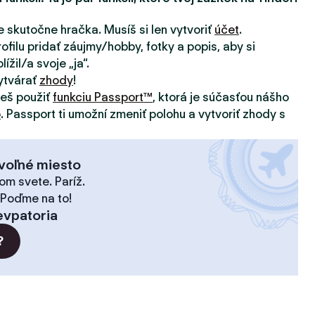
e skutočne hračka. Musíš si len vytvoriť
účet
.
ofilu pridať záujmy/hobby, fotky a popis, aby si
ížil/a svoje „ja“.
ytvárať
zhody
!
žeš použiť
funkciu Passport™
, ktorá je súčasťou nášho
o
. Passport ti umožní zmeniť polohu a vytvoriť zhody s
voľné miesto
om svete. Paríž.
 Poďme na to!
evpatoria
?