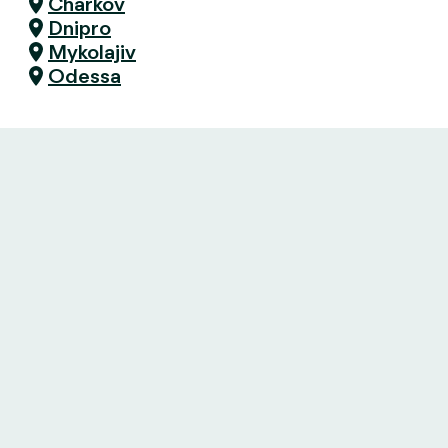
Charkov
Dnipro
Mykolajiv
Odessa