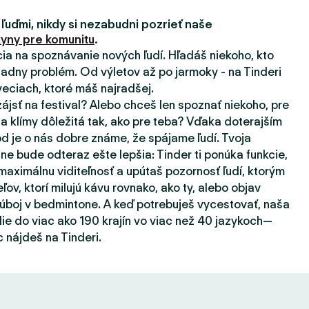
 ľuďmi, nikdy si nezabudni pozrieť naše
yny pre komunitu
.
ácia na spoznávanie nových ľudí. Hľadáš niekoho, kto
adny problém. Od výletov až po jarmoky - na Tinderi
eciach, ktoré máš najradšej.
zájsť na festival? Alebo chceš len spoznať niekoho, pre
a klímy dôležitá tak, ako pre teba? Vďaka doterajším
d je o nás dobre známe, že spájame ľudí. Tvoja
ne bude odteraz ešte lepšia: Tinder ti ponúka funkcie,
aximálnu viditeľnosť a upútaš pozornosť ľudí, ktorým
eľov, ktorí milujú kávu rovnako, ako ty, alebo objav
súboj v bedmintone. A keď potrebuješ vycestovať, naša
ie do viac ako 190 krajín vo viac než 40 jazykoch—
 nájdeš na Tinderi.