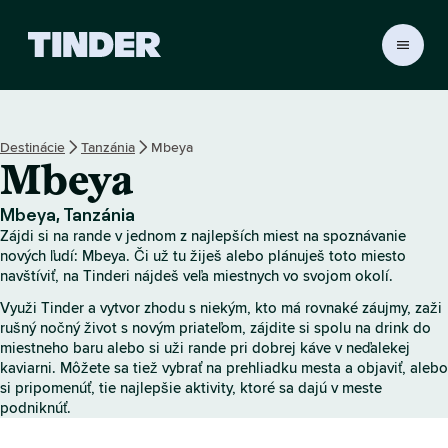
D
o
m
o
v
Destinácie
Tanzánia
Mbeya
s
Mbeya
k
á
o
Mbeya, Tanzánia
b
Zájdi si na rande v jednom z najlepších miest na spoznávanie
r
nových ľudí: Mbeya. Či už tu žiješ alebo plánuješ toto miesto
a
navštíviť, na Tinderi nájdeš veľa miestnych vo svojom okolí.
z
Využi Tinder a vytvor zhodu s niekým, kto má rovnaké záujmy, zaži
o
rušný nočný život s novým priateľom, zájdite si spolu na drink do
v
miestneho baru alebo si uži rande pri dobrej káve v neďalekej
k
kaviarni. Môžete sa tiež vybrať na prehliadku mesta a objaviť, alebo
a
si pripomenúť, tie najlepšie aktivity, ktoré sa dajú v meste
T
podniknúť.
i
n