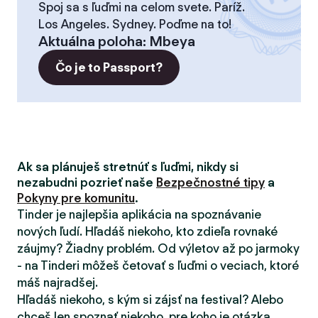
Spoj sa s ľuďmi na celom svete. Paríž.
Los Angeles. Sydney. Poďme na to!
Aktuálna poloha
:
Mbeya
Čo je to Passport?
Ak sa plánuješ stretnúť s ľuďmi, nikdy si
nezabudni pozrieť naše
Bezpečnostné tipy
a
Pokyny pre komunitu
.
Tinder je najlepšia aplikácia na spoznávanie
nových ľudí. Hľadáš niekoho, kto zdieľa rovnaké
záujmy? Žiadny problém. Od výletov až po jarmoky
- na Tinderi môžeš četovať s ľuďmi o veciach, ktoré
máš najradšej.
Hľadáš niekoho, s kým si zájsť na festival? Alebo
chceš len spoznať niekoho, pre koho je otázka