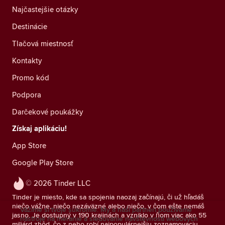
Najčastejšie otázky
Destinácie
Tlačová miestnosť
Kontakty
Promo kód
Podpora
Darčekové poukážky
Získaj aplikáciu!
App Store
Google Play Store
© 2026 Tinder LLC
Tinder je miesto, kde sa spojenia naozaj začínajú, či už hľadáš
niečo vážne, niečo nezáväzné alebo niečo, v čom ešte nemáš
Vážime si tvoje súkromie. My a naši partneri používame
jasno. Je dostupný v 190 krajinách a vzniklo v ňom viac ako 55
nástroje na meranie a sledovanie návštevnosti webových
miliárd zhôd, čo z neho robí najpopulárnejšiu zoznamovaciu