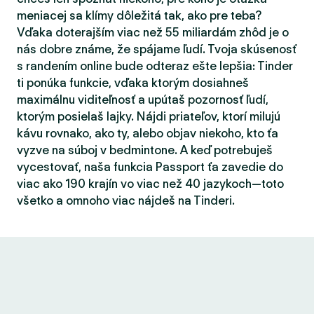
meniacej sa klímy dôležitá tak, ako pre teba?
Vďaka doterajším viac než 55 miliardám zhôd je o
nás dobre známe, že spájame ľudí. Tvoja skúsenosť
s randením online bude odteraz ešte lepšia: Tinder
ti ponúka funkcie, vďaka ktorým dosiahneš
maximálnu viditeľnosť a upútaš pozornosť ľudí,
ktorým posielaš lajky. Nájdi priateľov, ktorí milujú
kávu rovnako, ako ty, alebo objav niekoho, kto ťa
vyzve na súboj v bedmintone. A keď potrebuješ
vycestovať, naša funkcia Passport ťa zavedie do
viac ako 190 krajín vo viac než 40 jazykoch—toto
všetko a omnoho viac nájdeš na Tinderi.