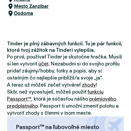
Mesto Zanzibar
Dodoma
Tinder je plný zábavných funkcií. Tu je pár funkcií,
ktoré tvoj zážitok na Tinderi vylepšia.
Po prvé, používať Tinder je skutočne hračka. Musíš
si len vytvoriť
účet
. Nezabudni si do svojho profilu
pridať záujmy/hobby, fotky a popis, aby si
ostatným čo najlepšie priblížil/a svoje „ja“.
A teraz už môžeš začať vytvárať
zhody
!
Skôr, než vycestuješ, môžeš použiť
funkciu
Passport™
, ktorá je súčasťou nášho
prémiového
predplatného
. Passport ti umožní zmeniť polohu a
vytvoriť zhody s členmi v inom meste.
Passport™ na ľubovoľné miesto