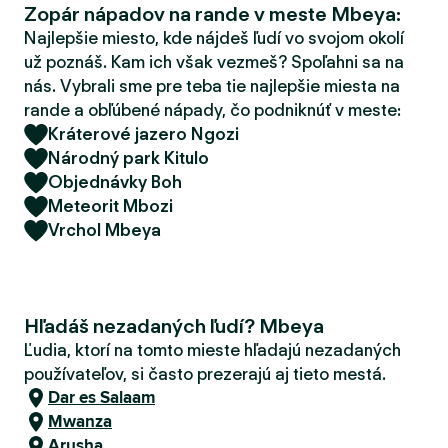
Zopár nápadov na rande v meste Mbeya:
d
e
Najlepšie miesto, kde nájdeš ľudí vo svojom okolí
r
už poznáš. Kam ich však vezmeš? Spoľahni sa na
nás. Vybrali sme pre teba tie najlepšie miesta na
rande a obľúbené nápady, čo podniknúť v meste:
Kráterové jazero Ngozi
Národný park Kitulo
Objednávky Boh
Meteorit Mbozi
Vrchol Mbeya
Hľadáš nezadaných ľudí? Mbeya
Ľudia, ktorí na tomto mieste hľadajú nezadaných
používateľov, si často prezerajú aj tieto mestá.
Dar es Salaam
Mwanza
Arusha