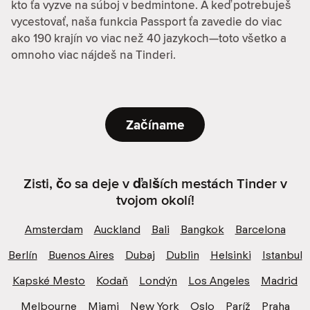
kto ťa vyzve na súboj v bedmintone. A keď potrebuješ
vycestovať, naša funkcia Passport ťa zavedie do viac
ako 190 krajín vo viac než 40 jazykoch—toto všetko a
omnoho viac nájdeš na Tinderi.
Začíname
Zisti, čo sa deje v ďalších mestách Tinder v
tvojom okolí!
Amsterdam
Auckland
Bali
Bangkok
Barcelona
Berlín
Buenos Aires
Dubaj
Dublin
Helsinki
Istanbul
Kapské Mesto
Kodaň
Londýn
Los Angeles
Madrid
Melbourne
Miami
New York
Oslo
Paríž
Praha