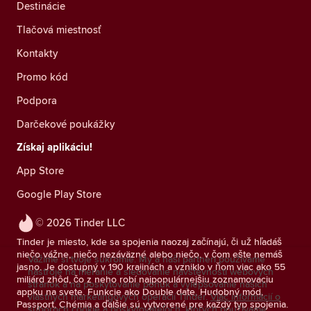
Destinácie
Tlačová miestnosť
Kontakty
Promo kód
Podpora
Darčekové poukážky
Získaj aplikáciu!
App Store
Google Play Store
© 2026 Tinder LLC
Tinder je miesto, kde sa spojenia naozaj začínajú, či už hľadáš
niečo vážne, niečo nezáväzné alebo niečo, v čom ešte nemáš
Vážime si tvoje súkromie. My a naši partneri používame
jasno. Je dostupný v 190 krajinách a vzniklo v ňom viac ako 55
nástroje na meranie a sledovanie návštevnosti webových
miliárd zhôd, čo z neho robí najpopulárnejšiu zoznamovaciu
stránok a na poskytovanie ponúk a vylepšovanie našich
appku na svete. Funkcie ako Double date, Hudobný mód,
vlastných marketingových operácií Tinder.
Viac informácií o
Passport, Chémia a ďalšie sú vytvorené pre každý typ spojenia.
súboroch cookie a poskytovateľoch, ktorých používame.