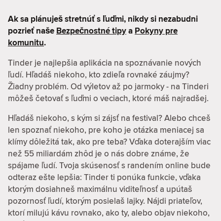
Ak sa plánuješ stretnúť s ľuďmi, nikdy si nezabudni
pozrieť naše
Bezpečnostné tipy
a
Pokyny pre
komunitu
.
Tinder je najlepšia aplikácia na spoznávanie nových
ľudí. Hľadáš niekoho, kto zdieľa rovnaké záujmy?
Žiadny problém. Od výletov až po jarmoky - na Tinderi
môžeš četovať s ľuďmi o veciach, ktoré máš najradšej.
Hľadáš niekoho, s kým si zájsť na festival? Alebo chceš
len spoznať niekoho, pre koho je otázka meniacej sa
klímy dôležitá tak, ako pre teba? Vďaka doterajším viac
než 55 miliardám zhôd je o nás dobre známe, že
spájame ľudí. Tvoja skúsenosť s randením online bude
odteraz ešte lepšia: Tinder ti ponúka funkcie, vďaka
ktorým dosiahneš maximálnu viditeľnosť a upútaš
pozornosť ľudí, ktorým posielaš lajky. Nájdi priateľov,
ktorí milujú kávu rovnako, ako ty, alebo objav niekoho,