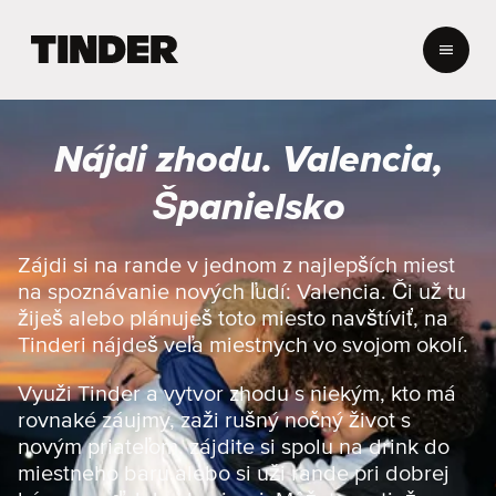
D
o
m
o
v
Nájdi zhodu. Valencia,
s
k
Španielsko
á
o
b
Zájdi si na rande v jednom z najlepších miest
r
na spoznávanie nových ľudí: Valencia. Či už tu
a
žiješ alebo plánuješ toto miesto navštíviť, na
z
Tinderi nájdeš veľa miestnych vo svojom okolí.
o
v
Využi Tinder a vytvor zhodu s niekým, kto má
k
a
rovnaké záujmy, zaži rušný nočný život s
T
novým priateľom, zájdite si spolu na drink do
i
miestneho baru alebo si uži rande pri dobrej
n