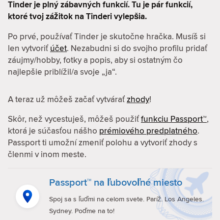
Tinder je plný zábavných funkcií. Tu je pár funkcií,
ktoré tvoj zážitok na Tinderi vylepšia.
Po prvé, používať Tinder je skutočne hračka. Musíš si
len vytvoriť
účet
. Nezabudni si do svojho profilu pridať
záujmy/hobby, fotky a popis, aby si ostatným čo
najlepšie priblížil/a svoje „ja“.
A teraz už môžeš začať vytvárať
zhody
!
Skôr, než vycestuješ, môžeš použiť
funkciu Passport™
,
ktorá je súčasťou nášho
prémiového predplatného
.
Passport ti umožní zmeniť polohu a vytvoriť zhody s
členmi v inom meste.
Passport™ na ľubovoľné miesto
Spoj sa s ľuďmi na celom svete. Paríž. Los Angeles.
Sydney. Poďme na to!