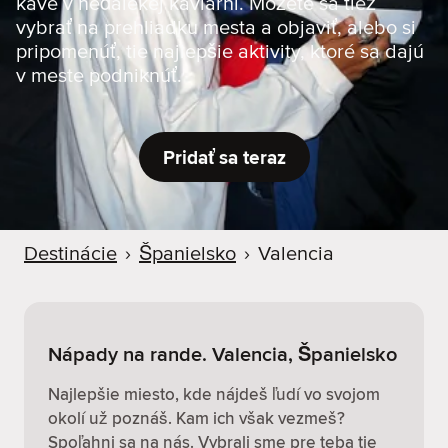
káve v neďalekej kaviarni. Môžete sa tiež
d
vybrať na prehliadku mesta a objaviť, alebo si
e
pripomenúť, tie najlepšie aktivity, ktoré sa dajú
r
v meste podniknúť.
Pridať sa teraz
Destinácie
›
Španielsko
›
Valencia
Nápady na rande. Valencia, Španielsko
Najlepšie miesto, kde nájdeš ľudí vo svojom
okolí už poznáš. Kam ich však vezmeš?
Spoľahni sa na nás. Vybrali sme pre teba tie