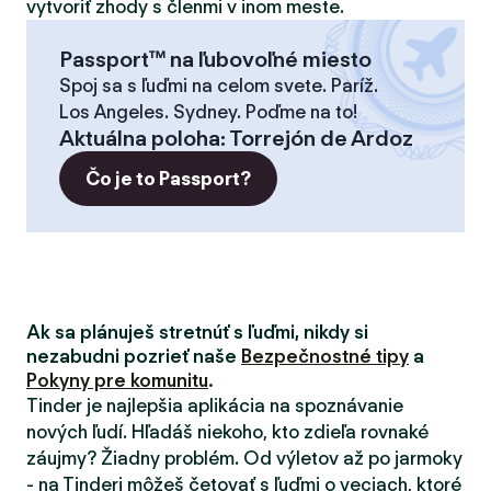
vytvoriť zhody s členmi v inom meste.
Passport™ na ľubovoľné miesto
Spoj sa s ľuďmi na celom svete. Paríž.
Los Angeles. Sydney. Poďme na to!
Aktuálna poloha
:
Torrejón de Ardoz
Čo je to Passport?
Ak sa plánuješ stretnúť s ľuďmi, nikdy si
nezabudni pozrieť naše
Bezpečnostné tipy
a
Pokyny pre komunitu
.
Tinder je najlepšia aplikácia na spoznávanie
nových ľudí. Hľadáš niekoho, kto zdieľa rovnaké
záujmy? Žiadny problém. Od výletov až po jarmoky
- na Tinderi môžeš četovať s ľuďmi o veciach, ktoré