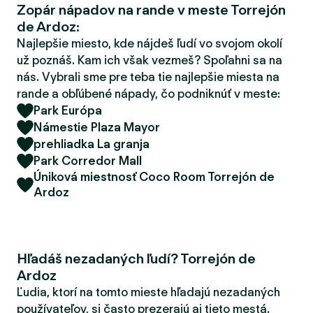
Zopár nápadov na rande v meste Torrejón
d
de Ardoz:
e
r
Najlepšie miesto, kde nájdeš ľudí vo svojom okolí
už poznáš. Kam ich však vezmeš? Spoľahni sa na
nás. Vybrali sme pre teba tie najlepšie miesta na
rande a obľúbené nápady, čo podniknúť v meste:
Park Európa
Námestie Plaza Mayor
prehliadka La granja
Park Corredor Mall
Úniková miestnosť Coco Room Torrejón de
Ardoz
Hľadáš nezadaných ľudí? Torrejón de
Ardoz
Ľudia, ktorí na tomto mieste hľadajú nezadaných
používateľov, si často prezerajú aj tieto mestá.