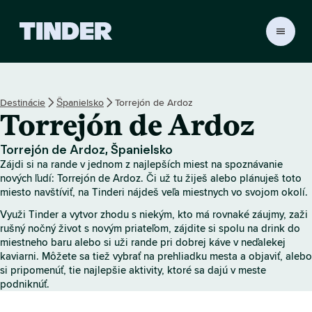
D
o
m
o
v
Destinácie
Španielsko
Torrejón de Ardoz
s
Torrejón de Ardoz
k
á
o
Torrejón de Ardoz, Španielsko
b
Zájdi si na rande v jednom z najlepších miest na spoznávanie
r
nových ľudí: Torrejón de Ardoz. Či už tu žiješ alebo plánuješ toto
a
miesto navštíviť, na Tinderi nájdeš veľa miestnych vo svojom okolí.
z
Využi Tinder a vytvor zhodu s niekým, kto má rovnaké záujmy, zaži
o
rušný nočný život s novým priateľom, zájdite si spolu na drink do
v
miestneho baru alebo si uži rande pri dobrej káve v neďalekej
k
kaviarni. Môžete sa tiež vybrať na prehliadku mesta a objaviť, alebo
a
si pripomenúť, tie najlepšie aktivity, ktoré sa dajú v meste
T
podniknúť.
i
n