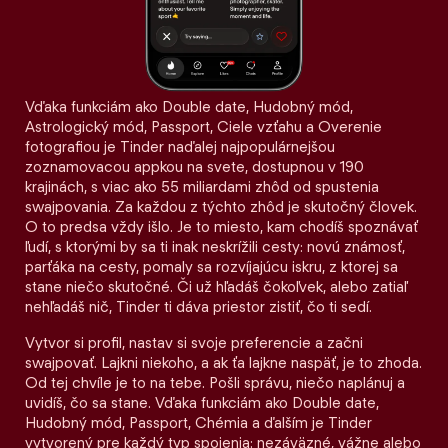
Vďaka funkciám ako Double date, Hudobný mód,
Astrologický mód, Passport, Ciele vzťahu a Overenie
fotografiou je Tinder naďalej najpopulárnejšou
zoznamovacou appkou na svete, dostupnou v 190
krajinách, s viac ako 55 miliardami zhôd od spustenia
swajpovania. Za každou z týchto zhôd je skutočný človek.
O to predsa vždy išlo. Je to miesto, kam chodíš spoznávať
ľudí, s ktorými by sa ti inak neskrížili cesty: novú známosť,
parťáka na cesty, pomaly sa rozvíjajúcu iskru, z ktorej sa
stane niečo skutočné. Či už hľadáš čokoľvek, alebo zatiaľ
nehľadáš nič, Tinder ti dáva priestor zistiť, čo ti sedí.
Vytvor si profil, nastav si svoje preferencie a začni
swajpovať. Lajkni niekoho, a ak ťa lajkne naspäť, je to zhoda.
Od tej chvíle je to na tebe. Pošli správu, niečo naplánuj a
uvidíš, čo sa stane. Vďaka funkciám ako Double date,
Hudobný mód, Passport, Chémia a ďalším je Tinder
vytvorený pre každý typ spojenia: nezáväzné, vážne alebo