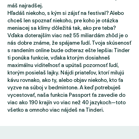
máš najradšej.
Hľadáš niekoho, s kým si zájsť na festival? Alebo
chceš len spoznať niekoho, pre koho je otázka
meniacej sa klímy dôležitá tak, ako pre teba?
Vďaka doterajším viac než 55 miliardám zhôd je o
nás dobre známe, že spájame ľudí. Tvoja skúsenosť
s randením online bude odteraz ešte lepšia: Tinder
ti ponúka funkcie, vďaka ktorým dosiahneš
maximálnu viditeľnosť a upútaš pozornosť ľudí,
ktorým posielaš lajky. Nájdi priateľov, ktorí milujú
kávu rovnako, ako ty, alebo objav niekoho, kto ťa
vyzve na súboj v bedmintone. A keď potrebuješ
vycestovať, naša funkcia Passport ťa zavedie do
viac ako 190 krajín vo viac než 40 jazykoch—toto
všetko a omnoho viac nájdeš na Tinderi.