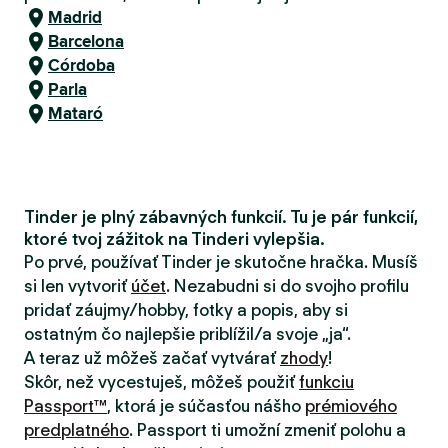
Madrid
Barcelona
Córdoba
Parla
Mataró
Tinder je plný zábavných funkcií. Tu je pár funkcií,
ktoré tvoj zážitok na Tinderi vylepšia.
Po prvé, používať Tinder je skutočne hračka. Musíš
si len vytvoriť
účet
. Nezabudni si do svojho profilu
pridať záujmy/hobby, fotky a popis, aby si
ostatným čo najlepšie priblížil/a svoje „ja“.
A teraz už môžeš začať vytvárať
zhody
!
Skôr, než vycestuješ, môžeš použiť
funkciu
Passport™
, ktorá je súčasťou nášho
prémiového
predplatného
. Passport ti umožní zmeniť polohu a