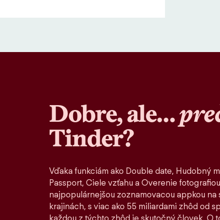
Dobre, ale…
pre
Tinder?
Vďaka funkciám ako Double date, Hudobný m
Passport, Ciele vzťahu a Overenie fotografiou
najpopulárnejšou zoznamovacou appkou na s
krajinách, s viac ako 55 miliardami zhôd od 
každou z týchto zhôd je skutočný človek. O to