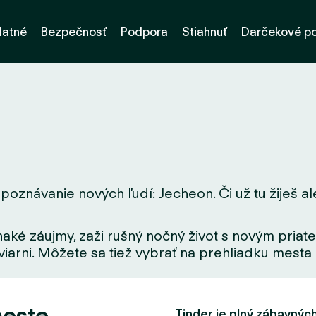
latné
Bezpečnosť
Podpora
Stiahnuť
Darčekové p
poznávanie nových ľudí: Jecheon. Či už tu žiješ ale
aké záujmy, zaži rušný nočný život s novým priate
iarni. Môžete sa tiež vybrať na prehliadku mesta a
meste
Tinder je plný zábavných f