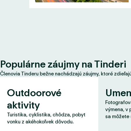
Populárne záujmy na Tinderi
Členovia Tinderu bežne nachádzajú záujmy, ktoré zdieľajú s
Outdoorové
Umen
aktivity
Fotografova
výmena, v 
Turistika, cyklistika, chôdza, pobyt
sa môžete 
vonku z akéhokoľvek dôvodu.