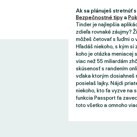
Ak sa plánuješ stretnúť s
Bezpečnostné tipy
a
Pok
Tinder je najlepšia aplik
zdieľa rovnaké záujmy? Ži
môžeš četovať s ľuďmi o v
Hľadáš niekoho, s kým si 
koho je otázka meniacej s
viac než 55 miliardám zhô
skúsenosť s randením onli
vďaka ktorým dosiahneš m
posielaš lajky. Nájdi priat
niekoho, kto ťa vyzve na 
funkcia Passport ťa zaved
toto všetko a omnoho viac