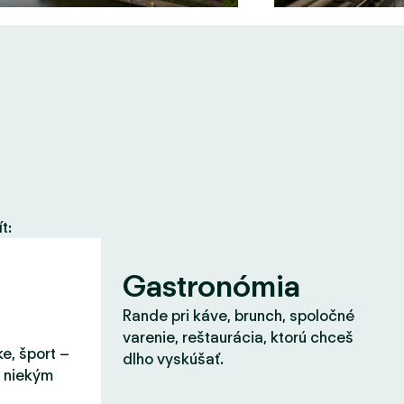
t:
Gastronómia
Rande pri káve, brunch, spoločné
varenie, reštaurácia, ktorú chceš
ke, šport –
dlho vyskúšať.
s niekým