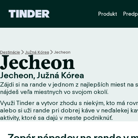
D
Produkt
Predp
o
m
o
v
s
k
Destinácie
Južná Kórea
Jecheon
Jecheon
á
o
b
Jecheon, Južná Kórea
r
Zájdi si na rande v jednom z najlepších miest na s
a
z
nájdeš veľa miestnych vo svojom okolí.
o
Využi Tinder a vytvor zhodu s niekým, kto má rovn
v
alebo si uži rande pri dobrej káve v neďalekej kav
k
a
aktivity, ktoré sa dajú v meste podniknúť.
T
i
Zopár nápadov na rande v 
n