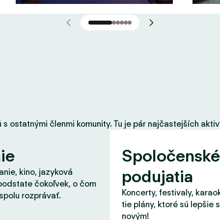
 ostatnými členmi komunity. Tu je pár najčastejších aktiví
ie
Spoločenské
podujatia
nie, kino, jazyková
podstate čokoľvek, o čom
Koncerty, festivaly, karao
spolu rozprávať.
tie plány, ktoré sú lepšie 
novým!