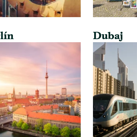
lín
Dubaj