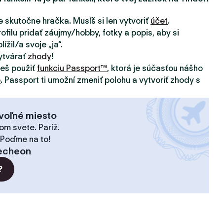
e skutočne hračka. Musíš si len vytvoriť
účet
.
ofilu pridať záujmy/hobby, fotky a popis, aby si
ížil/a svoje „ja“.
ytvárať
zhody
!
žeš použiť
funkciu Passport™
, ktorá je súčasťou nášho
o
. Passport ti umožní zmeniť polohu a vytvoriť zhody s
voľné miesto
om svete. Paríž.
 Poďme na to!
echeon
?