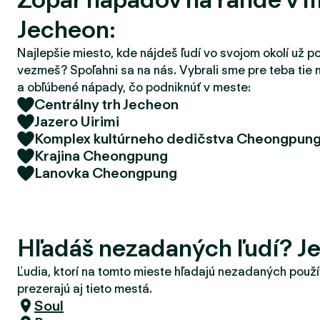
d
Jecheon:
e
r
Najlepšie miesto, kde nájdeš ľudí vo svojom okolí už p
vezmeš? Spoľahni sa na nás. Vybrali sme pre teba tie 
a obľúbené nápady, čo podniknúť v meste:
Centrálny trh Jecheon
Jazero Uirimi
Komplex kultúrneho dedičstva Cheongpun
Krajina Cheongpung
Lanovka Cheongpung
Hľadáš nezadaných ľudí? J
Ľudia, ktorí na tomto mieste hľadajú nezadaných použí
prezerajú aj tieto mestá.
Soul