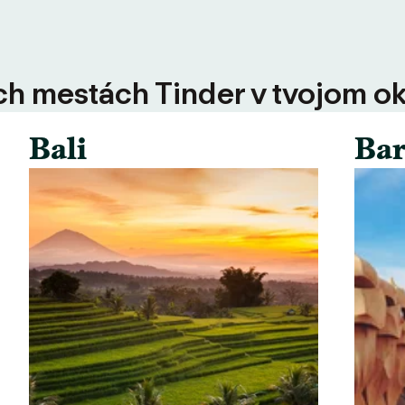
ších mestách Tinder v tvojom ok
Bali
Bar