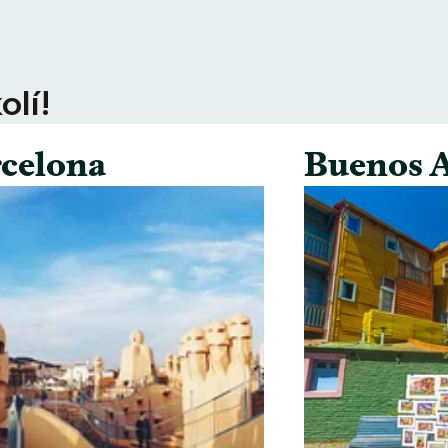
olí!
celona
Buenos A