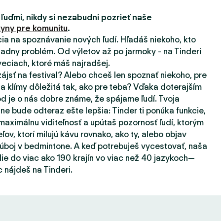
 ľuďmi, nikdy si nezabudni pozrieť naše
yny pre komunitu
.
ácia na spoznávanie nových ľudí. Hľadáš niekoho, kto
adny problém. Od výletov až po jarmoky - na Tinderi
eciach, ktoré máš najradšej.
zájsť na festival? Alebo chceš len spoznať niekoho, pre
a klímy dôležitá tak, ako pre teba? Vďaka doterajším
d je o nás dobre známe, že spájame ľudí. Tvoja
ne bude odteraz ešte lepšia: Tinder ti ponúka funkcie,
aximálnu viditeľnosť a upútaš pozornosť ľudí, ktorým
eľov, ktorí milujú kávu rovnako, ako ty, alebo objav
súboj v bedmintone. A keď potrebuješ vycestovať, naša
ie do viac ako 190 krajín vo viac než 40 jazykoch—
 nájdeš na Tinderi.