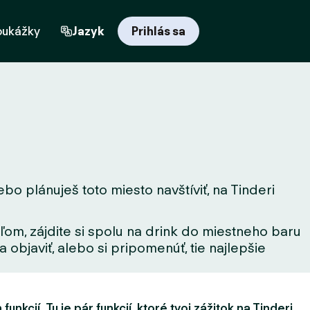
oukážky
Jazyk
Prihlás sa
bo plánuješ toto miesto navštíviť, na Tinderi
ľom, zájdite si spolu na drink do miestneho baru
 objaviť, alebo si pripomenúť, tie najlepšie
unkcií. Tu je pár funkcií, ktoré tvoj zážitok na Tinderi