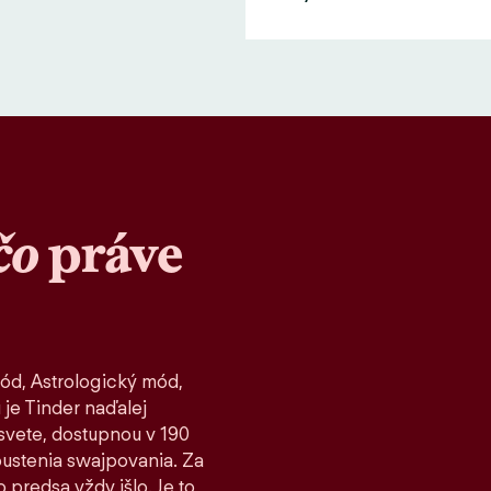
čo
práve
ód, Astrologický mód,
 je Tinder naďalej
vete, dostupnou v 190
spustenia swajpovania. Za
 predsa vždy išlo. Je to