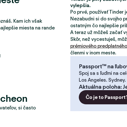
vylepšia.
Po prvé, používať Tinder j
Nezabudni si do svojho pr
oznáš. Kam ich však
ostatným čo najlepšie pribl
najlepšie miesta na rande
A teraz už môžeš začať v
Skôr, než vycestuješ, mô
prémiového predplatnéh
členmi v inom meste.
g
Passport™ na ľubo
Spoj sa s ľuďmi na cel
Los Angeles. Sydney.
Aktuálna poloha
:
J
echeon
Čo je to Passport
vateľov, si často