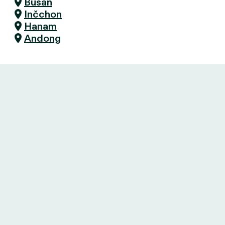
Busan
Inčchon
Hanam
Andong