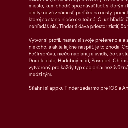
miesto, kam chodíš spoznávať ľudí, s ktorými by
cesty: novú známosť, parťáka na cesty, pomaly 
ktorej sa stane niečo skutočné. Či už hľadáš 
nehľadáš nič, Tinder ti dáva priestor zistiť, čo t
Vytvor si profil, nastav si svoje preferencie a
niekoho, a ak ťa lajkne naspäť, je to zhoda. Od 
Pošli správu, niečo naplánuj a uvidíš, čo sa 
Double date, Hudobný mód, Passport, Chémia
vytvorený pre každý typ spojenia: nezáväzné
medzi tým.
Stiahni si appku Tinder zadarmo pre iOS a An