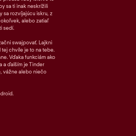
 sa ti inak neskrížili
sa rozvíjajúcu iskru, z
čokoľvek, alebo zatiaľ
i sedí.
 začni swajpovať. Lajkni
tej chvíle je to na tebe.
stane. Vďaka funkciám ako
 a ďalším je Tinder
, vážne alebo niečo
droid.