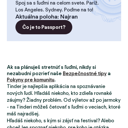
Spoj sa s ľuďmi na celom svete. Paríž.
Los Angeles. Sydney. Poďme na to!
Aktuálna poloha
:
Najran
Čo je to Passport?
Ak sa plánuješ stretnúť s ľuďmi, nikdy si
nezabudni pozrieť naše
Bezpečnostné tipy
a
Pokyny pre komunitu
.
Tinder je najlepšia aplikácia na spoznávanie
nových ľudí. Hľadáš niekoho, kto zdieľa rovnaké
záujmy? Žiadny problém. Od výletov až po jarmoky
- na Tinderi môžeš četovať s ľuďmi o veciach, ktoré
máš najradšej.
Hľadáš niekoho, s kým si zájsť na festival? Alebo
chceš len spoznať niekoho, pre koho je otázka