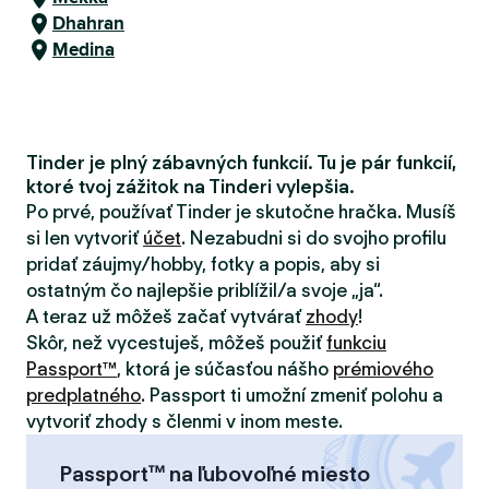
Dhahran
Medina
Tinder je plný zábavných funkcií. Tu je pár funkcií,
ktoré tvoj zážitok na Tinderi vylepšia.
Po prvé, používať Tinder je skutočne hračka. Musíš
si len vytvoriť
účet
. Nezabudni si do svojho profilu
pridať záujmy/hobby, fotky a popis, aby si
ostatným čo najlepšie priblížil/a svoje „ja“.
A teraz už môžeš začať vytvárať
zhody
!
Skôr, než vycestuješ, môžeš použiť
funkciu
Passport™
, ktorá je súčasťou nášho
prémiového
predplatného
. Passport ti umožní zmeniť polohu a
vytvoriť zhody s členmi v inom meste.
Passport™ na ľubovoľné miesto