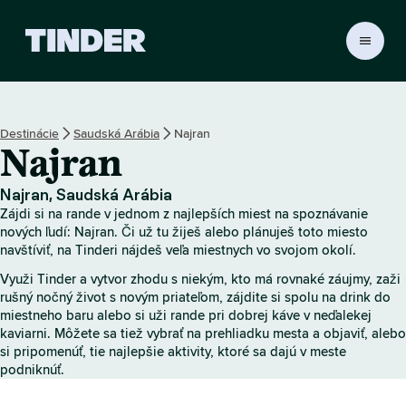
D
o
m
o
v
Destinácie
Saudská Arábia
Najran
s
Najran
k
á
o
Najran, Saudská Arábia
b
Zájdi si na rande v jednom z najlepších miest na spoznávanie
r
nových ľudí: Najran. Či už tu žiješ alebo plánuješ toto miesto
a
navštíviť, na Tinderi nájdeš veľa miestnych vo svojom okolí.
z
Využi Tinder a vytvor zhodu s niekým, kto má rovnaké záujmy, zaži
o
rušný nočný život s novým priateľom, zájdite si spolu na drink do
v
miestneho baru alebo si uži rande pri dobrej káve v neďalekej
k
kaviarni. Môžete sa tiež vybrať na prehliadku mesta a objaviť, alebo
a
si pripomenúť, tie najlepšie aktivity, ktoré sa dajú v meste
T
podniknúť.
i
n