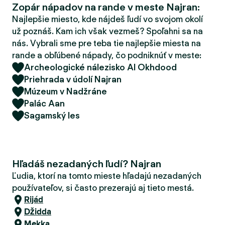
Zopár nápadov na rande v meste Najran:
d
e
Najlepšie miesto, kde nájdeš ľudí vo svojom okolí
r
už poznáš. Kam ich však vezmeš? Spoľahni sa na
nás. Vybrali sme pre teba tie najlepšie miesta na
rande a obľúbené nápady, čo podniknúť v meste:
Archeologické nálezisko Al Okhdood
Priehrada v údolí Najran
Múzeum v Nadžráne
Palác Aan
Sagamský les
Hľadáš nezadaných ľudí? Najran
Ľudia, ktorí na tomto mieste hľadajú nezadaných
používateľov, si často prezerajú aj tieto mestá.
Rijád
Džidda
Mekka