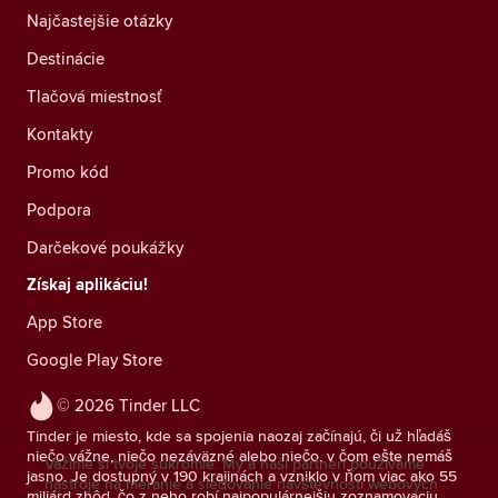
Najčastejšie otázky
Destinácie
Tlačová miestnosť
Kontakty
Promo kód
Podpora
Darčekové poukážky
Získaj aplikáciu!
App Store
Google Play Store
© 2026 Tinder LLC
Tinder je miesto, kde sa spojenia naozaj začínajú, či už hľadáš
niečo vážne, niečo nezáväzné alebo niečo, v čom ešte nemáš
Vážime si tvoje súkromie. My a naši partneri používame
jasno. Je dostupný v 190 krajinách a vzniklo v ňom viac ako 55
nástroje na meranie a sledovanie návštevnosti webových
miliárd zhôd, čo z neho robí najpopulárnejšiu zoznamovaciu