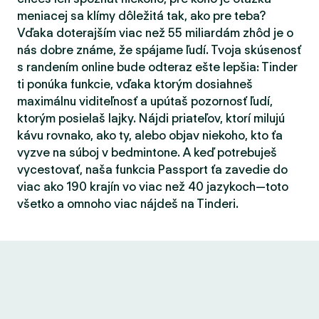
meniacej sa klímy dôležitá tak, ako pre teba?
Vďaka doterajším viac než 55 miliardám zhôd je o
nás dobre známe, že spájame ľudí. Tvoja skúsenosť
s randením online bude odteraz ešte lepšia: Tinder
ti ponúka funkcie, vďaka ktorým dosiahneš
maximálnu viditeľnosť a upútaš pozornosť ľudí,
ktorým posielaš lajky. Nájdi priateľov, ktorí milujú
kávu rovnako, ako ty, alebo objav niekoho, kto ťa
vyzve na súboj v bedmintone. A keď potrebuješ
vycestovať, naša funkcia Passport ťa zavedie do
viac ako 190 krajín vo viac než 40 jazykoch—toto
všetko a omnoho viac nájdeš na Tinderi.