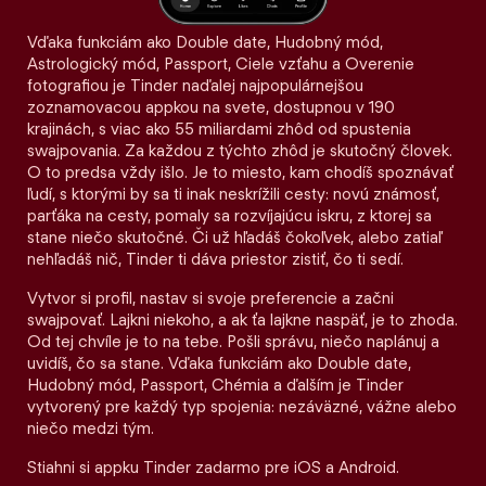
Vďaka funkciám ako Double date, Hudobný mód,
Astrologický mód, Passport, Ciele vzťahu a Overenie
fotografiou je Tinder naďalej najpopulárnejšou
zoznamovacou appkou na svete, dostupnou v 190
krajinách, s viac ako 55 miliardami zhôd od spustenia
swajpovania. Za každou z týchto zhôd je skutočný človek.
O to predsa vždy išlo. Je to miesto, kam chodíš spoznávať
ľudí, s ktorými by sa ti inak neskrížili cesty: novú známosť,
parťáka na cesty, pomaly sa rozvíjajúcu iskru, z ktorej sa
stane niečo skutočné. Či už hľadáš čokoľvek, alebo zatiaľ
nehľadáš nič, Tinder ti dáva priestor zistiť, čo ti sedí.
Vytvor si profil, nastav si svoje preferencie a začni
swajpovať. Lajkni niekoho, a ak ťa lajkne naspäť, je to zhoda.
Od tej chvíle je to na tebe. Pošli správu, niečo naplánuj a
uvidíš, čo sa stane. Vďaka funkciám ako Double date,
Hudobný mód, Passport, Chémia a ďalším je Tinder
vytvorený pre každý typ spojenia: nezáväzné, vážne alebo
niečo medzi tým.
Stiahni si appku Tinder zadarmo pre iOS a Android.